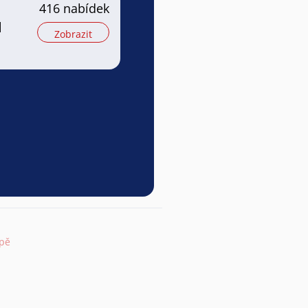
416 nabídek
l
Zobrazit
apě