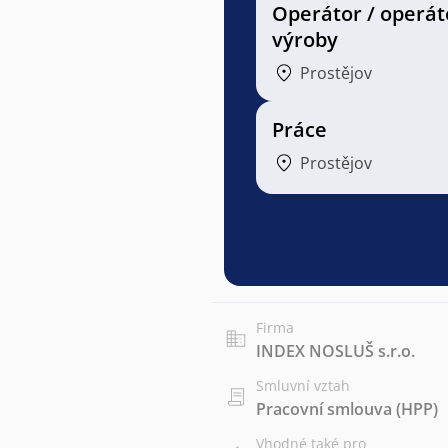
Operátor / operát
výroby
Prostějov
Práce
Prostějov
Firma
INDEX NOSLUŠ s.r.o.
Smluvní vztah
Pracovní smlouva (HPP)
Vhodné také pro