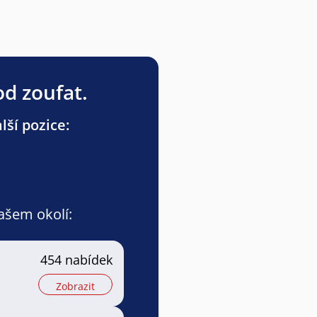
od zoufat.
lší pozice:
vašem okolí:
454 nabídek
Zobrazit