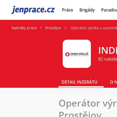
JenPráce.cz
Práce
Brigády
Poradn
Nabídky práce
Prostějov
Operátor výroby v automot
IND
82 nabíd
DETAIL INZERÁTU
O 
Operátor výr
Prostějov