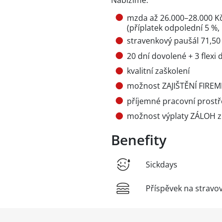
mzda až 26.000–28.000 Kč
(příplatek odpolední 5 %, 
stravenkový paušál 71,5
20 dní dovolené + 3 flexi 
kvalitní zaškolení
možnost ZAJIŠTĚNÍ FIREM
příjemné pracovní prostře
možnost výplaty ZÁLOH z
Benefity
Sickdays
Příspěvek na stravo