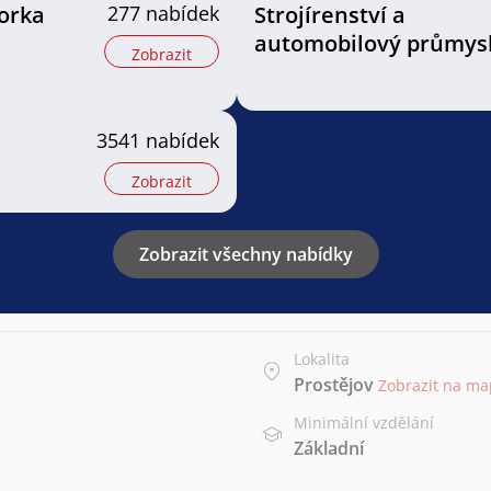
orka
277 nabídek
Strojírenství a
automobilový průmys
Zobrazit
3541 nabídek
Zobrazit
Zobrazit všechny nabídky
Lokalita
Prostějov
Zobrazit na m
Minimální vzdělání
Základní