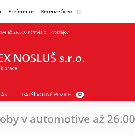
a
Preference
Recenze firem
ive až 26.000 Kč/měsíc – Prostějov
EX NOSLUŠ s.r.o.
ek práce
NÁS
DALŠÍ VOLNÉ POZICE
82
oby v automotive až 26.00