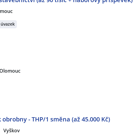
omouc
 úvazek
Olomouc
k obrobny - THP/1 směna (až 45.000 Kč)
Vyškov