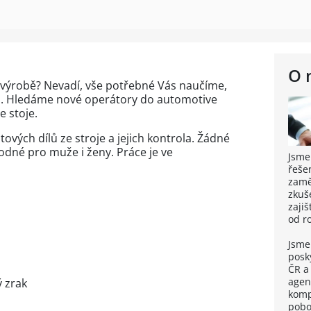
O 
 výrobě? Nevadí, vše potřebné Vás naučíme,
gu. Hledáme nové operátory do automotive
e stoje.
tových dílů ze stroje a jejich kontrola. Žádné
odné pro muže i ženy. Práce je ve
Jsme
řeše
zaměs
zkuš
zaji
od r
Jsme
posk
ČR a
agen
 zrak
komp
pobo