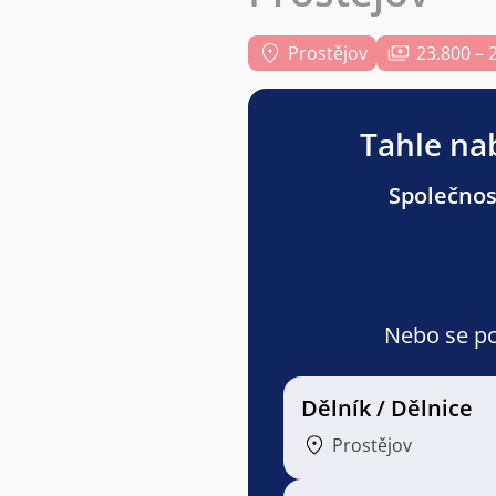
Prostějov
23.800 – 
Tahle nab
Společnost
Nebo se pod
Dělník / Dělnice
Prostějov