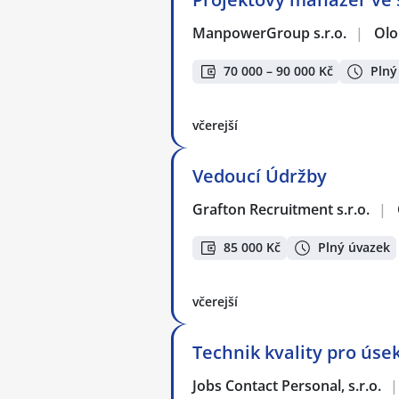
ManpowerGroup s.r.o.
|
Ol
70 000 – 90 000 Kč
Plný
včerejší
Vedoucí Údržby
Grafton Recruitment s.r.o.
|
85 000 Kč
Plný úvazek
včerejší
Technik kvality pro úse
Jobs Contact Personal, s.r.o.
|