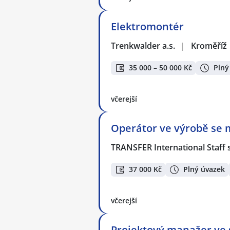
Elektromontér
Trenkwalder a.s.
|
Kroměříž
35 000 – 50 000 Kč
Plný
včerejší
Operátor ve výrobě se 
TRANSFER International Staff s
37 000 Kč
Plný úvazek
včerejší
Projektový manažer ve s