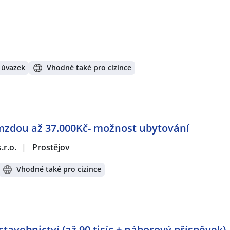
 úvazek
Vhodné také pro cizince
mzdou až 37.000Kč- možnost ubytování
.r.o.
|
Prostějov
Vhodné také pro cizince
tavebnictví (až 90 tisíc + náborový příspěvek)