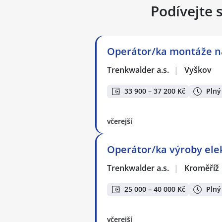
Podívejte 
Operátor/ka montáže n
Trenkwalder a.s.
|
Vyškov
33 900 – 37 200 Kč
Plný
včerejší
Operátor/ka výroby ele
Trenkwalder a.s.
|
Kroměříž
25 000 – 40 000 Kč
Plný
včerejší