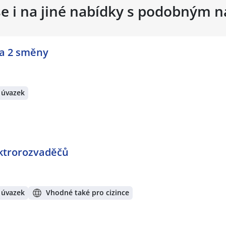
se i na jiné nabídky s podobným 
a 2 směny
 úvazek
ktrorozvaděčů
 úvazek
Vhodné také pro cizince