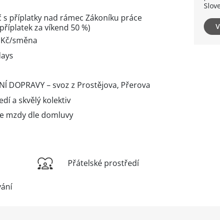
Slov
 s příplatky nad rámec Zákoníku práce
V
příplatek za víkend 50 %)
0 Kč/směna
days
NÍ DOPRAVY – svoz z Prostějova, Přerova
dí a skvělý kolektiv
e mzdy dle domluvy
Přátelské prostředí
vání