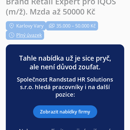
Brand Retail Expert pro IQOS
(m/ž). Mzda až 50000 Kč
Karlovy Vary
35.000 – 50.000 Kč
Plný úvazek
Tahle nabídka už je sice pryč,
ale není důvod zoufat.
Společnost Randstad HR Solutions
s.r.o. hledá pracovníky i na další
pozice:
Zobrazit nabídky firmy