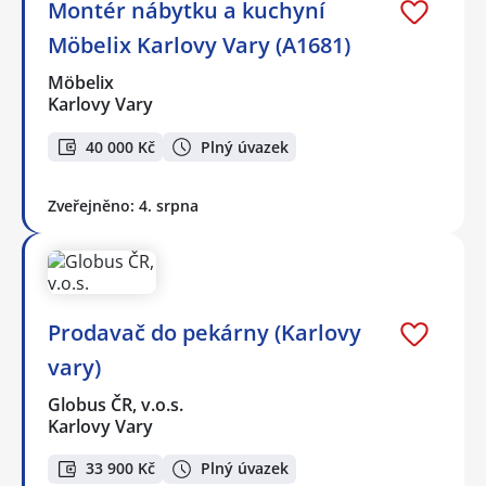
Montér nábytku a kuchyní
Möbelix Karlovy Vary (A1681)
Möbelix
Karlovy Vary
40 000 Kč
Plný úvazek
Zveřejněno: 4. srpna
Prodavač do pekárny (Karlovy
vary)
Globus ČR, v.o.s.
Karlovy Vary
33 900 Kč
Plný úvazek