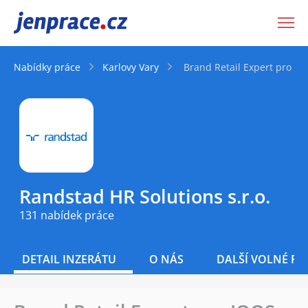
JenPráce.cz
Nabídky práce
Karlovy Vary
Brand Retail Expert pro IQ
Randstad HR Solutions s.r.o.
131 nabídek práce
DETAIL INZERÁTU
O NÁS
DALŠÍ VOLNÉ PO