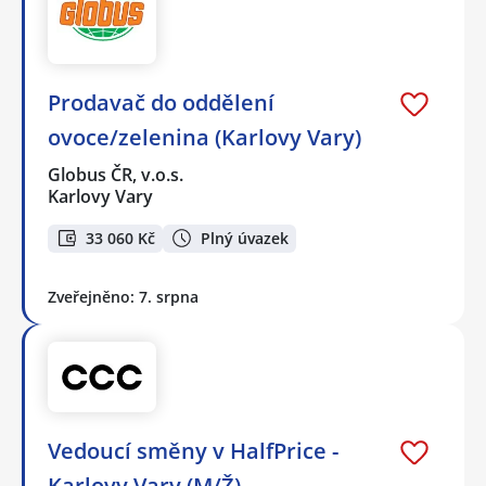
Prodavač do oddělení
ovoce/zelenina (Karlovy Vary)
Globus ČR, v.o.s.
Karlovy Vary
33 060 Kč
Plný úvazek
Zveřejněno: 7. srpna
Vedoucí směny v HalfPrice -
Karlovy Vary (M/Ž)