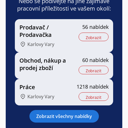
Nebo se podívejte na jiné zajímavé
pracovní příležitosti ve vašem okolí:
Prodavač /
56 nabídek
Prodavačka
Zobrazit
Karlovy Vary
Obchod, nákup a
60 nabídek
prodej zboží
Zobrazit
Práce
1218 nabídek
Karlovy Vary
Zobrazit
Zobrazit všechny nabídky