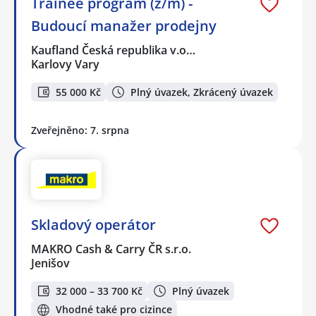
Trainee program (ž/m) -
Budoucí manažer prodejny
Kaufland Česká republika v.o…
Karlovy Vary
55 000 Kč
Plný úvazek, Zkrácený úvazek
Zveřejněno: 7. srpna
Skladový operátor
MAKRO Cash & Carry ČR s.r.o.
Jenišov
32 000 – 33 700 Kč
Plný úvazek
Vhodné také pro cizince