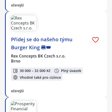
včerejší
Přidej se do našeho týmu
Burger King 🍔👑
Rex Concepts BK Czech s.r.o.
Brno
30 000 – 32 000 Kč
Plný úvazek
Vhodné také pro cizince
včerejší