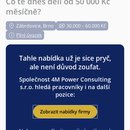
Co tě dnes dělí od 50 000 Kč
měsíčně?
Zábrdovice, Brno
30.000 – 60.000 Kč
Plný úvazek
Tahle nabídka už je sice pryč,
ale není důvod zoufat.
Společnost 4M Power Consulting
s.r.o. hledá pracovníky i na další
pozice:
Zobrazit nabídky firmy