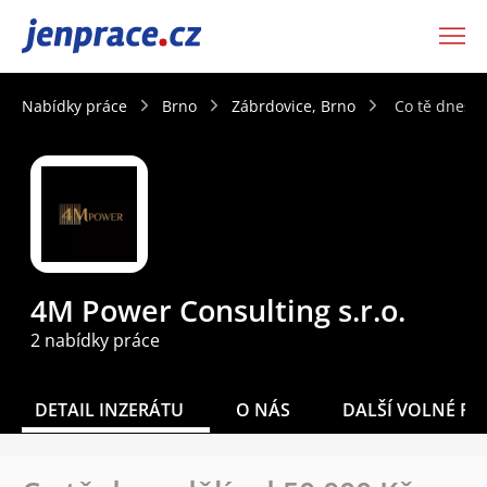
JenPráce.cz
Nabídky práce
Brno
Zábrdovice, Brno
Co tě dnes d
4M Power Consulting s.r.o.
2 nabídky práce
DETAIL INZERÁTU
O NÁS
DALŠÍ VOLNÉ PO