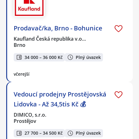
Prodavač/ka, Brno - Bohunice
Kaufland Česká republika v.o…
Brno
34 000 – 36 000 Kč
Plný úvazek
včerejší
Vedoucí prodejny Prostějovská
Lidovka - Až 34,5tis Kč 💰
DIMICO, s.r.o.
Prostějov
27 700 – 34 500 Kč
Plný úvazek