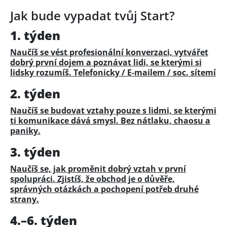
Jak bude vypadat tvůj Start?
1. týden
Naučíš se vést profesionální konverzaci, vytvářet
dobrý první dojem a poznávat lidi, se kterými si
lidsky rozumíš. Telefonicky / E-mailem / soc. sítemí
2. týden
Naučíš se budovat vztahy pouze s lidmi, se kterými
ti komunikace dává smysl. Bez nátlaku, chaosu a
paniky.
3. týden
Naučíš se, jak proměnit dobrý vztah v první
spolupráci. Zjistíš, že obchod je o důvěře,
správných otázkách a pochopení potřeb druhé
strany.
4.–6. týden