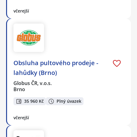
včerejší
Obsluha pultového prodeje -
lahůdky (Brno)
Globus ČR, v.o.s.
Brno
35 960 Kč
Plný úvazek
včerejší