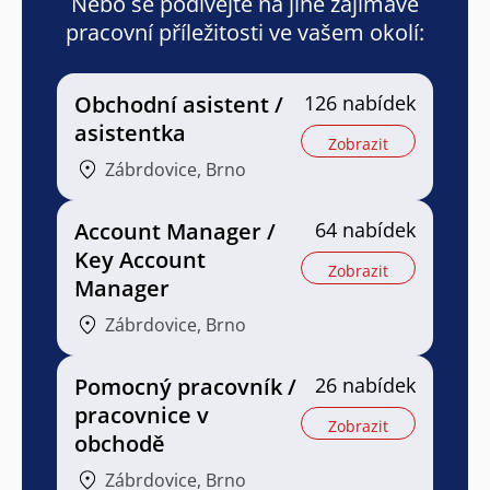
Nebo se podívejte na jiné zajímavé
pracovní příležitosti ve vašem okolí:
Obchodní asistent /
126 nabídek
asistentka
Zobrazit
Zábrdovice, Brno
Account Manager /
64 nabídek
Key Account
Zobrazit
Manager
Zábrdovice, Brno
Pomocný pracovník /
26 nabídek
pracovnice v
Zobrazit
obchodě
Zábrdovice, Brno