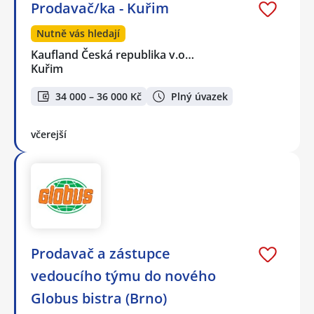
Prodavač/ka - Kuřim
Nutně vás hledají
Kaufland Česká republika v.o…
Kuřim
34 000 – 36 000 Kč
Plný úvazek
včerejší
Prodavač a zástupce
vedoucího týmu do nového
Globus bistra (Brno)