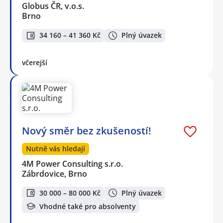
Globus ČR, v.o.s.
Brno
34 160 – 41 360 Kč
Plný úvazek
včerejší
Nový směr bez zkušeností!
Nutně vás hledají
4M Power Consulting s.r.o.
Zábrdovice, Brno
30 000 – 80 000 Kč
Plný úvazek
Vhodné také pro absolventy