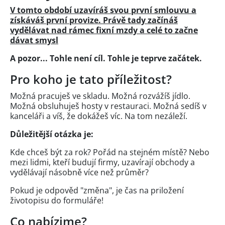
V tomto období uzavíráš svou první smlouvu a
získáváš první provize. Právě tady začínáš
vydělávat nad rámec fixní mzdy a celé to začne
dávat smysl
A pozor... Tohle není cíl. Tohle je teprve začátek.
Pro koho je tato příležitost?
Možná pracuješ ve skladu. Možná rozvážíš jídlo.
Možná obsluhuješ hosty v restauraci. Možná sedíš v
kanceláři a víš, že dokážeš víc. Na tom nezáleží.
Důležitější otázka je:
Kde chceš být za rok? Pořád na stejném místě? Nebo
mezi lidmi, kteří budují firmy, uzavírají obchody a
vydělávají násobně více než průměr?
Pokud je odpověd "změna", je čas na priložení
životopisu do formuláře!
Co nabízime?