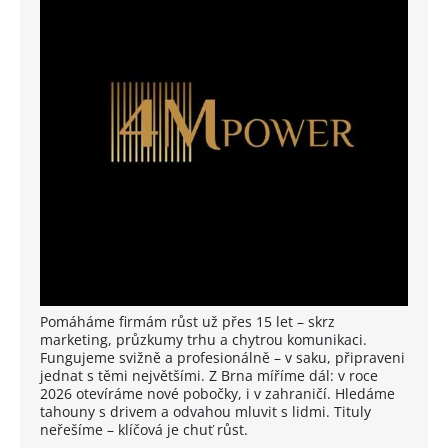
Pomáháme firmám růst už přes 15 let – skrz
marketing, průzkumy trhu a chytrou komunikaci.
Fungujeme svižně a profesionálně – v saku, připraveni
jednat s těmi největšími. Z Brna míříme dál: v roce
2026 otevíráme nové pobočky, i v zahraničí. Hledáme
tahouny s drivem a odvahou mluvit s lidmi. Tituly
neřešíme – klíčová je chuť růst.