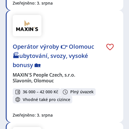
Zveřejněno: 3. srpna
Operátor výroby 👉 Olomouc
🏭ubytování, svozy, vysoké
bonusy 🏡
MAXIN'S People Czech, s.r.o.
Slavonín, Olomouc
36 000 – 42 000 Kč
Plný úvazek
Vhodné také pro cizince
Zveřejněno: 3. srpna