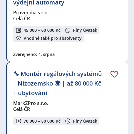
technik / technička
,
Obchodní zástupce / zástupkyně
,
výdejní automaty
Specialista / specialistka kvality
,
Technik / technička
Provendia s.r.o.
automatizace
Celá ČR
Seznam lokalit v zobrazených inzerátech:
45 000 – 60 000 Kč
Plný úvazek
Celá ČR
,
Slavonín, Olomouc
,
Nová Ulice, Olomouc
,
Úsobrno
,
Zlín
,
Hulín
,
Otrokovice
,
Povel, Olomouc
,
Vhodné také pro absolventy
Nové Sady, Olomouc
,
Olomouc
Zveřejněno: 4. srpna
🔧 Montér regálových systémů
– Nizozemsko 🌍 | až 80 000 Kč
+ ubytování
MarkZPro s.r.o.
Celá ČR
70 000 – 80 000 Kč
Plný úvazek