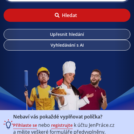
Hledat
Upřesnit hledání
Vyhledávání s AI
Nebaví vás pokaždé vyplňovat políčka?
nebo
k účtu
JenPráce.cz
Přihlaste se
registrujte
a mějte veškeré
formuláře předvyplněny.