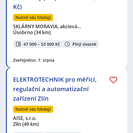
Kč)
Nutně vás hledají
SKLÁRNY MORAVIA, akciová…
Úsobrno
(34 km)
47 000 – 53 000 Kč
Plný úvazek
Zveřejněno: 7. srpna
ELEKTROTECHNIK pro měřící,
regulační a automatizační
zařízení Zlín
Nutně vás hledají
AISE, s.r.o.
Zlín
(49 km)