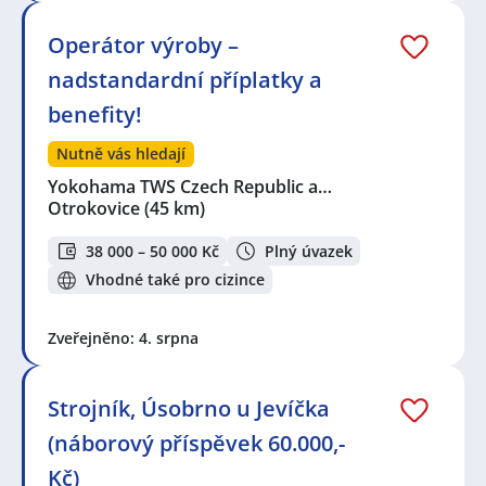
Operátor výroby –
nadstandardní příplatky a
benefity!
Nutně vás hledají
Yokohama TWS Czech Republic a…
Otrokovice
(45 km)
38 000 – 50 000 Kč
Plný úvazek
Vhodné také pro cizince
Zveřejněno: 4. srpna
Strojník, Úsobrno u Jevíčka
(náborový příspěvek 60.000,-
Kč)