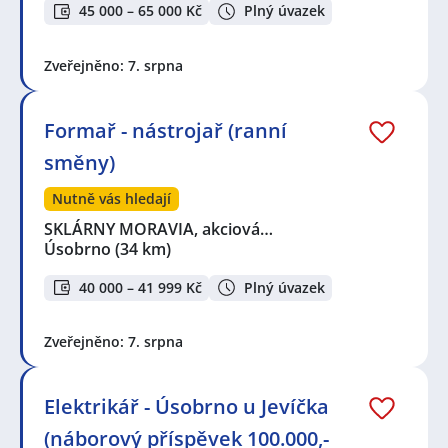
45 000 – 65 000 Kč
Plný úvazek
Zveřejněno: 7. srpna
Formař - nástrojař (ranní
směny)
Nutně vás hledají
SKLÁRNY MORAVIA, akciová…
Úsobrno
(34 km)
40 000 – 41 999 Kč
Plný úvazek
Zveřejněno: 7. srpna
Elektrikář - Úsobrno u Jevíčka
(náborový příspěvek 100.000,-