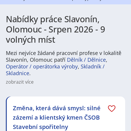
Nabídky práce Slavonín,
Olomouc - Srpen 2026 - 9
volných míst
Mezi nejvíce žádané pracovní profese v lokalitě
Slavonín, Olomouc patří
Dělník / Dělnice
,
Operátor / operátorka výroby
,
Skladník /
Skladnice
.
zobrazit více
Na
JenPráce.cz
naleznete širokou nabídku pravidelně
aktualizovaných a doplňovaných inzerátů
práce
i
brigády
. Najdete zde široké množství různých oborů
a profesí, o které mají firmy aktuálně největší zájem a
Změna, která dává smysl: silné
je pro ně velmi podstatné obsadit pracovní pozici v co
zázemí a klientský kmen ČSOB
nejkratším možném termínu. Mezi takové profese
patří nyní nejvíce
kuchař / kuchařka
,
řidič / řidička
,
Stavební spořitelny
dělník / dělnice
,
dělník / dělnice
nebo máte zájem o