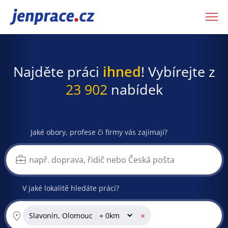
JenPráce.cz
Najděte práci
ihned
! Vybírejte z
23 902
nabídek
Jaké obory, profese či firmy vás zajímají?
V jaké lokalitě hledáte práci?
×
Slavonín, Olomouc