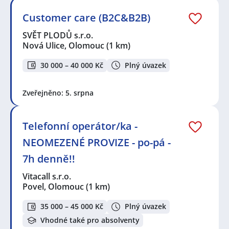
Customer care (B2C&B2B)
SVĚT PLODŮ s.r.o.
Nová Ulice, Olomouc
(1 km)
30 000 – 40 000 Kč
Plný úvazek
Zveřejněno: 5. srpna
Telefonní operátor/ka -
NEOMEZENÉ PROVIZE - po-pá -
7h denně!!
Vitacall s.r.o.
Povel, Olomouc
(1 km)
35 000 – 45 000 Kč
Plný úvazek
Vhodné také pro absolventy