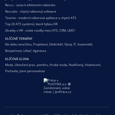
Recru - cesta k efektivním náborům
Recruitis - chytrý náborový software
Teamio - moderní náborová aplikace a chytré ATS
Top 20 ATS systémů, které hýbou HR
Zkratky v HR - znáte rozdíly mezi ATS, CRM, LMS?
KLÍČOVÉ TERMÍNY
Na dobu neurčitou
,
Projektant
,
Elektrikář
,
Vývoj
,
IT
,
Automobil
,
Bezpečnost
,
Lékař
,
Agentura
KLÍČOVÁ SLOVA
Mzda
,
Ukončení prac. poměru
,
Hrubá mzda
,
Nadřízený
,
Hodnocení
,
Pochvala
,
Jsem personalista