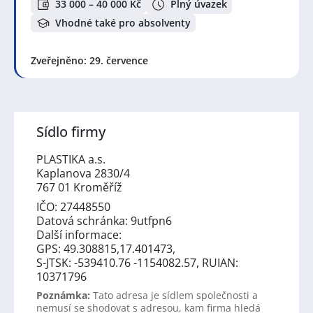
33 000 – 40 000 Kč
Plný úvazek
Vhodné také pro absolventy
Zveřejněno: 29. července
Sídlo firmy
PLASTIKA a.s.
Kaplanova 2830/4
767 01 Kroměříž
IČO: 27448550
Datová schránka: 9utfpn6
Další informace:
GPS: 49.308815,17.401473,
S-JTSK: -539410.76 -1154082.57, RUIAN:
10371796
Poznámka:
Tato adresa je sídlem společnosti a
nemusí se shodovat s adresou, kam firma hledá