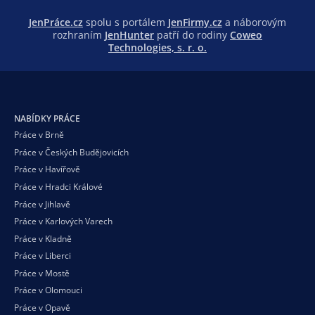
JenPráce.cz
spolu s portálem
JenFirmy.cz
a náborovým
rozhraním
JenHunter
patří do rodiny
Coweo
Technologies, s. r. o.
NABÍDKY PRÁCE
Práce v Brně
Práce v Českých Budějovicích
Práce v Havířově
Práce v Hradci Králové
Práce v Jihlavě
Práce v Karlových Varech
Práce v Kladně
Práce v Liberci
Práce v Mostě
Práce v Olomouci
Práce v Opavě