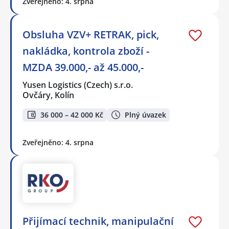
Zveřejněno: 4. srpna
Obsluha VZV+ RETRAK, pick,
nakládka, kontrola zboží -
MZDA 39.000,- až 45.000,-
Yusen Logistics (Czech) s.r.o.
Ovčáry, Kolín
36 000 – 42 000 Kč
Plný úvazek
Zveřejněno: 4. srpna
Přijímací technik, manipulační