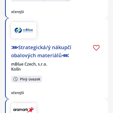
včerejší
⋙Strategická/ý nákupčí
obalových materiálů⋘
mBlue Czech, s.r.o.
Kolín
Plný úvazek
včerejší