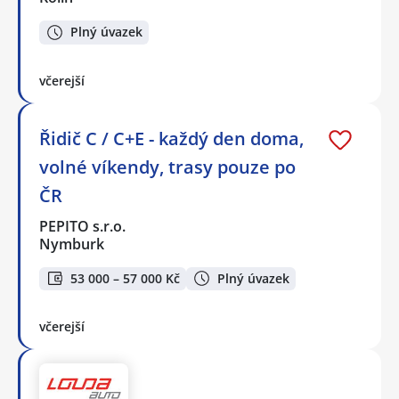
Plný úvazek
včerejší
Řidič C / C+E - každý den doma,
volné víkendy, trasy pouze po
ČR
PEPITO s.r.o.
Nymburk
53 000 – 57 000 Kč
Plný úvazek
včerejší