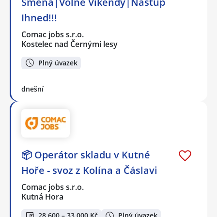
Směna|Volné Víkendy|Nástup
Ihned!!!
Comac jobs s.r.o.
Kostelec nad Černými lesy
Plný úvazek
dnešní
📦 Operátor skladu v Kutné
Hoře - svoz z Kolína a Čáslavi
Comac jobs s.r.o.
Kutná Hora
28 600 – 33 000 Kč
Plný úvazek