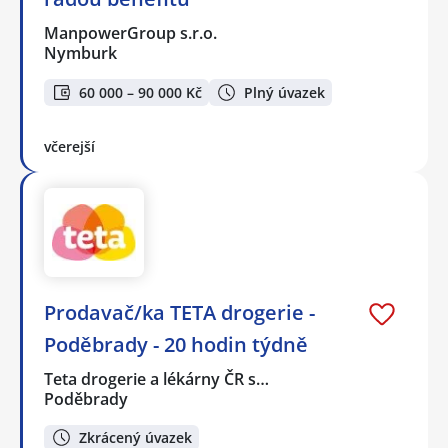
ManpowerGroup s.r.o.
Nymburk
60 000 – 90 000 Kč
Plný úvazek
včerejší
Prodavač/ka TETA drogerie -
Poděbrady - 20 hodin týdně
Teta drogerie a lékárny ČR s…
Poděbrady
Zkrácený úvazek