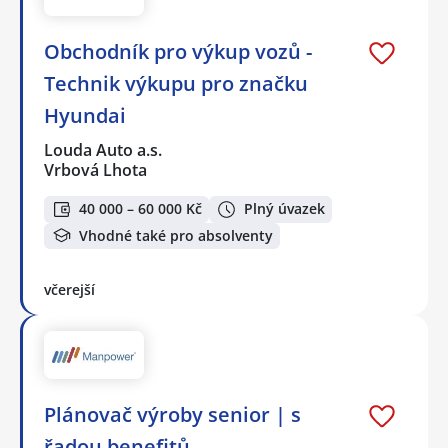
Obchodník pro výkup vozů -
Technik výkupu pro značku
Hyundai
Louda Auto a.s.
Vrbová Lhota
40 000 – 60 000 Kč
Plný úvazek
Vhodné také pro absolventy
včerejší
Plánovač výroby senior | s
řadou benefitů