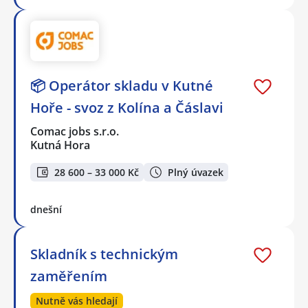
📦 Operátor skladu v Kutné
Hoře - svoz z Kolína a Čáslavi
Comac jobs s.r.o.
Kutná Hora
28 600 – 33 000 Kč
Plný úvazek
dnešní
Skladník s technickým
zaměřením
Nutně vás hledají