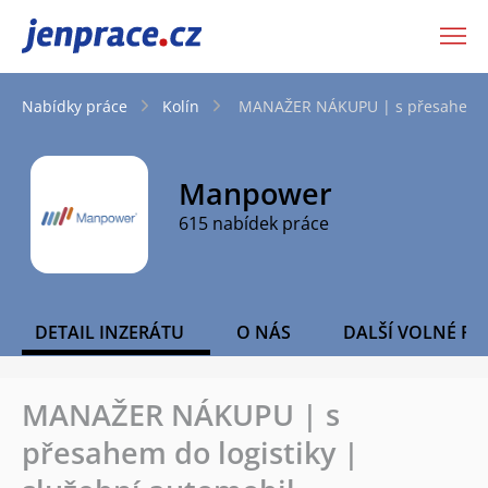
JenPráce.cz
Nabídky práce
Kolín
MANAŽER NÁKUPU | s přesahem do 
Manpower
615 nabídek práce
DETAIL INZERÁTU
O NÁS
DALŠÍ VOLNÉ PO
MANAŽER NÁKUPU | s
přesahem do logistiky |