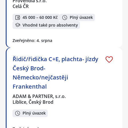
Provendia s.r.o.
Celá ČR
45 000 – 60 000 Kč
Plný úvazek
Vhodné také pro absolventy
Zveřejněno: 4. srpna
Řidič/řidička C+E, plachta- jízdy
Český Brod-
Německo/nejčastěji
Frankenthal
ADAM & PARTNER, s.r.o.
Liblice, Český Brod
Plný úvazek