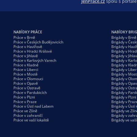
JenPráce.cz
spolu s portá
NABÍDKY PRÁCE
NABÍDKY BRI
Práce v Brně
Brigády v Brně
Práce v Českých Budějovicích
Brigády v Česk
Práce v Havířově
Brigády v Haví
Práce v Hradci Králové
Brigády v Hrad
Práce v Jihlavě
Brigády v Jihla
Práce v Karlových Varech
Brigády v Karl
Práce v Kladně
Brigády v Klad
Práce v Liberci
Brigády v Liber
Práce v Mostě
Brigády v Most
Práce v Olomouci
Brigády v Olom
Práce v Opavě
Brigády v Opa
Práce v Ostravě
Brigády v Ostr
Práce v Pardubicích
Brigády v Pard
Práce v Plzni
Brigády v Plzni
Práce v Praze
Brigády v Praz
Práce v Ústí nad Labem
Brigády v Ústí
Práce ve Zlíně
Brigády ve Zlín
Práce v zahraničí
Brigády v zahra
Práce ve vaší
lokalitě
Brigády ve vaš