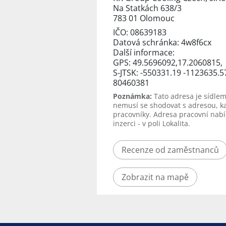
Na Statkách 638/3
783 01 Olomouc
IČO: 08639183
Datová schránka: 4w8f6cx
Další informace:
GPS: 49.5696092,17.2060815,
S-JTSK: -550331.19 -1123635.5
80460381
Poznámka:
Tato adresa je sídlem
nemusí se shodovat s adresou, k
pracovníky. Adresa pracovní nabí
inzerci - v poli Lokalita.
Recenze od zaměstnanců
Zobrazit na mapě