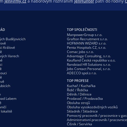
lem
JenFirmy.cz
a náborovým rozhraním
JenHunter
patří do rodiny
C
GÁD
TOP SPOLEČNOSTI
ManpowerGroup s.r.o.
ých Budějovicích
Grafton Recruitment s.r.o.
řově
HOFMANN WIZARD s.r.o.
ci Králové
Penta Hospitals CZ, s.r.o.
vě
Comac jobs s.r.o.
ových Varech
Advantage Consulting, s.r.o.
ně
Kaufland Česká republika v.o.s.
ci
Randstad HR Solutions s.r.o.
ě
Jobs Contact Personal, s.r.o.
ouci
ADECCO spol.s r.o.
vě
TOP PROFESE
avě
ubicích
Kuchař / Kuchařka
Řidič / Řidička
e
Dělník / Dělnice
 nad Labem
Prodavač / Prodavačka
ě
Obsluha strojů
ničí
Obsluha vysokozdvižných vozíků
í
lokalitě
Skladník / Skladnice
Pomocný pracovník / pracovnice v gas
Administrativní pracovník / pracovnice
Číšník / Servírka