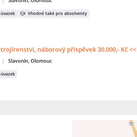
|
Slavonín, Olomouc
 úvazek
Vhodné také pro absolventy
strojírenství, náborový příspěvek 30.000,- Kč <<
|
Slavonín, Olomouc
 úvazek
.