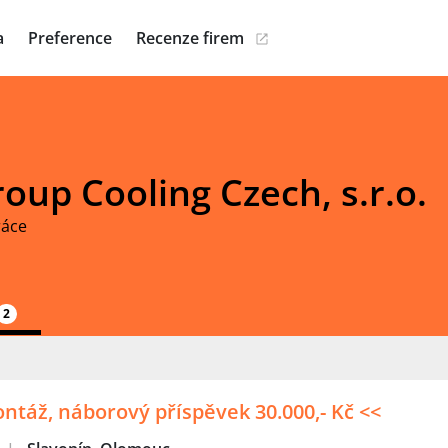
a
Preference
Recenze firem
.
oup Cooling Czech, s.r.o.
ráce
2
ontáž, náborový příspěvek 30.000,- Kč <<