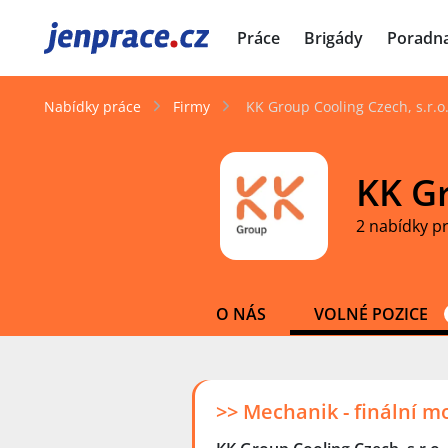
JenPráce.cz
Práce
Brigády
Poradn
Nabídky práce
Firmy
KK Group Cooling Czech, s.r.o
KK Gr
2 nabídky p
O NÁS
VOLNÉ POZICE
>> Mechanik - finální m