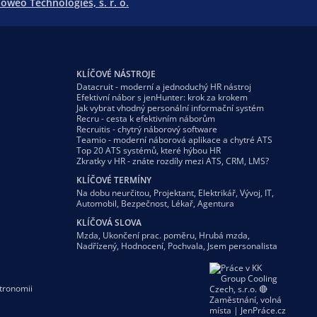
oweo Technologies, s. r. o.
KLÍČOVÉ NÁSTROJE
Datacruit - moderní a jednoduchý HR nástroj
Efektivní nábor s jenHunter: krok za krokem
Jak vybrat vhodný personální informační systém
Recru - cesta k efektivním náborům
Recruitis - chytrý náborový software
Teamio - moderní náborová aplikace a chytré ATS
Top 20 ATS systémů, které hýbou HR
Zkratky v HR - znáte rozdíly mezi ATS, CRM, LMS?
KLÍČOVÉ TERMÍNY
Na dobu neurčitou
,
Projektant
,
Elektrikář
,
Vývoj
,
IT
,
Automobil
,
Bezpečnost
,
Lékař
,
Agentura
KLÍČOVÁ SLOVA
Mzda
,
Ukončení prac. poměru
,
Hrubá mzda
,
Nadřízený
,
Hodnocení
,
Pochvala
,
Jsem personalista
tronomii