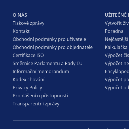
O NÁS
UŽITEČNÉ
Tiskové zprávy
Vytvořit ži
Kontakt
Poradna
Obchodní podmínky pro uživatele
Nejčastější
Obchodní podmínky pro objednatele
Kalkulačka
Certifikace ISO
Výpočet či
Směrnice Parlamentu a Rady EU
Výpočet n
Informační memorandum
Encykloped
Kodex chování
Výpočet p
Privacy Policy
Výpočet o
Prohlášení o přístupnosti
Transparentní zprávy