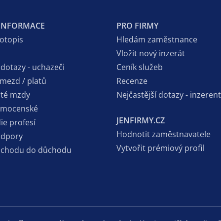
 INFORMACE
PRO FIRMY
votopis
Hledám zaměstnance
Vložit nový inzerát
 dotazy - uchazeči
Ceník služeb
 mezd / platů
Recenze
sté mzdy
Nejčastější dotazy - inzerent
emocenské
JENFIRMY.CZ
ie profesí
Hodnotit zaměstnavatele
odpory
Vytvořit prémiový profil
dchodu do důchodu