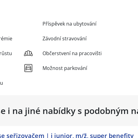
Příspěvek na ubytování
rémie
Závodní stravování
růstu
Občerstvení na pracovišti
Možnost parkování
vu
se i na jiné nabídky s podobným 
se seřizovačem | i junior, m/ž, super benefity