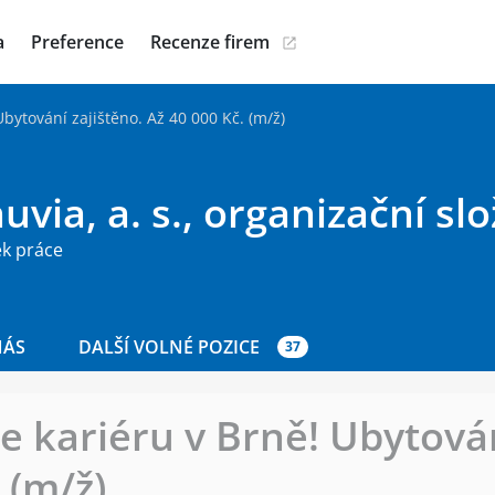
a
Preference
Recenze firem
Ubytování zajištěno. Až 40 000 Kč. (m/ž)
via, a. s., organizační sl
ek práce
NÁS
DALŠÍ VOLNÉ POZICE
37
e kariéru v Brně! Ubytován
 (m/ž)