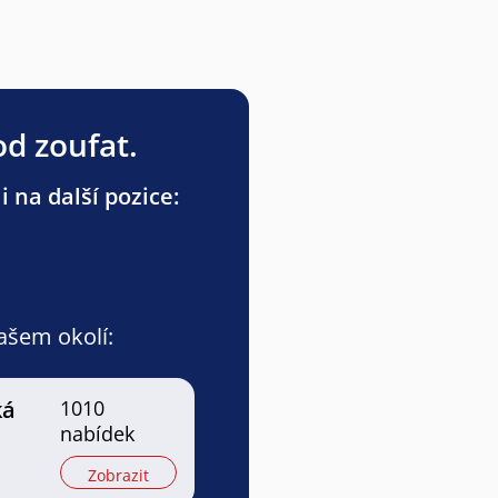
od zoufat.
 na další pozice:
vašem okolí:
ká
1010
nabídek
Zobrazit