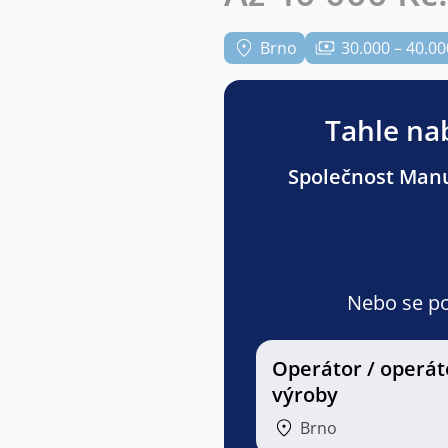
Brno
30.000 – 40.00
Tahle nab
Společnost Manuv
Nebo se pod
Operátor / operát
výroby
Brno