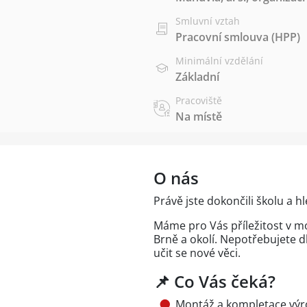
Smluvní vztah
Pracovní smlouva (HPP)
Minimální vzdělání
Základní
Pracoviště
Na místě
O nás
Právě jste dokončili školu a
Máme pro Vás příležitost v m
Brně a okolí. Nepotřebujete d
učit se nové věci.
📌 Co Vás čeká?
Montáž a kompletace vý