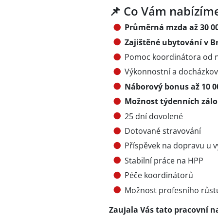
📌 Co Vám nabízím
Průměrná mzda až 30 000
Zajištěné ubytování v B
Pomoc koordinátora od n
Výkonnostní a docházko
Náborový bonus až 10 0
Možnost týdenních zál
25 dní dovolené
Dotované stravování
Příspěvek na dopravu u v
Stabilní práce na HPP
Péče koordinátorů
Možnost profesního růstu
Zaujala Vás tato pracovní n