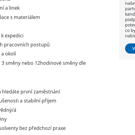
naše
í a linek
part
kand
lace s materiálem
podpo
pote
co b
 k expedici
nabí
h pracovních postupů
V
a okolí
, 3 směny nebo 12hodinové směny dle
 hledáte první zaměstnání
ušenosti a stabilní příjem
ovědný/á
ěny
bsolventy bez předchozí praxe