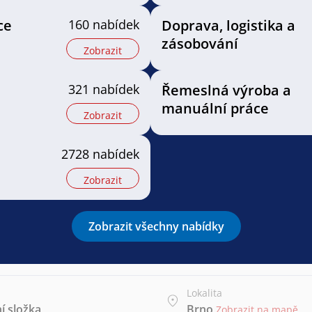
ce
160 nabídek
Doprava, logistika a
zásobování
Zobrazit
321 nabídek
Řemeslná výroba a
manuální práce
Zobrazit
2728 nabídek
Zobrazit
Zobrazit všechny nabídky
Lokalita
í složka
Brno
Zobrazit na mapě