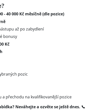
e?
 - 40 000 Kč měsíčně (dle pozice)
rně
ástupu až po zabydlení
vé bonusy
00 Kč
oh
ybraných pozic
 a přechodu na kvalifikovanější pozice
abídka? Neváhejte a ozvěte se ještě dne
s. 📞