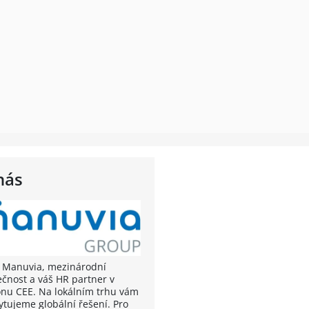
nás
 Manuvia, mezinárodní
ečnost a váš HR partner v
onu CEE. Na lokálním trhu vám
ytujeme globální řešení. Pro