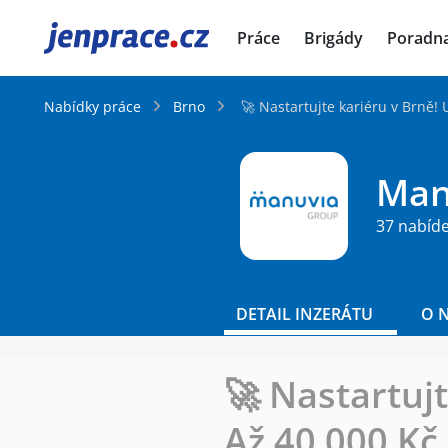
JenPráce.cz
Práce
Brigády
Poradn
Nabídky práce
Brno
🚀 Nastartujte kariéru v Brně! 
Manu
37 nabíd
DETAIL INZERÁTU
O 
🚀 Nastartujt
Až 40 000 Kč.