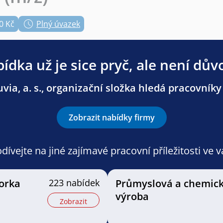
0 Kč
Plný úvazek
ídka už je sice pryč, ale není dův
ia, a. s., organizační složka hledá pracovníky i
Zobrazit nabídky firmy
ívejte na jiné zajímavé pracovní příležitosti ve 
orka
223 nabídek
Průmyslová a chemic
výroba
Zobrazit