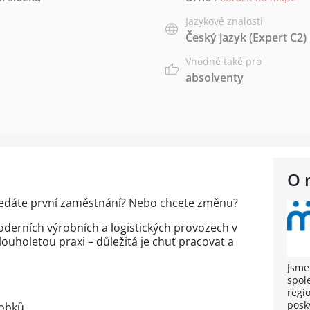
Jazykové znalosti
Český jazyk
(Expert C2)
Vhodné také pro
absolventy
O 
 hledáte první zaměstnání? Nebo chcete změnu?
oderních výrobních a logistických provozech v
louholetou praxi – důležitá je chuť pracovat a
Jsme
spol
regi
posk
robků