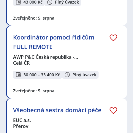
43 000 Kč
Plný úvazek
Zveřejněno: 5. srpna
Koordinátor pomoci řidičům -
FULL REMOTE
AWP P&C Česká republika -…
Celá ČR
30 000 – 33 400 Kč
Plný úvazek
Zveřejněno: 5. srpna
Všeobecná sestra domácí péče
EUC a.s.
Přerov