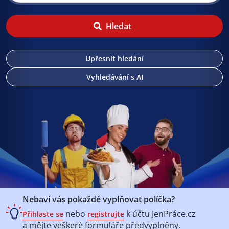
Hledat
Upřesnit hledání
Vyhledávání s AI
Nebaví vás pokaždé vyplňovat políčka?
nebo
k účtu
JenPráce.cz
Přihlaste se
registrujte
a mějte veškeré
formuláře předvyplněny.