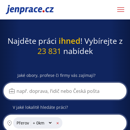
JenPráce.cz
Najděte práci
ihned
! Vybírejte z
23 831
nabídek
Jaké obory, profese či firmy vás zajímají?
V jaké lokalitě hledáte práci?
×
Přerov