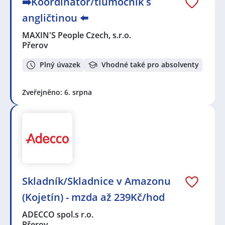
➡️Koordinátor/tlumočník s
angličtinou ⬅️
MAXIN'S People Czech, s.r.o.
Přerov
Plný úvazek
Vhodné také pro absolventy
Zveřejněno: 6. srpna
Skladník/Skladnice v Amazonu
(Kojetín) - mzda až 239Kč/hod
ADECCO spol.s r.o.
Přerov