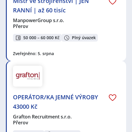
Mistr ve strojírenství | JEN
RANNÍ | až 60 tisíc
ManpowerGroup s.r.o.
Přerov
50 000 – 60 000 Kč
Plný úvazek
Zveřejněno: 5. srpna
OPERÁTOR/KA JEMNÉ VÝROBY
43000 Kč
Grafton Recruitment s.r.o.
Přerov