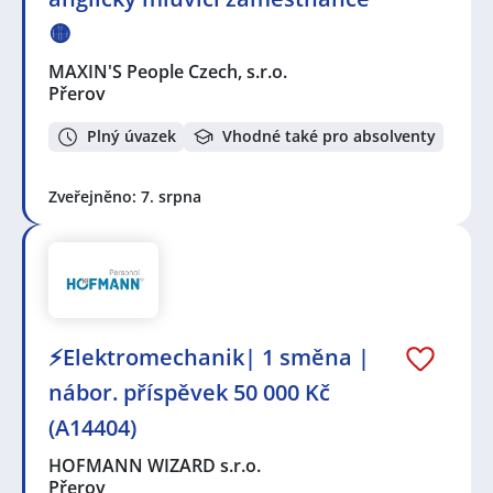
🟡
MAXIN'S People Czech, s.r.o.
Přerov
Plný úvazek
Vhodné také pro absolventy
Zveřejněno: 7. srpna
⚡Elektromechanik| 1 směna |
nábor. příspěvek 50 000 Kč
(A14404)
HOFMANN WIZARD s.r.o.
Přerov