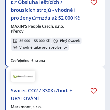
👉 Obsluha leštících /
brousících strojů - vhodné i
pro ženy👉mzda až 52 000 Kč
MAXIN'S People Czech, s.r.o.
Přerov
36 000 – 55 000 Kč
Plný úvazek
Vhodné také pro absolventy
Zveřejněno: 6. srpna
Svářeč CO2 / 330Kč/hod. +
UBYTOVÁNÍ
Markmont, s.r.o.