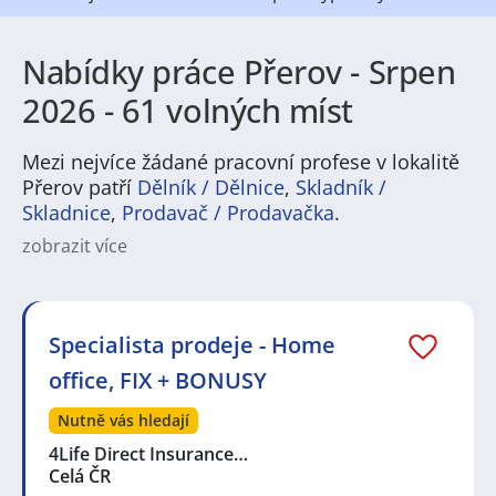
Nabídky práce Přerov - Srpen
2026 - 61 volných míst
Mezi nejvíce žádané pracovní profese v lokalitě
Přerov patří
Dělník / Dělnice
,
Skladník /
Skladnice
,
Prodavač / Prodavačka
.
zobrazit více
Práce v Přerově nabízí širokou škálu možností pro
uchazeče z různých oborů. Město je tradičně spojené
s průmyslovou výrobou a logistikou, což vytváří
stabilní poptávku po pracovnících v technických
Specialista prodeje - Home
profesích, strojírenství či dopravě. Silně zastoupené
office, FIX + BONUSY
jsou také služby, obchod a administrativa, kde se
uplatní jak zkušení odborníci, tak lidé hledající první
Nutně vás hledají
zaměstnání. Díky své poloze a rozmanitému
hospodářskému prostředí je Přerov místem, kde lze
4Life Direct Insurance…
najít pracovní příležitosti pro kvalifikované řemeslníky,
Celá ČR
pracovníky v provozu i uchazeče o kancelářské pozice.