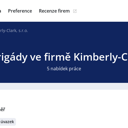
a
Preference
Recenze firem
ly-Clark, s.r.o.
igády ve firmě Kimberly-Cl
5 nabídek práce
měř
 úvazek