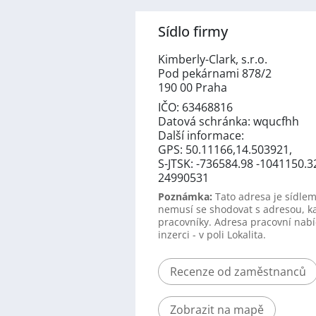
Sídlo firmy
Kimberly-Clark, s.r.o.
Pod pekárnami 878/2
190 00 Praha
IČO: 63468816
Datová schránka: wqucfhh
Další informace:
GPS: 50.11166,14.503921,
S-JTSK: -736584.98 -1041150.3
24990531
Poznámka:
Tato adresa je sídlem
nemusí se shodovat s adresou, k
pracovníky. Adresa pracovní nabí
inzerci - v poli Lokalita.
Recenze od zaměstnanců
Zobrazit na mapě