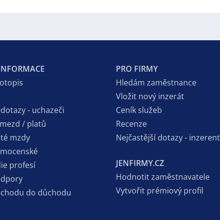
 INFORMACE
PRO FIRMY
votopis
Hledám zaměstnance
Vložit nový inzerát
 dotazy - uchazeči
Ceník služeb
 mezd / platů
Recenze
sté mzdy
Nejčastější dotazy - inzerent
emocenské
JENFIRMY.CZ
ie profesí
Hodnotit zaměstnavatele
odpory
Vytvořit prémiový profil
dchodu do důchodu