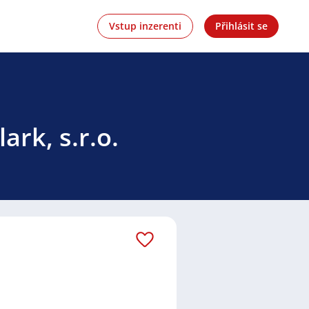
Vstup inzerenti
Přihlásit se
ark, s.r.o.