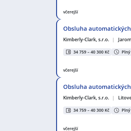
včerejší
Obsluha automatických 
Kimberly-Clark, s.r.o.
|
Jaro
34 759 – 40 300 Kč
Plný
včerejší
Obsluha automatických 
Kimberly-Clark, s.r.o.
|
Litove
34 759 – 40 300 Kč
Plný
včerejší