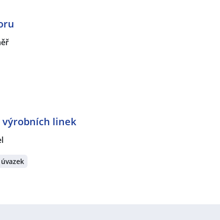
oru
měř
výrobních linek
l
 úvazek