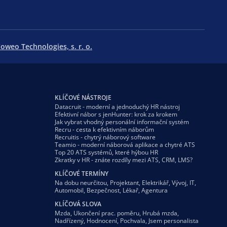
oweo Technologies, s. r. o.
KLÍČOVÉ NÁSTROJE
Datacruit - moderní a jednoduchý HR nástroj
Efektivní nábor s jenHunter: krok za krokem
Jak vybrat vhodný personální informační systém
Recru - cesta k efektivním náborům
Recruitis - chytrý náborový software
Teamio - moderní náborová aplikace a chytré ATS
Top 20 ATS systémů, které hýbou HR
Zkratky v HR - znáte rozdíly mezi ATS, CRM, LMS?
KLÍČOVÉ TERMÍNY
Na dobu neurčitou
,
Projektant
,
Elektrikář
,
Vývoj
,
IT
,
Automobil
,
Bezpečnost
,
Lékař
,
Agentura
KLÍČOVÁ SLOVA
Mzda
,
Ukončení prac. poměru
,
Hrubá mzda
,
Nadřízený
,
Hodnocení
,
Pochvala
,
Jsem personalista