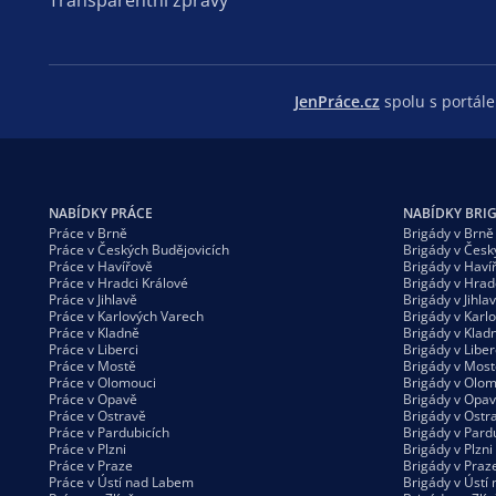
JenPráce.cz
spolu s portá
NABÍDKY PRÁCE
NABÍDKY BRI
Práce v Brně
Brigády v Brně
Práce v Českých Budějovicích
Brigády v Česk
Práce v Havířově
Brigády v Haví
Práce v Hradci Králové
Brigády v Hrad
Práce v Jihlavě
Brigády v Jihla
Práce v Karlových Varech
Brigády v Karl
Práce v Kladně
Brigády v Klad
Práce v Liberci
Brigády v Liber
Práce v Mostě
Brigády v Most
Práce v Olomouci
Brigády v Olom
Práce v Opavě
Brigády v Opa
Práce v Ostravě
Brigády v Ostr
Práce v Pardubicích
Brigády v Pard
Práce v Plzni
Brigády v Plzni
Práce v Praze
Brigády v Praz
Práce v Ústí nad Labem
Brigády v Ústí