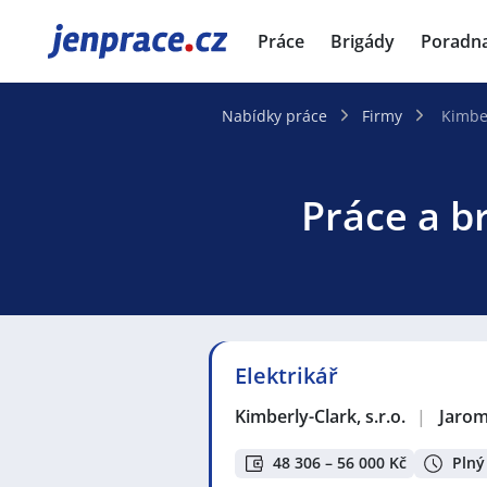
JenPráce.cz
Práce
Brigády
Poradn
Nabídky práce
Firmy
Kimber
Práce a br
Elektrikář
Kimberly-Clark, s.r.o.
|
Jaro
48 306 – 56 000 Kč
Plný