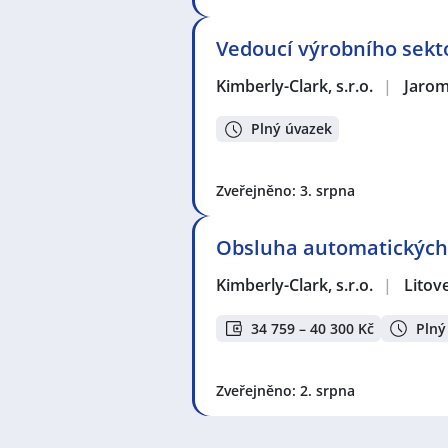
Vedoucí výrobního sekt
Kimberly-Clark, s.r.o.
|
Jaro
Plný úvazek
Zveřejněno: 3. srpna
Obsluha automatických 
Kimberly-Clark, s.r.o.
|
Litove
34 759 – 40 300 Kč
Plný
Zveřejněno: 2. srpna