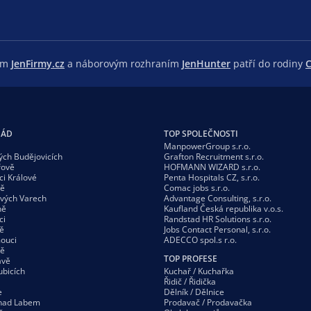
lem
JenFirmy.cz
a náborovým rozhraním
JenHunter
patří do rodiny
C
GÁD
TOP SPOLEČNOSTI
ManpowerGroup s.r.o.
ých Budějovicích
Grafton Recruitment s.r.o.
řově
HOFMANN WIZARD s.r.o.
ci Králové
Penta Hospitals CZ, s.r.o.
vě
Comac jobs s.r.o.
ových Varech
Advantage Consulting, s.r.o.
ně
Kaufland Česká republika v.o.s.
ci
Randstad HR Solutions s.r.o.
ě
Jobs Contact Personal, s.r.o.
ouci
ADECCO spol.s r.o.
vě
TOP PROFESE
avě
ubicích
Kuchař / Kuchařka
Řidič / Řidička
e
Dělník / Dělnice
 nad Labem
Prodavač / Prodavačka