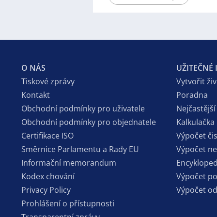
O NÁS
UŽITEČNÉ
Tiskové zprávy
Vytvořit ži
Kontakt
Poradna
Obchodní podmínky pro uživatele
Nejčastější
Obchodní podmínky pro objednatele
Kalkulačka
Certifikace ISO
Výpočet či
Směrnice Parlamentu a Rady EU
Výpočet n
Informační memorandum
Encykloped
Kodex chování
Výpočet p
Privacy Policy
Výpočet o
Prohlášení o přístupnosti
Transparentní zprávy