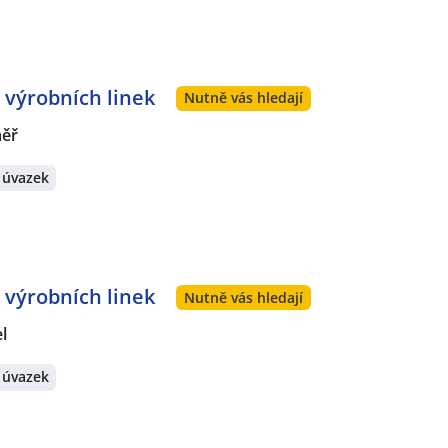
výrobních linek
Nutně vás hledají
měř
 úvazek
výrobních linek
Nutně vás hledají
l
 úvazek