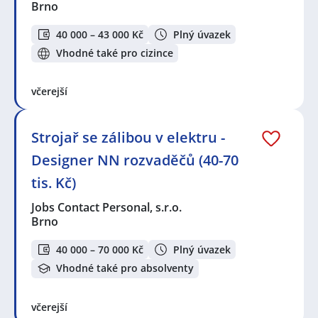
Brno
40 000 – 43 000 Kč
Plný úvazek
Vhodné také pro cizince
včerejší
Strojař se zálibou v elektru -
Designer NN rozvaděčů (40-70
tis. Kč)
Jobs Contact Personal, s.r.o.
Brno
40 000 – 70 000 Kč
Plný úvazek
Vhodné také pro absolventy
včerejší