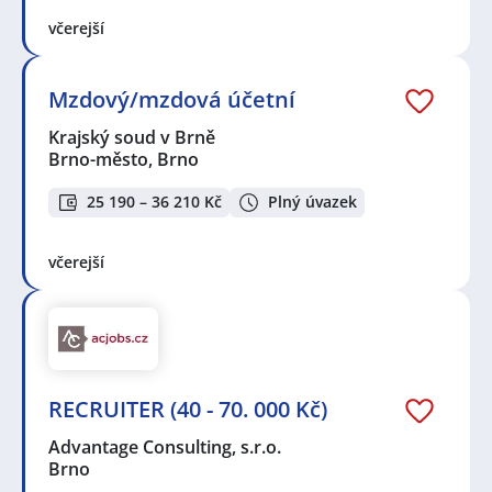
včerejší
Mzdový/mzdová účetní
Krajský soud v Brně
Brno-město, Brno
25 190 – 36 210 Kč
Plný úvazek
včerejší
RECRUITER (40 - 70. 000 Kč)
Advantage Consulting, s.r.o.
Brno