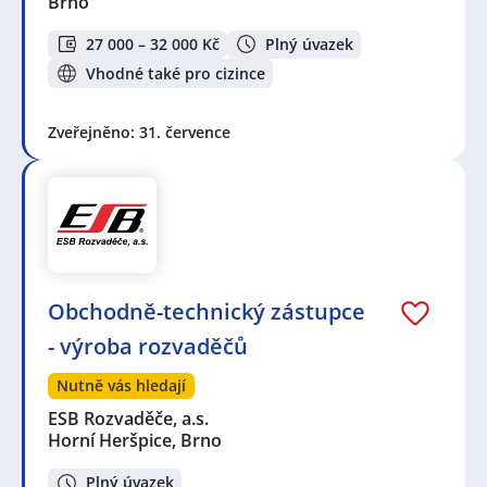
Brno
27 000 – 32 000 Kč
Plný úvazek
Vhodné také pro cizince
Zveřejněno: 31. července
Obchodně-technický zástupce
- výroba rozvaděčů
Nutně vás hledají
ESB Rozvaděče, a.s.
Horní Heršpice, Brno
Plný úvazek