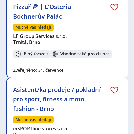
Pizzař 🍕 | L'Osteria
Bochnerův Palác
Nutně vás hledají
LF Group Services s.r.o.
Trnitá, Brno
Plný úvazek
Vhodné také pro cizince
Zveřejněno: 31. července
Asistent/ka prodeje / pokladní
pro sport, fitness a moto
fashion - Brno
Nutně vás hledají
inSPORTline stores s.r.o.