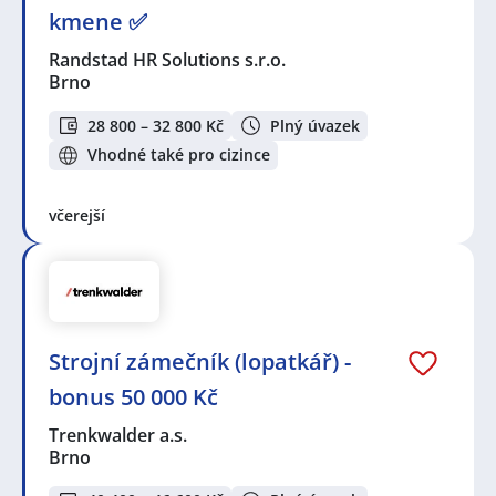
kmene ✅
Randstad HR Solutions s.r.o.
Brno
28 800 – 32 800 Kč
Plný úvazek
Vhodné také pro cizince
včerejší
Strojní zámečník (lopatkář) -
bonus 50 000 Kč
Trenkwalder a.s.
Brno