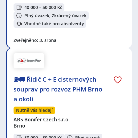
40 000 – 50 000 Kč
Plný úvazek, Zkrácený úvazek
Vhodné také pro absolventy
Zveřejněno: 3. srpna
⛽🚚 Řidič C + E cisternových
souprav pro rozvoz PHM Brno
a okolí
Nutně vás hledají
ABS Bonifer Czech s.r.o.
Brno
50 000 – 80 000 Kč
Plný úvazek