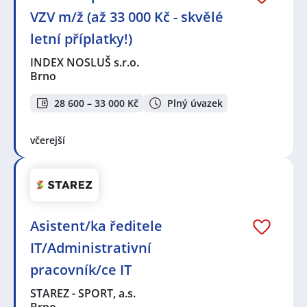
VZV m/ž (až 33 000 Kč - skvělé
letní příplatky!)
INDEX NOSLUŠ s.r.o.
Brno
28 600 – 33 000 Kč
Plný úvazek
včerejší
Asistent/ka ředitele
IT/Administrativní
pracovník/ce IT
STAREZ - SPORT, a.s.