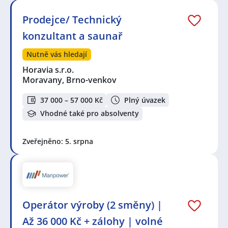
Prodejce/ Technický
konzultant a saunař
Nutně vás hledají
Horavia s.r.o.
Moravany, Brno-venkov
37 000 – 57 000 Kč
Plný úvazek
Vhodné také pro absolventy
Zveřejněno: 5. srpna
Operátor výroby (2 směny) |
Až 36 000 Kč + zálohy | volné