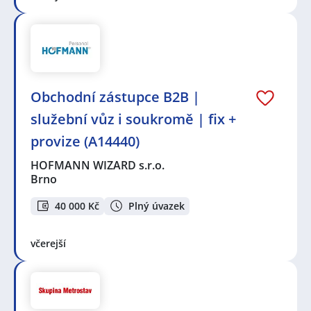
Obchodní zástupce B2B |
služební vůz i soukromě | fix +
provize (A14440)
HOFMANN WIZARD s.r.o.
Brno
40 000 Kč
Plný úvazek
včerejší