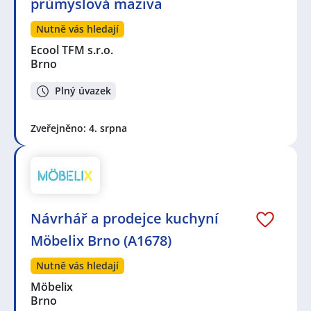
průmyslová maziva
Nutně vás hledají
Ecool TFM s.r.o.
Brno
Plný úvazek
Zveřejněno: 4. srpna
Návrhář a prodejce kuchyní
Möbelix Brno (A1678)
Nutně vás hledají
Möbelix
Brno