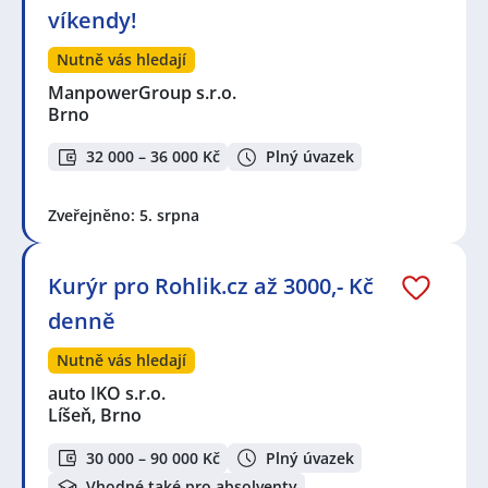
víkendy!
Nutně vás hledají
ManpowerGroup s.r.o.
Brno
32 000 – 36 000 Kč
Plný úvazek
Zveřejněno: 5. srpna
Kurýr pro Rohlik.cz až 3000,- Kč
denně
Nutně vás hledají
auto IKO s.r.o.
Líšeň, Brno
30 000 – 90 000 Kč
Plný úvazek
Vhodné také pro absolventy