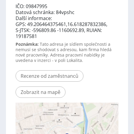
IČO: 09847995
Datová schránka: 84vpshc
Další informace:
GPS: 49.206464375461,16.618287832386,
S-JTSK: -596809.86 -1160692.89, RUIAN:
19187581
Poznámka:
Tato adresa je sídlem společnosti a
nemusí se shodovat s adresou, kam firma hledá
nové pracovníky. Adresa pracovní nabídky je
uvedena v inzerci - v poli Lokalita.
Recenze od zaměstnanců
Zobrazit na mapě