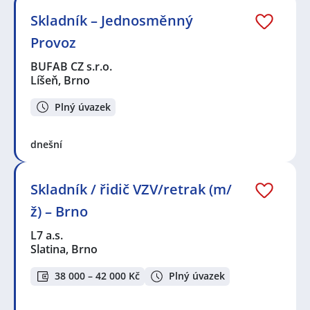
Skladník – Jednosměnný
Provoz
BUFAB CZ s.r.o.
Líšeň, Brno
Plný úvazek
dnešní
Skladník / řidič VZV/retrak (m/
ž) – Brno
L7 a.s.
Slatina, Brno
38 000 – 42 000 Kč
Plný úvazek