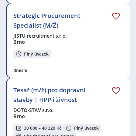
Strategic Procurement
Specialist (M/Ž)
JISTU recruitment s.r.o.
Brno
Plný úvazek
dnešní
Tesař (m/ž) pro dopravní
stavby | HPP i živnost
DOTO-STAV s.r.o.
Brno
30 000 – 40 320 Kč
Plný úvazek