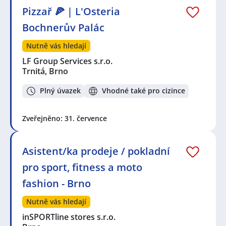
Pizzař 🍕 | L'Osteria
Bochnerův Palác
Nutně vás hledají
LF Group Services s.r.o.
Trnitá, Brno
Plný úvazek
Vhodné také pro cizince
Zveřejněno: 31. července
Asistent/ka prodeje / pokladní
pro sport, fitness a moto
fashion - Brno
Nutně vás hledají
inSPORTline stores s.r.o.