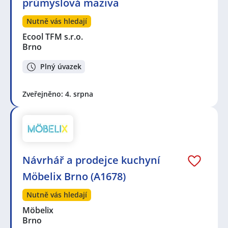
průmyslová maziva
Nutně vás hledají
Ecool TFM s.r.o.
Brno
Plný úvazek
Zveřejněno: 4. srpna
Návrhář a prodejce kuchyní
Möbelix Brno (A1678)
Nutně vás hledají
Möbelix
Brno