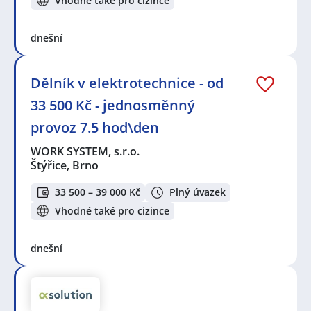
Vhodné také pro cizince
dnešní
Dělník v elektrotechnice - od
33 500 Kč - jednosměnný
provoz 7.5 hod\den
WORK SYSTEM, s.r.o.
Štýřice, Brno
33 500 – 39 000 Kč
Plný úvazek
Vhodné také pro cizince
dnešní