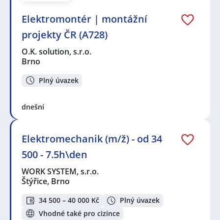
Elektromontér | montážní
projekty ČR (A728)
O.K. solution, s.r.o.
Brno
Plný úvazek
dnešní
Elektromechanik (m/ž) - od 34
500 - 7.5h\den
WORK SYSTEM, s.r.o.
Štýřice, Brno
34 500 – 40 000 Kč
Plný úvazek
Vhodné také pro cizince