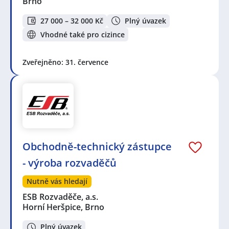
Brno
27 000 – 32 000 Kč
Plný úvazek
Vhodné také pro cizince
Zveřejněno: 31. července
Obchodně-technický zástupce
- výroba rozvaděčů
Nutně vás hledají
ESB Rozvaděče, a.s.
Horní Heršpice, Brno
Plný úvazek