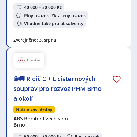
40 000 – 50 000 Kč
Plný úvazek, Zkrácený úvazek
Vhodné také pro absolventy
Zveřejněno: 3. srpna
⛽🚚 Řidič C + E cisternových
souprav pro rozvoz PHM Brno
a okolí
Nutně vás hledají
ABS Bonifer Czech s.r.o.
Brno
50 000 – 80 000 Kč
Plný úvazek