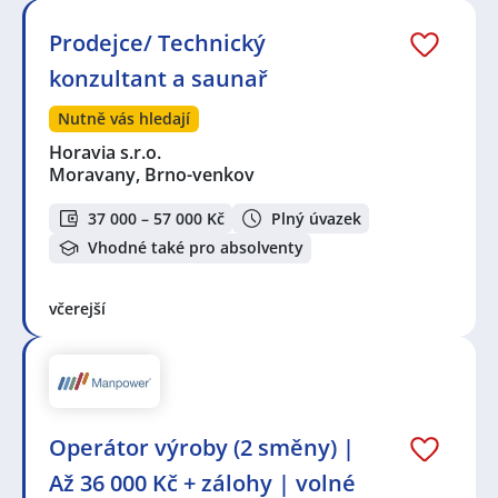
Prodejce/ Technický
konzultant a saunař
Nutně vás hledají
Horavia s.r.o.
Moravany, Brno-venkov
37 000 – 57 000 Kč
Plný úvazek
Vhodné také pro absolventy
včerejší
Operátor výroby (2 směny) |
Až 36 000 Kč + zálohy | volné