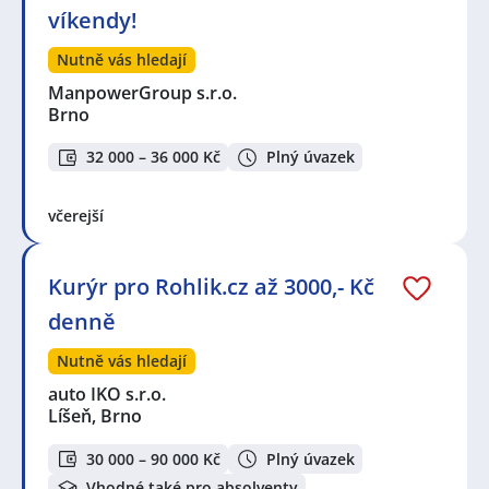
víkendy!
Nutně vás hledají
ManpowerGroup s.r.o.
Brno
32 000 – 36 000 Kč
Plný úvazek
včerejší
Kurýr pro Rohlik.cz až 3000,- Kč
denně
Nutně vás hledají
auto IKO s.r.o.
Líšeň, Brno
30 000 – 90 000 Kč
Plný úvazek
Vhodné také pro absolventy