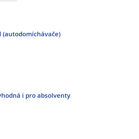
el (autodomíchávače)
vhodná i pro absolventy