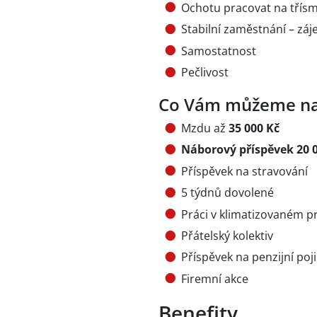
Ochotu pracovat na třísm
Stabilní zaměstnání – zá
Samostatnost
Pečlivost
Co Vám můžeme na
Mzdu až
35 000 Kč
Náborový příspěvek 20 
Příspěvek na stravování
5 týdnů dovolené
Práci v klimatizovaném p
Přátelský kolektiv
Příspěvek na penzijní poji
Firemní akce
Benefity