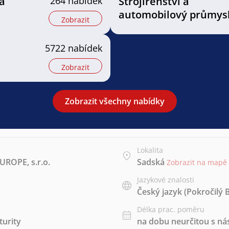
a
264 nabídek
Strojírenství a
automobilový průmys
Zobrazit
5722 nabídek
Zobrazit
Zobrazit všechny nabídky
Lokalita
ROPE, s.r.o.
Sadská
Zobrazit na mapě
Jazykové znalosti
Český jazyk
(Pokročilý 
Délka prac. poměru
urity
na dobu neurčitou s 