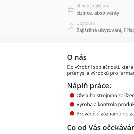
Vhodné také pro
cizince
,
absolventy
Ubytování
Zajištěné ubytování
,
Přís
O nás
Do výrobní společnosti, která
průmysl a výrobků pro farma
Náplň práce:
Obsluha strojního zařízen
Výroba a kontrola produkt
Provádění záznamů do z
Co od Vás očekává