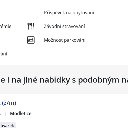
Příspěvek na ubytování
rémie
Závodní stravování
Možnost parkování
vání
se i na jiné nabídky s podobným 
 (ž/m)
.
|
Modletice
 úvazek