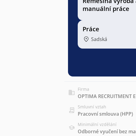
Řemeslná výroba 
manuální práce
Práce
Sadská
Firma
OPTIMA RECRUITMENT EU
Smluvní vztah
Pracovní smlouva (HPP)
Minimální vzdělání
Odborné vyučení bez mat