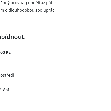
ěnný provoz, pondělí až pátek
jem o dlouhodobou spolupráci!
bídnout:
000 Kč
rostředí
štění