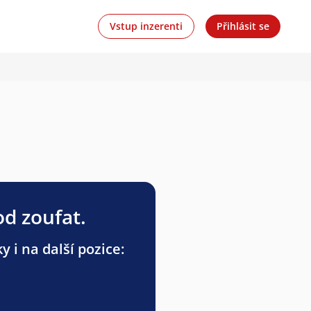
Vstup inzerenti
Přihlásit se
od zoufat.
i na další pozice: