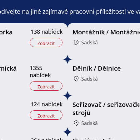
ívejte na jiné zajímavé pracovní příležitosti ve 
orka
138 nabídek
Montážník / Montážni
Sadská
Zobrazit
mická
1355
Dělník / Dělnice
nabídek
Sadská
Zobrazit
124 nabídek
Seřizovač / seřizovačk
strojů
Zobrazit
Sadská