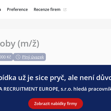
a
Preference
Recenze firem
oby (m/ž)
000 Kč
Plný úvazek
ídka už je sice pryč, ale není dův
 RECRUITMENT EUROPE, s.r.o. hledá pracovníky 
Zobrazit nabídky firmy