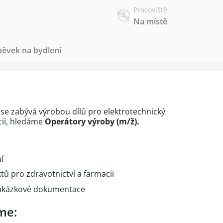
Pracoviště
Na místě
pěvek na bydlení
 se zabývá výrobou dílů pro elektrotechnický
cii, hledáme
Operátory výroby (m/ž).
í
ů pro zdravotnictví a farmacii
akázkové dokumentace
me: