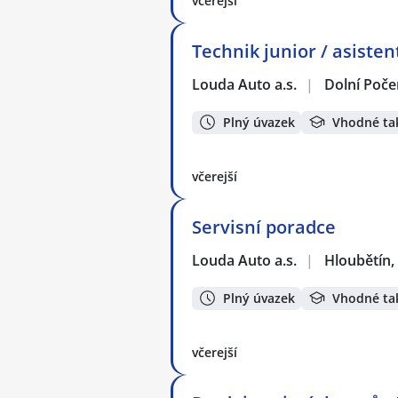
včerejší
Technik junior / asisten
Louda Auto a.s.
|
Dolní Poče
Plný úvazek
Vhodné ta
včerejší
Servisní poradce
Louda Auto a.s.
|
Hloubětín,
Plný úvazek
Vhodné ta
včerejší