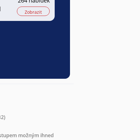
264 nabídek
l
Zobrazit
B2)
nástupem možným ihned