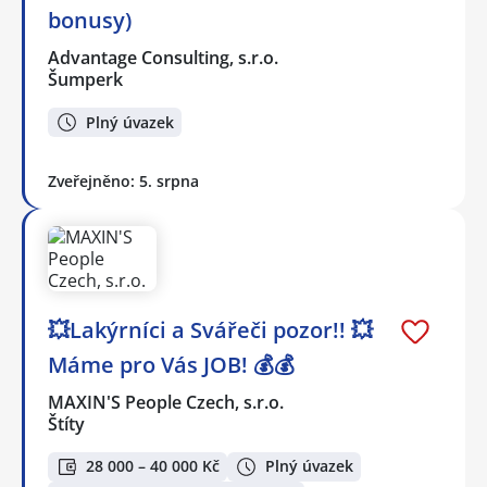
bonusy)
Advantage Consulting, s.r.o.
Šumperk
Plný úvazek
Zveřejněno: 5. srpna
💥Lakýrníci a Svářeči pozor!! 💥
Máme pro Vás JOB! 💰💰
MAXIN'S People Czech, s.r.o.
Štíty
28 000 – 40 000 Kč
Plný úvazek