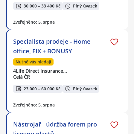
30 000 – 33 400 Kč
Plný úvazek
Zveřejněno: 5. srpna
Specialista prodeje - Home
office, FIX + BONUSY
Nutně vás hledají
4Life Direct Insurance…
Celá ČR
23 000 – 60 000 Kč
Plný úvazek
Zveřejněno: 5. srpna
Nástrojař - údržba forem pro
lisovnu plastů