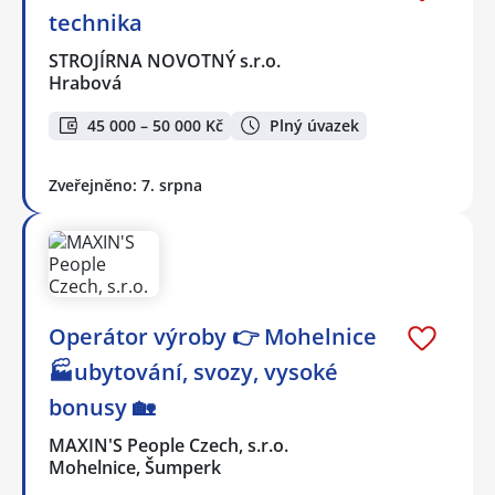
technika
STROJÍRNA NOVOTNÝ s.r.o.
Hrabová
45 000 – 50 000 Kč
Plný úvazek
Zveřejněno: 7. srpna
Operátor výroby 👉 Mohelnice
🏭ubytování, svozy, vysoké
bonusy 🏡
MAXIN'S People Czech, s.r.o.
Mohelnice, Šumperk