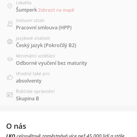
Lokalita
Šumperk
Zobrazit na mapě
Smluvní vztah
Pracovní smlouva (HPP)
Jazykové znalosti
Český jazyk
(Pokročilý B2)
Minimální vzdělání
Odborné vyučení bez maturity
Vhodné také pro
absolventy
Řidičské oprávnění
Skupina B
O nás
LKQ
celosvětově zaměstnává více než 45 000 lidí a stále