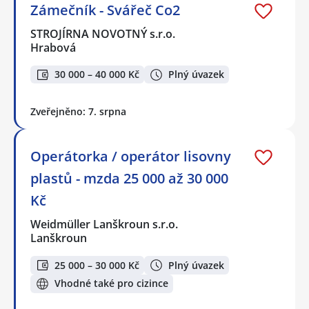
Zámečník - Svářeč Co2
STROJÍRNA NOVOTNÝ s.r.o.
Hrabová
30 000 – 40 000 Kč
Plný úvazek
Zveřejněno: 7. srpna
Operátorka / operátor lisovny
plastů - mzda 25 000 až 30 000
Kč
Weidmüller Lanškroun s.r.o.
Lanškroun
25 000 – 30 000 Kč
Plný úvazek
Vhodné také pro cizince