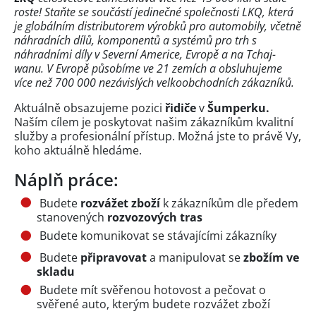
roste! Staňte se součástí jedinečné společnosti LKQ, která
je globálním distributorem výrobků pro automobily, včetně
náhradních dílů, komponentů a systémů pro trh s
náhradními díly v Severní Americe, Evropě a na Tchaj-
wanu. V Evropě působíme ve 21 zemích a obsluhujeme
více než 700 000 nezávislých velkoobchodních zákazníků.
Aktuálně obsazujeme pozici
řidiče
v
Šumperku.
Naším cílem je poskytovat našim zákazníkům kvalitní
služby a profesionální přístup. Možná jste to právě Vy,
koho aktuálně hledáme.
Náplň práce:
Budete
rozvážet zboží
k zákazníkům dle předem
stanovených
rozvozových tras
Budete komunikovat se stávajícími zákazníky
Budete
připravovat
a manipulovat se
zbožím ve
skladu
Budete mít svěřenou hotovost a pečovat o
svěřené auto, kterým budete rozvážet zboží