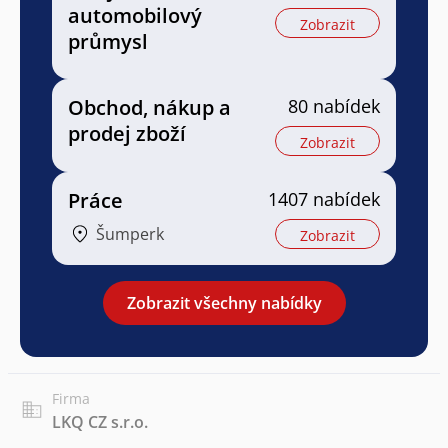
automobilový
Zobrazit
průmysl
Obchod, nákup a
80 nabídek
prodej zboží
Zobrazit
Práce
1407 nabídek
Šumperk
Zobrazit
Zobrazit všechny nabídky
Firma
LKQ CZ s.r.o.