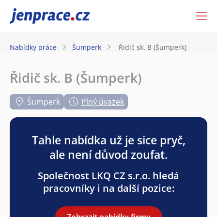
JenPráce.cz
Nabídky práce
Šumperk
Řidič sk. B (Šumperk)
Řidič sk. B (Šumperk)
Šumperk
Plný úvazek
Tahle nabídka už je sice pryč,
ale není důvod zoufat.
Společnost LKQ CZ s.r.o. hledá
pracovníky i na další pozice:
Zobrazit nabídky firmy