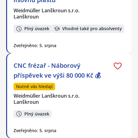
Weidmüller Lanškroun s.r.o.
Lanškroun
Plný úvazek
Vhodné také pro absolventy
Zveřejněno: 5. srpna
CNC frézař - Náborový
příspěvek ve výši 80 000 Kč 💰
Nutně vás hledají
Weidmüller Lanškroun s.r.o.
Lanškroun
Plný úvazek
Zveřejněno: 5. srpna