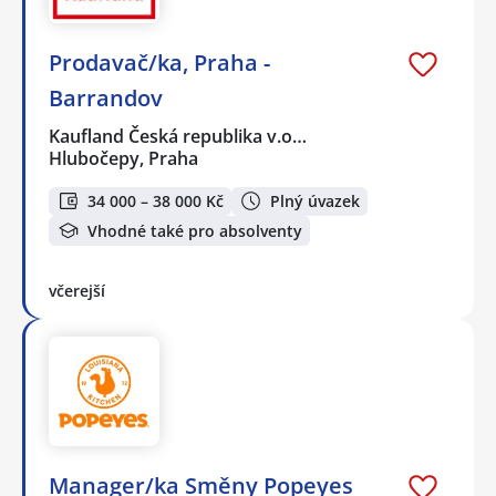
Prodavač/ka, Praha -
Barrandov
Kaufland Česká republika v.o…
Hlubočepy, Praha
34 000 – 38 000 Kč
Plný úvazek
Vhodné také pro absolventy
včerejší
Manager/ka Směny Popeyes