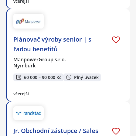
včerejší
Plánovač výroby senior | s
řadou benefitů
ManpowerGroup s.r.o.
Nymburk
60 000 – 90 000 Kč
Plný úvazek
včerejší
Jr. Obchodní zástupce / Sales