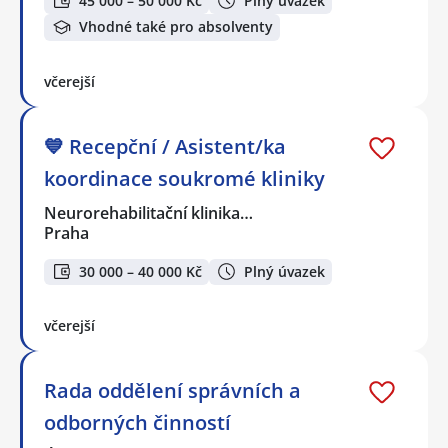
45 000 – 50 000 Kč
Plný úvazek
Vhodné také pro absolventy
včerejší
💙 Recepční / Asistent/ka
koordinace soukromé kliniky
Neurorehabilitační klinika…
Praha
30 000 – 40 000 Kč
Plný úvazek
včerejší
Rada oddělení správních a
odborných činností