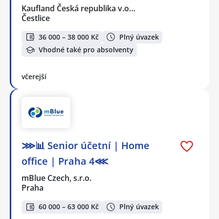
Kaufland Česká republika v.o…
Čestlice
36 000 – 38 000 Kč
Plný úvazek
Vhodné také pro absolventy
včerejší
⋙📊 Senior účetní | Home
office | Praha 4⋘
mBlue Czech, s.r.o.
Praha
60 000 – 63 000 Kč
Plný úvazek