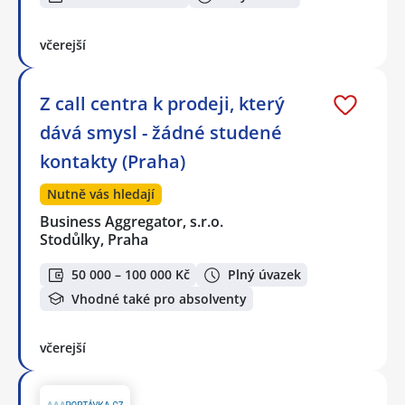
včerejší
Z call centra k prodeji, který
dává smysl - žádné studené
kontakty (Praha)
Nutně vás hledají
Business Aggregator, s.r.o.
Stodůlky, Praha
50 000 – 100 000 Kč
Plný úvazek
Vhodné také pro absolventy
včerejší