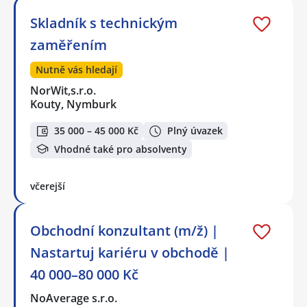
Skladník s technickým
zaměřením
Nutně vás hledají
NorWit,s.r.o.
Kouty, Nymburk
35 000 – 45 000 Kč
Plný úvazek
Vhodné také pro absolventy
včerejší
Obchodní konzultant (m/ž) |
Nastartuj kariéru v obchodě |
40 000–80 000 Kč
NoAverage s.r.o.