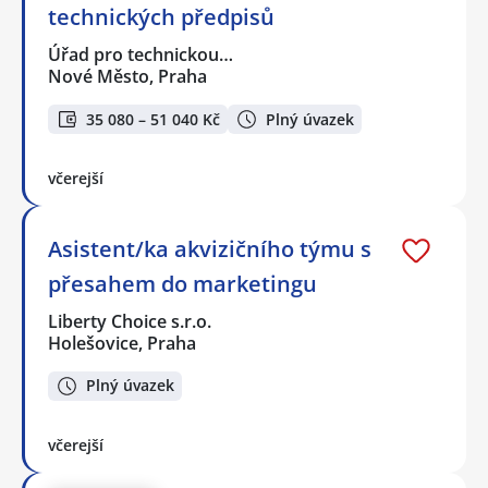
technických předpisů
Úřad pro technickou…
Nové Město, Praha
35 080 – 51 040 Kč
Plný úvazek
včerejší
Asistent/ka akvizičního týmu s
přesahem do marketingu
Liberty Choice s.r.o.
Holešovice, Praha
Plný úvazek
včerejší