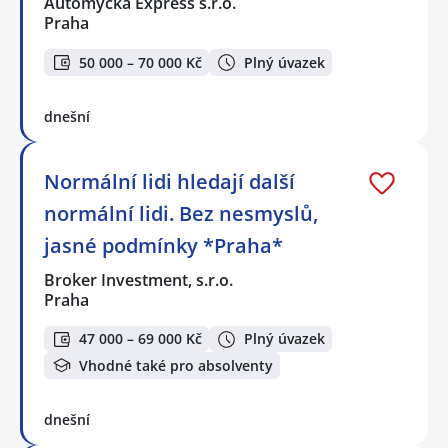
Automyčka Express s.r.o.
Praha
50 000 – 70 000 Kč
Plný úvazek
dnešní
Normální lidi hledají další
normální lidi. Bez nesmyslů,
jasné podmínky *Praha*
Broker Investment, s.r.o.
Praha
47 000 – 69 000 Kč
Plný úvazek
Vhodné také pro absolventy
dnešní