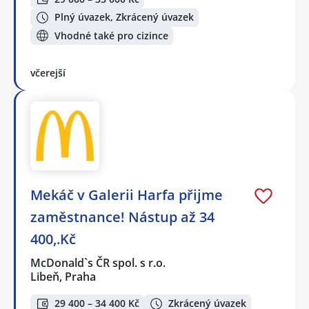
Plný úvazek, Zkrácený úvazek
Vhodné také pro cizince
včerejší
Mekáč v Galerii Harfa přijme
zaměstnance! Nástup až 34
400,.Kč
McDonald`s ČR spol. s r.o.
Libeň, Praha
29 400 – 34 400 Kč
Zkrácený úvazek