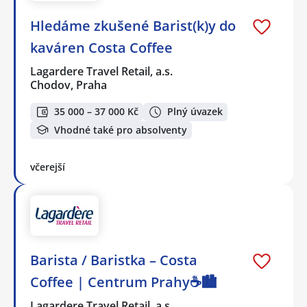
Hledáme zkušené Barist(k)y do
kaváren Costa Coffee
Lagardere Travel Retail, a.s.
Chodov, Praha
35 000 – 37 000 Kč
Plný úvazek
Vhodné také pro absolventy
včerejší
Barista / Baristka – Costa
Coffee | Centrum Prahy☕️🏙️
Lagardere Travel Retail, a.s.