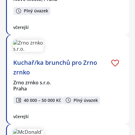
Plný úvazek
včerejší
Kuchař/ka brunchů pro Zrno
zrnko
Zrno zrnko s.r.o.
Praha
40 000 – 50 000 Kč
Plný úvazek
včerejší