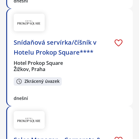
dnešní
Snídaňová servírka/číšník v
Hotelu Prokop Square****
Hotel Prokop Square
Žižkov, Praha
Zkrácený úvazek
dnešní