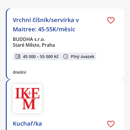
Vrchní číšník/servírka v
Maitree: 45-55K/měsíc
BUDDHA s.r.o.
Staré Město, Praha
45 000 – 55 000 Kč
Plný úvazek
dnešní
Kuchař/ka