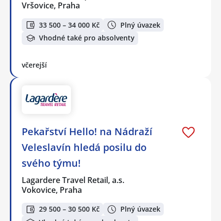
Vršovice, Praha
33 500 – 34 000 Kč
Plný úvazek
Vhodné také pro absolventy
včerejší
Pekařství Hello! na Nádraží
Veleslavín hledá posilu do
svého týmu!
Lagardere Travel Retail, a.s.
Vokovice, Praha
29 500 – 30 500 Kč
Plný úvazek