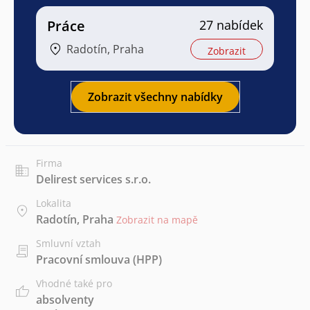
Práce
27 nabídek
Radotín, Praha
Zobrazit
Zobrazit všechny nabídky
Firma
Delirest services s.r.o.
Lokalita
Radotín, Praha
Zobrazit na mapě
Smluvní vztah
Pracovní smlouva (HPP)
Vhodné také pro
absolventy