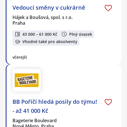
Vedoucí směny v cukrárně
Hájek a Boušová, spol. s r.o.
Praha
43 000 – 61 000 Kč
Plný úvazek
Vhodné také pro absolventy
včerejší
BB Poříčí hledá posily do týmu!
- až 41 000 Kč
Bageterie Boulevard
Nové Město, Praha