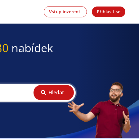
Vstup inzerenti
Přihlásit se
80
nabídek
Hledat