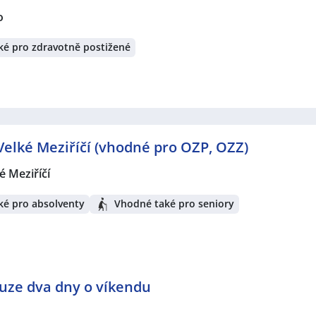
o
é pro zdravotně postižené
Velké Meziříčí (vhodné pro OZP, OZZ)
é Meziříčí
ké pro absolventy
Vhodné také pro seniory
ouze dva dny o víkendu