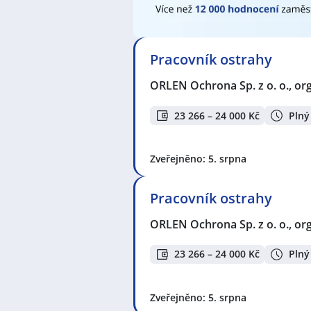
BLESK Servis s.r.o.
,
Accenture Servi
service s.r.o.
,
SAIZRO s.r.o.
,
Vězeňs
TS s.r.o.
,
Mendelova univerzita v 
(Czech Republic) s.r.o.
,
Deutsche 
Management Services, s.r.o.
,
DIES
Pracovník ostrahy
Seznam profesí v zobrazených inz
ORLEN Ochrona Sp. z o. o., org
Administrativní pracovník / praco
Pracovník / pracovnice ve službác
23 266 – 24 000 Kč
Plný
Dozorkyně
,
Policista / Policistka
,
P
Vězeňská služba
,
Voják / Vojákyně
Zveřejněno: 5. srpna
Seznam lokalit v zobrazených inze
Praha
,
Kutná Hora
,
Jeseník
,
Brno
,
Malá Strana, Praha
,
Javorník, okre
Pracovník ostrahy
Pržno, okres Frýdek-Místek
,
Mladá
Budějovice
,
Temelín
,
Opava
,
Olom
ORLEN Ochrona Sp. z o. o., org
Jičín
,
Jihlava
,
Kladno
,
Milevsko
,
Cho
Mníšek pod Brdy
,
Tachov
,
Číčenic
23 266 – 24 000 Kč
Plný
Zveřejněno: 5. srpna