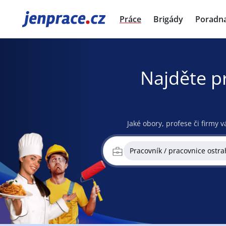
JenPráce.cz
Práce
Brigády
Poradn
Najděte p
Jaké obory, profese či firmy v
Pracovník / pracovnice ostra