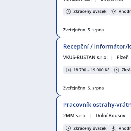
Zkrácený úvazek
Vhodn
Zveřejněno: 5. srpna
Recepční / informátor/k
VKUS-BUSTAN s.r.o.
|
Plzeň
18 790 – 19 000 Kč
Zkrá
Zveřejněno: 5. srpna
Pracovník ostrahy-vrátný
2MM s.r.o.
|
Dolní Bousov
Zkrácený úvazek
Vhodn