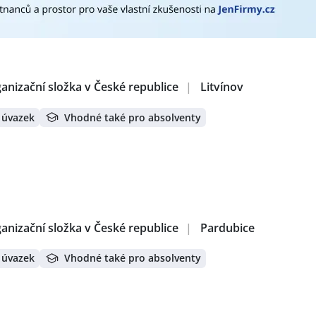
ces, s.r.o.
,
OKO 69, s.r.o.
,
Iron Shield Patrol s. r. o.
,
M&M Obje
ká služba České republiky
,
VAFO Production s.r.o.
,
"SCHWARZ
Brně
,
Hlídací a úklidová agentura s.r.o.
,
BEDEA spol. s r.o.
,
Mg
Börse Prague Branch
,
Střední odborné učiliště elektrotechni
ELSERVIS Kroměříž s.r.o.
,
Zdeněk Korbel
erátech:
anizační složka v České republice
|
Litvínov
vnice
,
Recepční
,
Řidič / Řidička
,
Analytik / analytička IT
,
Manaž
h
,
Uklízeč / Uklízečka
,
Trenér / Trenérka
,
Specialista / specia
 úvazek
Vhodné také pro absolventy
racovník / pracovnice bezpečnostní služby
,
Pracovník / pra
,
Vrátný / Vrátná
,
Pracovník / pracovnice úklidové služby
rátech:
Litvínov
,
Pardubice
,
Kralupy nad Vltavou
,
Velké Meziříčí
,
Bos
s Jeseník
,
Frýdek-Místek
,
Jablonec nad Nisou
,
Nepřevázka
,
Úž
 Boleslav
,
Trutnov
,
Jirny
,
Mělník
,
Karlovy Vary
,
Štěrboholy, P
ouc
,
Ostrava
,
Husinec, okres Praha-východ
,
Chýně
,
Skřivany
anizační složka v České republice
|
Pardubice
dov, Praha
,
Litoměřice
,
Cheb
,
Rakovník
,
Prosek, Praha
,
Lys
e
 úvazek
Vhodné také pro absolventy