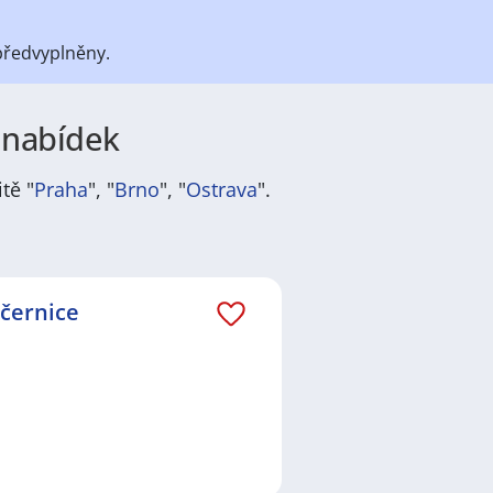
předvyplněny.
9 nabídek
tě "
Praha
", "
Brno
", "
Ostrava
".
átů
práce
i
brigády
. Najdete zde
ně velmi podstatné obsadit
ř / kuchařka
,
řidič / řidička
,
dělník
očernice
žadované obory patří
Průmyslová
 realitní služby
a nebo také práce
ráci i ve výše uvedených
ezení požadovaného zaměstnání.
a
,
Praha
,
Nové Město, Praha
,
preferované lokality, je velká