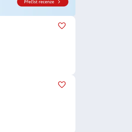
ct Security s.r.o.
,
Alfa security
 s.r.o."
,
NOKIKA s.r.o.
,
DISCRET
r. Petr Schäfer
,
CISCO SYSTEMS
cké, Plzeň, Vejprnická 56
,
NN
er / manažerka IT bezpečnosti
,
listka telekomunikací
,
Dozorce /
covnice ostrahy
,
Strážný / Strážná
,
kovice
,
Plzeň
,
Dolní Bousov
,
Kolín
,
ice, okres Mělník
,
Letňany, Praha
,
raha
,
Třebonice, Praha
,
České
,
Lomnice nad Popelkou
,
Nový
á nad Labem
,
Nové Město, Praha
,