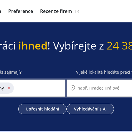
a
Preference
Recenze firem
ráci
ihned
! Vybírejte z
24 3
ás zajímají?
V jaké lokalitě hledáte práci?
×
hy
Upřesnit hledání
Vyhledávání s AI