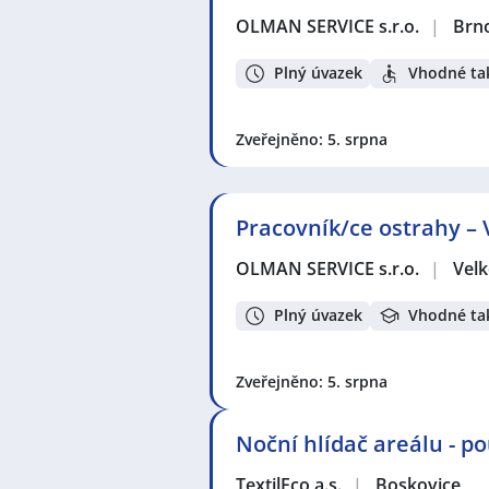
OLMAN SERVICE s.r.o.
|
Brn
Plný úvazek
Vhodné tak
Zveřejněno: 5. srpna
Pracovník/ce ostrahy – 
OLMAN SERVICE s.r.o.
|
Velk
Plný úvazek
Vhodné ta
Zveřejněno: 5. srpna
Noční hlídač areálu - p
TextilEco a.s.
|
Boskovice