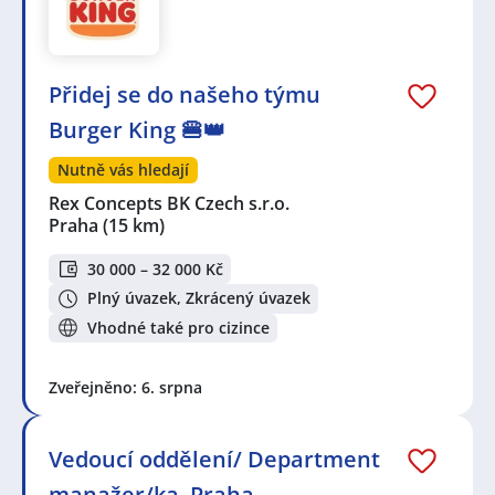
Přidej se do našeho týmu
Burger King 🍔👑
Nutně vás hledají
Rex Concepts BK Czech s.r.o.
Praha
(15 km)
30 000 – 32 000 Kč
Plný úvazek, Zkrácený úvazek
Vhodné také pro cizince
Zveřejněno: 6. srpna
Vedoucí oddělení/ Department
manažer/ka, Praha