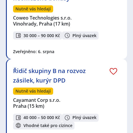
Nutně vás hledají
Coweo Technologies s.r.o.
Vinohrady, Praha
(17 km)
30 000 – 90 000 Kč
Plný úvazek
Zveřejněno: 6. srpna
Řidič skupiny B na rozvoz
zásilek, kurýr DPD
Nutně vás hledají
Cayamant Corp s.r.o.
Praha
(15 km)
40 000 – 50 000 Kč
Plný úvazek
Vhodné také pro cizince