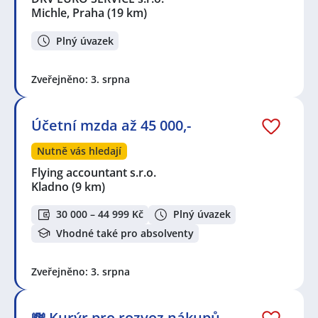
Michle, Praha
(19 km)
Plný úvazek
Zveřejněno: 3. srpna
Účetní mzda až 45 000,-
Nutně vás hledají
Flying accountant s.r.o.
Kladno
(9 km)
30 000 – 44 999 Kč
Plný úvazek
Vhodné také pro absolventy
Zveřejněno: 3. srpna
💸 Kurýr pro rozvoz nákupů -