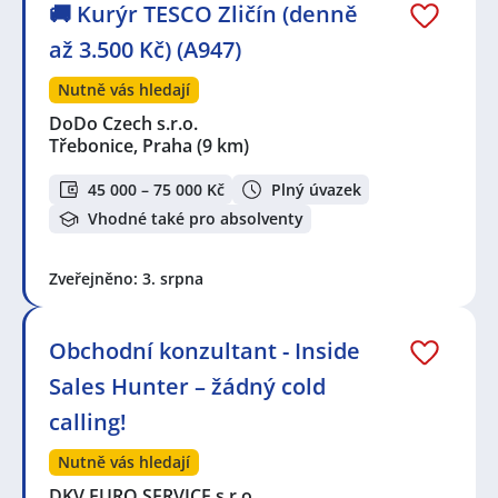
🚚 Kurýr TESCO Zličín (denně
až 3.500 Kč) (A947)
Nutně vás hledají
DoDo Czech s.r.o.
Třebonice, Praha
(9 km)
45 000 – 75 000 Kč
Plný úvazek
Vhodné také pro absolventy
Zveřejněno: 3. srpna
Obchodní konzultant - Inside
Sales Hunter – žádný cold
calling!
Nutně vás hledají
DKV EURO SERVICE s.r.o.