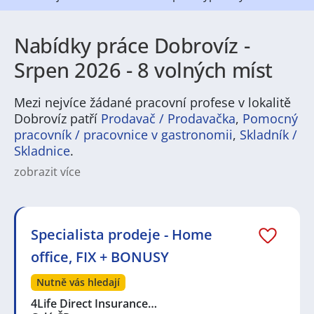
Nabídky práce Dobrovíz -
Srpen 2026 - 8 volných míst
Mezi nejvíce žádané pracovní profese v lokalitě
Dobrovíz patří
Prodavač / Prodavačka
,
Pomocný
pracovník / pracovnice v gastronomii
,
Skladník /
Skladnice
.
zobrazit více
V Dobrovízi najdete širokou škálu pracovních
příležitostí, které odpovídají současné poptávce v
regionu. Dominují logistika, skladování, lehká výroba a
provozní profese, zároveň je zde prostor pro
Specialista prodeje - Home
administrativu, technické pozice a zákaznický servis.
office, FIX + BONUSY
Kdo hledá práci v Dobrovízi, může narazit na pracovní
nabídky pro skladníky, řidiče, operátory, techniky i
Nutně vás hledají
administrativní pracovníky a další role napříč obory.
4Life Direct Insurance…
Život v Dobrovízi je praktický a příjemný. Město nabízí