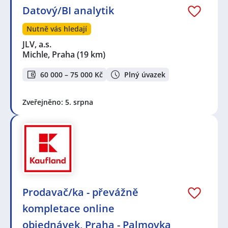
Datový/BI analytik
Nutně vás hledají
JLV, a.s.
Michle, Praha
(19 km)
60 000 – 75 000 Kč
Plný úvazek
Zveřejněno: 5. srpna
Prodavač/ka - převážně
kompletace online
objednávek, Praha - Palmovka