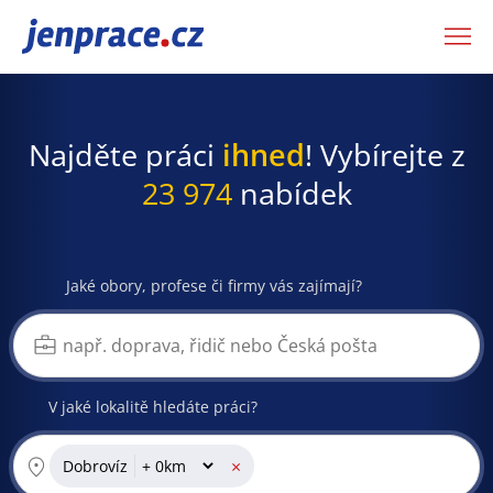
JenPráce.cz
Najděte práci
ihned
! Vybírejte z
23 974
nabídek
Jaké obory, profese či firmy vás zajímají?
V jaké lokalitě hledáte práci?
×
Dobrovíz