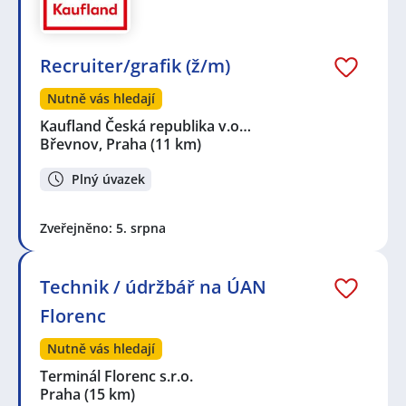
Recruiter/grafik (ž/m)
Nutně vás hledají
Kaufland Česká republika v.o…
Břevnov, Praha
(11 km)
Plný úvazek
Zveřejněno: 5. srpna
Technik / údržbář na ÚAN
Florenc
Nutně vás hledají
Terminál Florenc s.r.o.
Praha
(15 km)