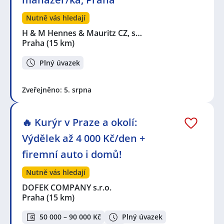
Nutně vás hledají
H & M Hennes & Mauritz CZ, s…
Praha
(15 km)
Plný úvazek
Zveřejněno: 5. srpna
🔥 Kurýr v Praze a okolí:
Výdělek až 4 000 Kč/den +
firemní auto i domů!
Nutně vás hledají
DOFEK COMPANY s.r.o.
Praha
(15 km)
50 000 – 90 000 Kč
Plný úvazek