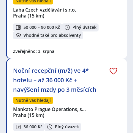
Nutně vás hledají
Laba Czech vzdělávání s.r.o.
Praha
(15 km)
50 000 – 90 000 Kč
Plný úvazek
Vhodné také pro absolventy
Zveřejněno: 3. srpna
Noční recepční (m/ž) ve 4*
hotelu – až 36 000 Kč +
navýšení mzdy po 3 měsících
Nutně vás hledají
Mankato Prague Operations, s…
Praha
(15 km)
36 000 Kč
Plný úvazek