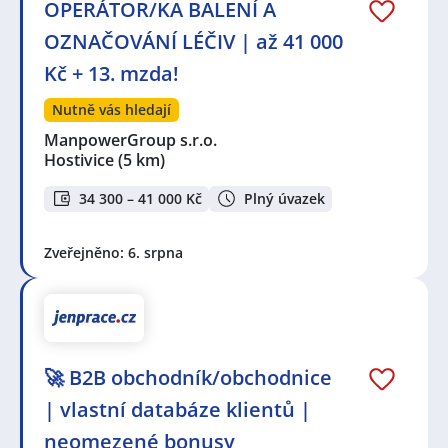
OPERÁTOR/KA BALENÍ A
OZNAČOVÁNÍ LÉČIV | až 41 000
Kč + 13. mzda!
Nutně vás hledají
ManpowerGroup s.r.o.
Hostivice
(5 km)
34 300 – 41 000 Kč
Plný úvazek
Zveřejněno: 6. srpna
🚀 B2B obchodník/obchodnice
| vlastní databáze klientů |
neomezené bonusy