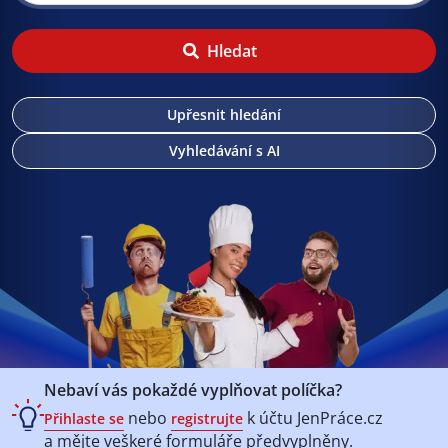
Hledat
Upřesnit hledání
Vyhledávání s AI
Nebaví vás pokaždé vyplňovat políčka?
nebo
k účtu
JenPráce.cz
Přihlaste se
registrujte
a mějte veškeré
formuláře předvyplněny.