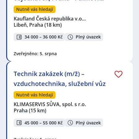
Nutně vás hledají
Kaufland Česká republika v.o…
Libeň, Praha
(18 km)
34 000 – 36 000 Kč
Plný úvazek
Zveřejněno: 5. srpna
Technik zakázek (m/ž) –
vzduchotechnika, služební vůz
Nutně vás hledají
KLIMASERVIS SŮVA, spol. s r.o.
Praha
(15 km)
45 000 – 55 000 Kč
Plný úvazek