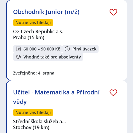
Obchodník Junior (m/ž)
Nutně vás hledají
O2 Czech Republic a.s.
Praha
(15 km)
60 000 – 90 000 Kč
Plný úvazek
Vhodné také pro absolventy
Zveřejněno: 4. srpna
Učitel - Matematika a Přírodní
vědy
Nutně vás hledají
Střední škola služeb a…
Stochov
(19 km)