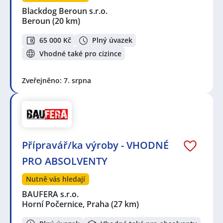
Ruzyně, Praha
,
Unhošť
,
Kročehlavy, Kladno
,
Dubí,
Kladno
,
Řepy, Praha
,
Velké Přílepy
Blackdog Beroun s.r.o.
Beroun
(20 km)
65 000 Kč
Plný úvazek
Vhodné také pro cizince
Zveřejněno: 7. srpna
Přípravář/ka výroby - VHODNÉ
PRO ABSOLVENTY
Nutně vás hledají
BAUFERA s.r.o.
Horní Počernice, Praha
(27 km)