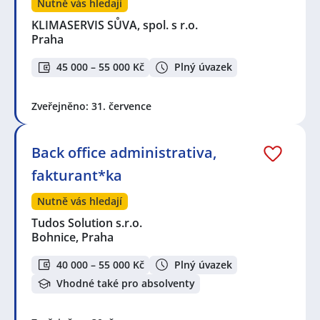
Nutně vás hledají
KLIMASERVIS SŮVA, spol. s r.o.
Praha
45 000 – 55 000 Kč
Plný úvazek
Zveřejněno: 31. července
Back office administrativa,
fakturant*ka
Nutně vás hledají
Tudos Solution s.r.o.
Bohnice, Praha
40 000 – 55 000 Kč
Plný úvazek
Vhodné také pro absolventy