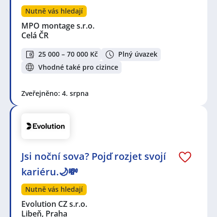
Nutně vás hledají
MPO montage s.r.o.
Celá ČR
25 000 – 70 000 Kč
Plný úvazek
Vhodné také pro cizince
Zveřejněno: 4. srpna
Jsi noční sova? Pojď rozjet svojí
kariéru.🌙💸
Nutně vás hledají
Evolution CZ s.r.o.
Libeň, Praha