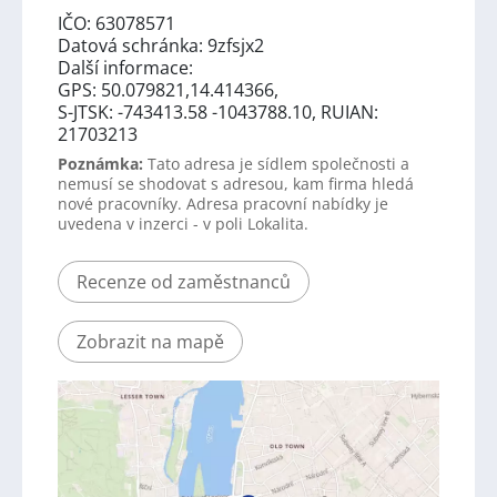
IČO: 63078571
Datová schránka: 9zfsjx2
Další informace:
GPS: 50.079821,14.414366,
S-JTSK: -743413.58 -1043788.10, RUIAN:
21703213
Poznámka:
Tato adresa je sídlem společnosti a
nemusí se shodovat s adresou, kam firma hledá
nové pracovníky. Adresa pracovní nabídky je
uvedena v inzerci - v poli Lokalita.
Recenze od zaměstnanců
Zobrazit na mapě