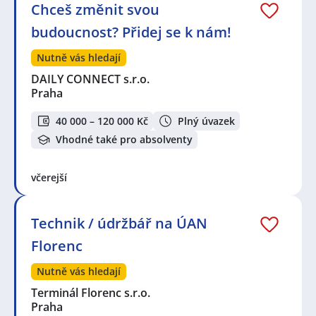
Chceš změnit svou
budoucnost? Přidej se k nám!
Nutně vás hledají
DAILY CONNECT s.r.o.
Praha
40 000 – 120 000 Kč
Plný úvazek
Vhodné také pro absolventy
včerejší
Technik / údržbář na ÚAN
Florenc
Nutně vás hledají
Terminál Florenc s.r.o.
Praha