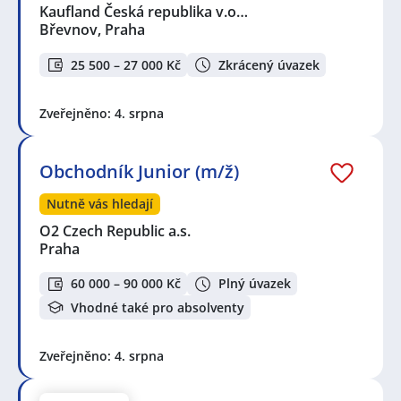
Kaufland Česká republika v.o…
Břevnov, Praha
25 500 – 27 000 Kč
Zkrácený úvazek
Zveřejněno: 4. srpna
Obchodník Junior (m/ž)
Nutně vás hledají
O2 Czech Republic a.s.
Praha
60 000 – 90 000 Kč
Plný úvazek
Vhodné také pro absolventy
Zveřejněno: 4. srpna