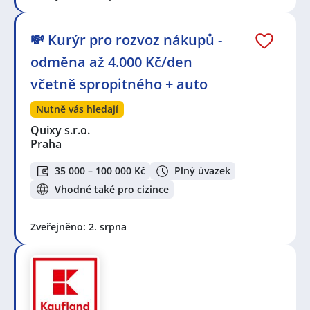
💸 Kurýr pro rozvoz nákupů -
odměna až 4.000 Kč/den
včetně spropitného + auto
Nutně vás hledají
Quixy s.r.o.
Praha
35 000 – 100 000 Kč
Plný úvazek
Vhodné také pro cizince
Zveřejněno: 2. srpna