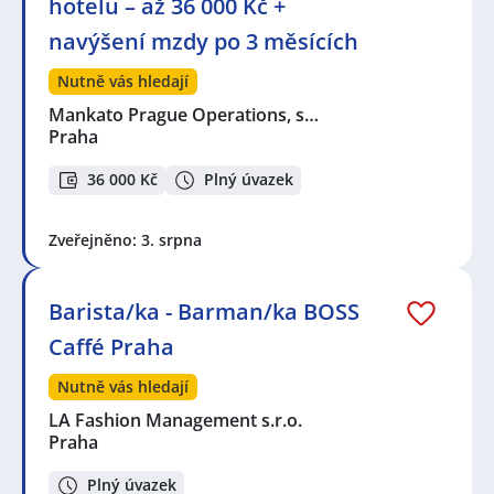
hotelu – až 36 000 Kč +
navýšení mzdy po 3 měsících
Nutně vás hledají
Mankato Prague Operations, s…
Praha
36 000 Kč
Plný úvazek
Zveřejněno: 3. srpna
Barista/ka - Barman/ka BOSS
Caffé Praha
Nutně vás hledají
LA Fashion Management s.r.o.
Praha
Plný úvazek