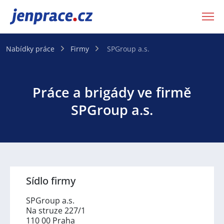
JenPráce.cz
Nabídky práce
Firmy
SPGroup a.s.
Práce a brigády ve firmě
SPGroup a.s.
Sídlo firmy
SPGroup a.s.
Na struze 227/1
110 00 Praha