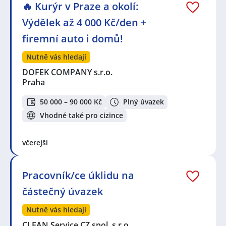
🔥 Kurýr v Praze a okolí:
Výdělek až 4 000 Kč/den +
firemní auto i domů!
Nutně vás hledají
DOFEK COMPANY s.r.o.
Praha
50 000 – 90 000 Kč
Plný úvazek
Vhodné také pro cizince
včerejší
Pracovník/ce úklidu na
částečný úvazek
Nutně vás hledají
CLEAN Service CZ,spol. s r.o.