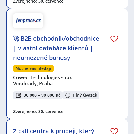
Zveřejněno: 30. července
🚀 B2B obchodník/obchodnice
| vlastní databáze klientů |
neomezené bonusy
Nutně vás hledají
Coweo Technologies s.r.o.
Vinohrady, Praha
30 000 – 90 000 Kč
Plný úvazek
Zveřejněno: 30. července
Z call centra k prodeji, který