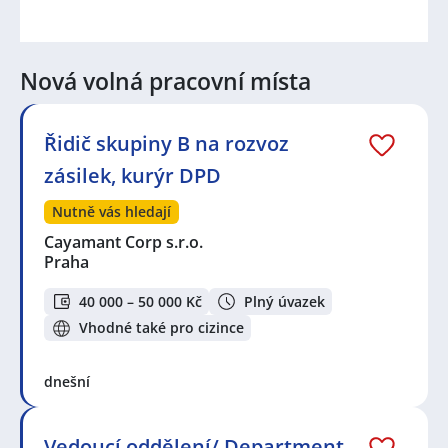
Nová volná pracovní místa
Řidič skupiny B na rozvoz
zásilek, kurýr DPD
Nutně vás hledají
Cayamant Corp s.r.o.
Praha
40 000 – 50 000 Kč
Plný úvazek
Vhodné také pro cizince
dnešní
Vedoucí oddělení/ Department