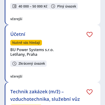
40 000 – 50 000 Kč
Plný úvazek
včerejší
Účetní
Nutně vás hledají
BU Power Systems s.r.o.
Letňany, Praha
Zkrácený úvazek
včerejší
Technik zakázek (m/ž) –
vzduchotechnika, služební vůz