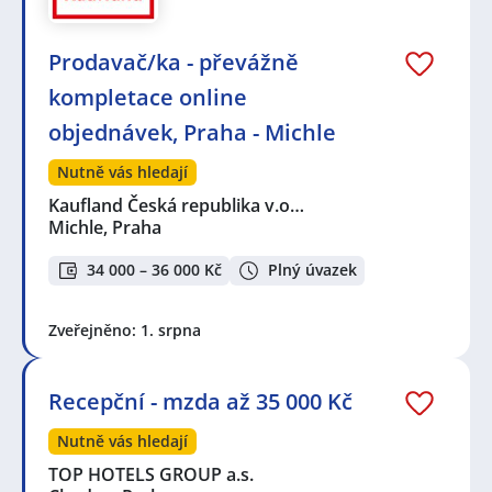
Prodavač/ka - převážně
kompletace online
objednávek, Praha - Michle
Nutně vás hledají
Kaufland Česká republika v.o…
Michle, Praha
34 000 – 36 000 Kč
Plný úvazek
Zveřejněno: 1. srpna
Recepční - mzda až 35 000 Kč
Nutně vás hledají
TOP HOTELS GROUP a.s.