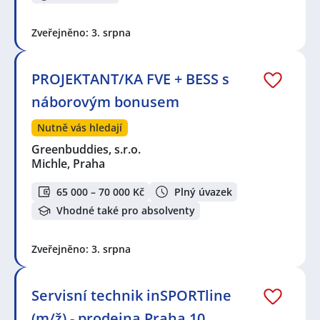
Zveřejněno: 3. srpna
PROJEKTANT/KA FVE + BESS s
náborovým bonusem
Nutně vás hledají
Greenbuddies, s.r.o.
Michle, Praha
65 000 – 70 000 Kč
Plný úvazek
Vhodné také pro absolventy
Zveřejněno: 3. srpna
Servisní technik inSPORTline
(m/ž) - prodejna Praha 10