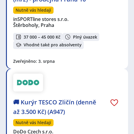
Nutně vás hledají
inSPORTline stores s.r.o.
Štěrboholy, Praha
37 000 – 45 000 Kč
Plný úvazek
Vhodné také pro absolventy
Zveřejněno: 3. srpna
🚚 Kurýr TESCO Zličín (denně
až 3.500 Kč) (A947)
Nutně vás hledají
DoDo Czech s.r.o.