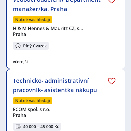
manažer/ka, Praha
Nutně vás hledají
H & M Hennes & Mauritz CZ, s…
Praha
Plný úvazek
včerejší
Technicko- administrativní
pracovník- asistentka nákupu
Nutně vás hledají
ECOM spol. s r.o.
Praha
40 000 – 45 000 Kč