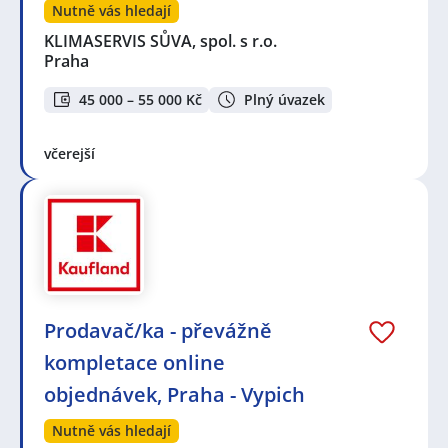
Nutně vás hledají
KLIMASERVIS SŮVA, spol. s r.o.
Praha
45 000 – 55 000 Kč
Plný úvazek
včerejší
Prodavač/ka - převážně
kompletace online
objednávek, Praha - Vypich
Nutně vás hledají