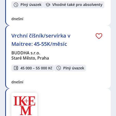
Plný úvazek
Vhodné také pro absolventy
dnešní
Vrchní číšník/servírka v
Maitree: 45-55K/měsíc
BUDDHA s.r.o.
Staré Město, Praha
45 000 – 55 000 Kč
Plný úvazek
dnešní