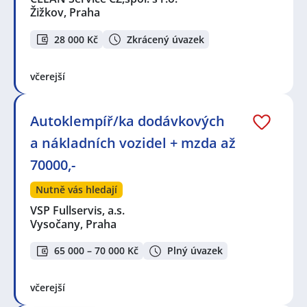
Žižkov, Praha
28 000 Kč
Zkrácený úvazek
včerejší
Autoklempíř/ka dodávkových
a nákladních vozidel + mzda až
70000,-
Nutně vás hledají
VSP Fullservis, a.s.
Vysočany, Praha
65 000 – 70 000 Kč
Plný úvazek
včerejší