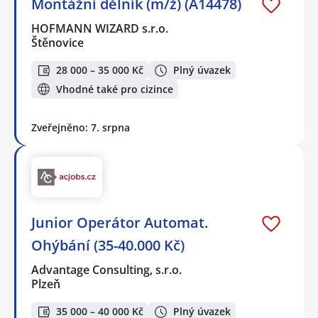
Montážní dělník (m/ž) (A14478)
HOFMANN WIZARD s.r.o.
Štěnovice
28 000 – 35 000 Kč
Plný úvazek
Vhodné také pro cizince
Zveřejněno: 7. srpna
Junior Operátor Automat.
Ohýbání (35-40.000 Kč)
Advantage Consulting, s.r.o.
Plzeň
35 000 – 40 000 Kč
Plný úvazek