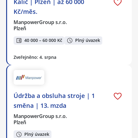
Kalič | Plzeň | až 60 000
Kč/měs.
ManpowerGroup s.r.o.
Plzeň
40 000 – 60 000 Kč
Plný úvazek
Zveřejněno: 4. srpna
Údržba a obsluha stroje | 1
směna | 13. mzda
ManpowerGroup s.r.o.
Plzeň
Plný úvazek