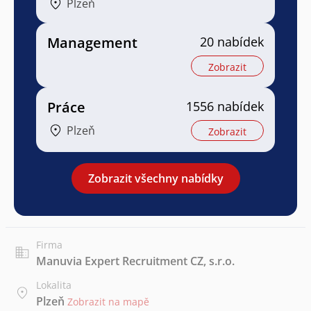
Plzeň
Management
20 nabídek
Zobrazit
Práce
1556 nabídek
Plzeň
Zobrazit
Zobrazit všechny nabídky
Firma
Manuvia Expert Recruitment CZ, s.r.o.
Lokalita
Plzeň
Zobrazit na mapě