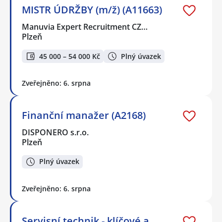
MISTR ÚDRŽBY (m/ž) (A11663)
Manuvia Expert Recruitment CZ…
Plzeň
45 000 – 54 000 Kč
Plný úvazek
Zveřejněno: 6. srpna
Finanční manažer (A2168)
DISPONERO s.r.o.
Plzeň
Plný úvazek
Zveřejněno: 6. srpna
Servisní technik - klíčové a