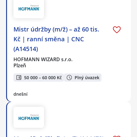
Mistr údržby (m/ž) – až 60 tis.
Kč | ranní směna | CNC
(A14514)
HOFMANN WIZARD s.r.o.
Plzeň
50 000 – 60 000 Kč
Plný úvazek
dnešní