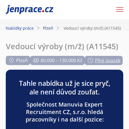
JenPráce.cz
Nabídky práce
Plzeň
Vedoucí výroby (m/ž) (A11545)
Vedoucí výroby (m/ž) (A11545)
Plzeň
80.000 – 130.000 Kč
Plný úvazek
Tahle nabídka už je sice pryč,
ale není důvod zoufat.
Společnost Manuvia Expert
Recruitment CZ, s.r.o. hledá
pracovníky i na další pozice: