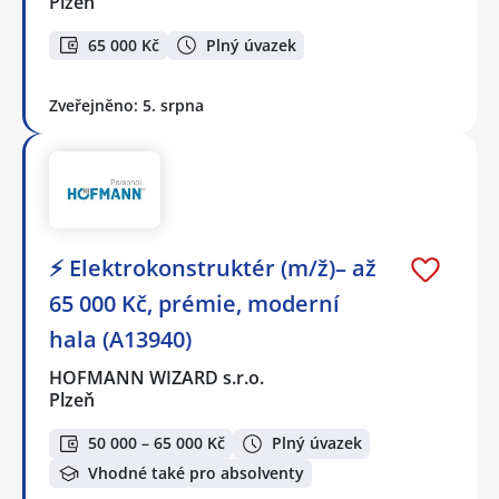
Plzeň
65 000 Kč
Plný úvazek
Zveřejněno: 5. srpna
⚡ Elektrokonstruktér (m/ž)– až
65 000 Kč, prémie, moderní
hala (A13940)
HOFMANN WIZARD s.r.o.
Plzeň
50 000 – 65 000 Kč
Plný úvazek
Vhodné také pro absolventy