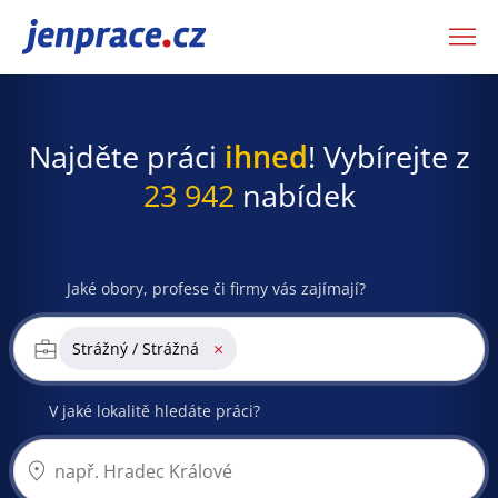
JenPráce.cz
Najděte práci
ihned
! Vybírejte z
23 942
nabídek
Jaké obory, profese či firmy vás zajímají?
×
Strážný / Strážná
V jaké lokalitě hledáte práci?