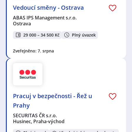
ČR s.r.o.
,
VKUS-BUSTAN s.r.o.
,
ORLEN Ochrona Sp. z o.
o., organizační složka v České republice
,
2MM s.r.o.
,
Vedoucí směny - Ostrava
RAMBROK, s.r.o.
,
People for You Company s.r.o.
,
ABAS IPS Management s.r.o.
OLMAN SERVICE s.r.o.
,
TextilEco a.s.
,
Velvyslanectví
Ostrava
Spojených států amerických
,
KBS Security s.r.o.
,
PRIMM bezpečnostní služba s.r.o.
,
THERMA FM, s.r.o.
,
29 000 – 34 500 Kč
Plný úvazek
L O M N Á spol. s r. o.
,
LEGIE GUARD service s.r.o.
,
DIESELSERVIS Kroměříž s.r.o.
,
OP Security s.r.o.
,
BLESK
Servis s.r.o.
,
SAIZRO s.r.o.
,
PSecurity s.r.o.
,
Accenture
Zveřejněno: 7. srpna
Services, s.r.o.
,
OKO 69, s.r.o.
,
Iron Shield Patrol s. r. o.
,
M&M Object Security s.r.o.
,
Vězeňská služba České
republiky
,
Alfa security service s.r.o.
,
VAFO Production
s.r.o.
,
"SCHWARZ s.r.o."
,
NOKIKA s.r.o.
,
DISCRET TS
s.r.o.
,
Mendelova univerzita v Brně
,
Hlídací a úklidová
agentura s.r.o.
,
BEDEA spol. s r.o.
,
Mgr. Petr Schäfer
,
CISCO SYSTEMS (Czech Republic) s.r.o.
,
Deutsche
Börse Prague Branch
,
Střední odborné učiliště
Pracuj v bezpečnosti - Řež u
elektrotechnické, Plzeň, Vejprnická 56
,
NN
Prahy
Management Services, s.r.o.
,
Zdeněk Korbel
,
M&M
Security Ensure s.r.o.
SECURITAS ČR s.r.o.
Husinec, Praha-východ
Seznam profesí v zobrazených inzerátech:
Administrativní pracovník / pracovnice
,
Recepční
,