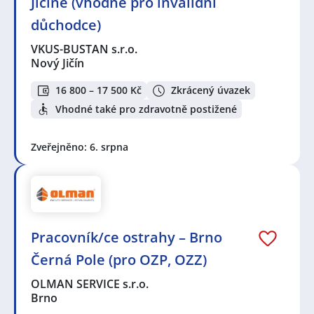
Jičíně (vhodné pro invalidní
důchodce)
VKUS-BUSTAN s.r.o.
Nový Jičín
16 800 – 17 500 Kč
Zkrácený úvazek
Vhodné také pro zdravotně postižené
Zveřejněno: 6. srpna
Pracovník/ce ostrahy – Brno
Černá Pole (pro OZP, OZZ)
OLMAN SERVICE s.r.o.
Brno