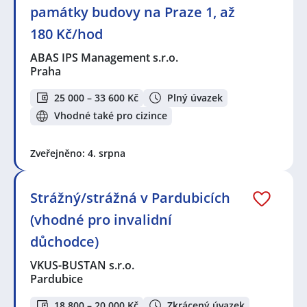
památky budovy na Praze 1, až
180 Kč/hod
ABAS IPS Management s.r.o.
Praha
25 000 – 33 600 Kč
Plný úvazek
Vhodné také pro cizince
Zveřejněno: 4. srpna
Strážný/strážná v Pardubicích
(vhodné pro invalidní
důchodce)
VKUS-BUSTAN s.r.o.
Pardubice
18 800 – 20 000 Kč
Zkrácený úvazek