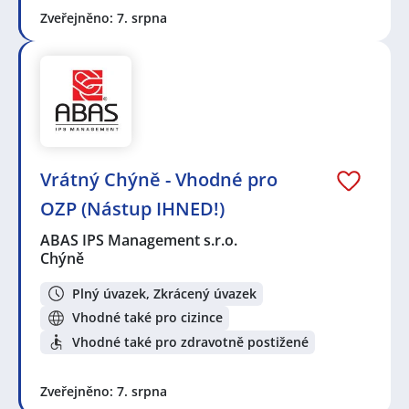
Praha
,
Lysá nad Labem
,
Nové Město, Praha
,
Tachov
Zveřejněno: 7. srpna
Vrátný Chýně - Vhodné pro
OZP (Nástup IHNED!)
ABAS IPS Management s.r.o.
Chýně
Plný úvazek, Zkrácený úvazek
Vhodné také pro cizince
Vhodné také pro zdravotně postižené
Zveřejněno: 7. srpna