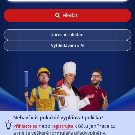
Hledat
Upřesnit hledání
Vyhledávání s AI
Nebaví vás pokaždé vyplňovat políčka?
nebo
k účtu
JenPráce.cz
Přihlaste se
registrujte
a mějte veškeré
formuláře předvyplněny.