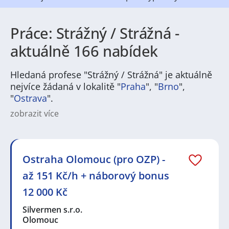
Práce: Strážný / Strážná -
aktuálně 166 nabídek
Hledaná profese "Strážný / Strážná" je aktuálně
nejvíce žádaná v lokalitě "
Praha
", "
Brno
",
"
Ostrava
".
zobrazit více
Na
JenPráce.cz
naleznete širokou nabídku pravidelně
aktualizovaných a doplňovaných inzerátů
práce
i
brigády
. Najdete zde široké množství různých oborů
a profesí, o které mají firmy aktuálně největší zájem a
Ostraha Olomouc (pro OZP) -
je pro ně velmi podstatné obsadit pracovní pozici v co
až 151 Kč/h + náborový bonus
nejkratším možném termínu. Mezi takové profese
patří nyní nejvíce
kuchař / kuchařka
,
řidič / řidička
,
12 000 Kč
dělník / dělnice
,
dělník / dělnice
nebo máte zájem o
profesi
prodavač / prodavačka
? Mezi nejvíce
Silvermen s.r.o.
požadované obory patří
Průmyslová a chemická
Olomouc
výroba
,
Ubytování a cestovní ruch
,
Doprava, logistika