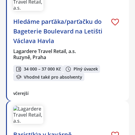
Hledáme parťáka/parťačku do
Bageterie Boulevard na Letišti
Václava Havla
Lagardere Travel Retail, a.s.
Ruzyně, Praha
34 000 – 37 000 Kč
Plný úvazek
Vhodné také pro absolventy
včerejší
Barist(k)a v kavárně