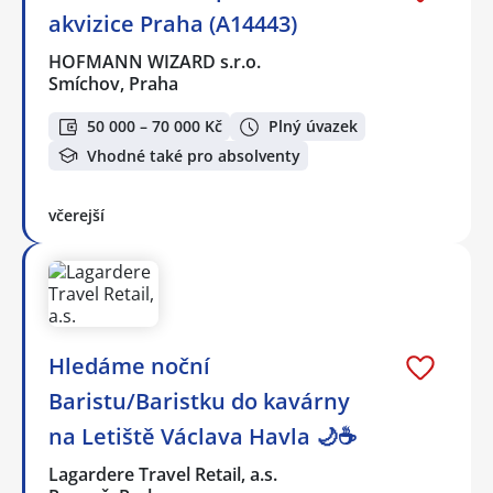
akvizice Praha (A14443)
HOFMANN WIZARD s.r.o.
Smíchov, Praha
50 000 – 70 000 Kč
Plný úvazek
Vhodné také pro absolventy
včerejší
Hledáme noční
Baristu/Baristku do kavárny
na Letiště Václava Havla 🌙☕
Lagardere Travel Retail, a.s.