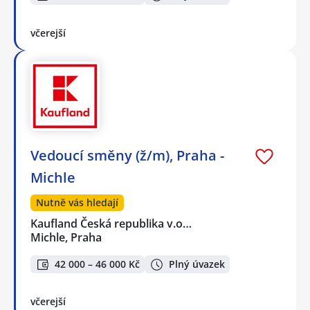
včerejší
Vedoucí směny (ž/m), Praha -
Michle
Nutně vás hledají
Kaufland Česká republika v.o…
Michle, Praha
42 000 – 46 000 Kč
Plný úvazek
včerejší