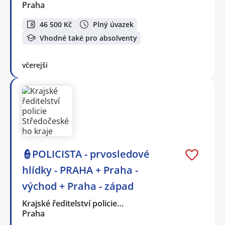
Praha
46 500 Kč
Plný úvazek
Vhodné také pro absolventy
včerejší
👮POLICISTA - prvosledové
hlídky - PRAHA + Praha -
východ + Praha - západ
Krajské ředitelství policie…
Praha