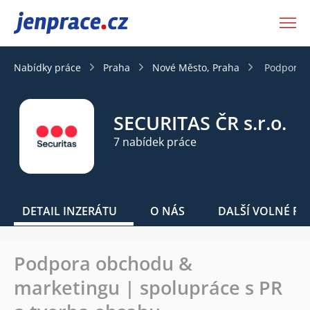
JenPráce.cz
Nabídky práce
Praha
Nové Město, Praha
Podpora o
SECURITAS ČR s.r.o.
7 nabídek práce
DETAIL INZERÁTU
O NÁS
DALŠÍ VOLNÉ PO
Podpora obchodu &
marketingu | spolupráce s PR