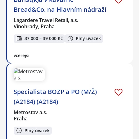
Bread&Co. na Hlavním nádraží
Lagardere Travel Retail, a.s.
Vinohrady, Praha
37 000 – 39 000 Kč
Plný úvazek
včerejší
Specialista BOZP a PO (M/Ž)
(A2184) (A2184)
Metrostav a.s.
Praha
Plný úvazek