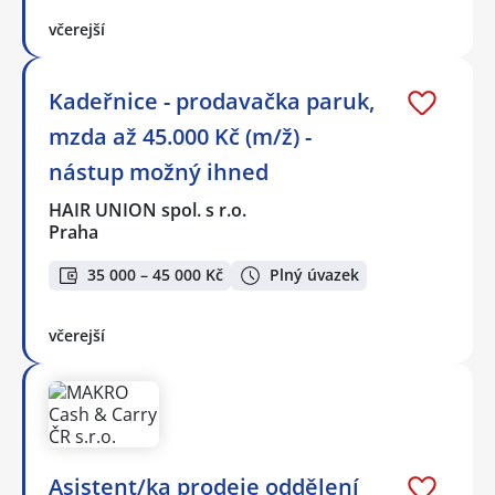
včerejší
Kadeřnice - prodavačka paruk,
mzda až 45.000 Kč (m/ž) -
nástup možný ihned
HAIR UNION spol. s r.o.
Praha
35 000 – 45 000 Kč
Plný úvazek
včerejší
Asistent/ka prodeje oddělení