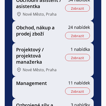
Obchodní asistent /
asistentka
Zobrazit
Nové Město, Praha
Obchod, nákup a
24 nabídek
prodej zboží
Zobrazit
Projektový /
1 nabídka
projektová
Zobrazit
manažerka
Nové Město, Praha
Management
11 nabídek
Zobrazit
Ozbrojené síly a
3 nabídky