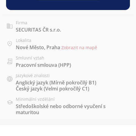
Firma
SECURITAS ČR s.r.o.
Lokalita
Nové Město, Praha
Zobrazit na mapě
Smluvní vztah
Pracovní smlouva (HPP)
Jazykové znalosti
Anglický jazyk
(Mírně pokročilý B1)
Český jazyk
(Velmi pokročilý C1)
Minimální vzdělání
Středoškolské nebo odborné vyučení s
maturitou