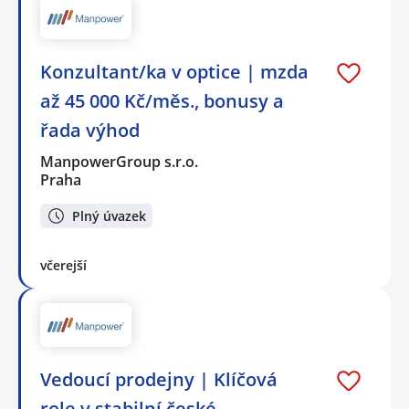
Konzultant/ka v optice | mzda
až 45 000 Kč/měs., bonusy a
řada výhod
ManpowerGroup s.r.o.
Praha
Plný úvazek
včerejší
Vedoucí prodejny | Klíčová
role v stabilní české