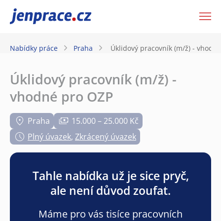
JenPráce.cz
Nabídky práce
Praha
Úklidový pracovník (m/ž) - vhodn
Úklidový pracovník (m/ž) -
vhodné pro OZP
Praha
15.000 – 25.000 Kč
Plný úvazek
,
Zkrácený úvazek
Tahle nabídka už je sice pryč,
ale není důvod zoufat.
Máme pro vás tisíce pracovních