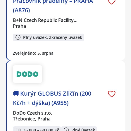
Pracovník prádelny – PRAHA
(A876)
B+N Czech Republic Facility…
Praha
Plný úvazek, Zkrácený úvazek
Zveřejněno: 5. srpna
🚚 Kurýr GLOBUS Zličín (200
Kč/h + dýška) (A955)
DoDo Czech s.r.o.
Třebonice, Praha
35 000 – 60 000 Kč
Plný úvazek