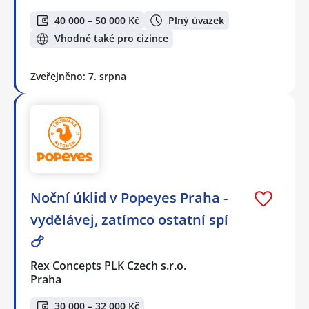
40 000 – 50 000 Kč
Plný úvazek
Vhodné také pro cizince
Zveřejněno: 7. srpna
Noční úklid v Popeyes Praha -
vydělávej, zatímco ostatní spí
🍗
Rex Concepts PLK Czech s.r.o.
Praha
30 000 – 32 000 Kč