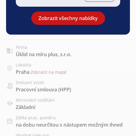
Zobrazit všechny nabídky
Firma
Úklid na míru plus, s.r.o.
Lokalita
Praha
Zobrazit na mapě
Smluvní vztah
Pracovní smlouva (HPP)
Minimální vzdělání
Základní
Délka prac. poměru
na dobu neurčitou s nástupem možným ihned
Vhodné také pro