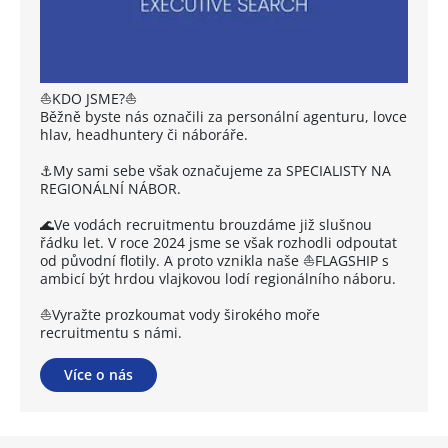
⛵KDO JSME?⛵
Běžně byste nás označili za personální agenturu, lovce
hlav, headhuntery či náboráře.
⚓My sami sebe však označujeme za SPECIALISTY NA
REGIONÁLNÍ NÁBOR.
🌊Ve vodách recruitmentu brouzdáme již slušnou
řádku let. V roce 2024 jsme se však rozhodli odpoutat
od původní flotily. A proto vznikla naše ⛵FLAGSHIP s
ambicí být hrdou vlajkovou lodí regionálního náboru.
⛵Vyražte prozkoumat vody širokého moře
recruitmentu s námi.
Více o nás