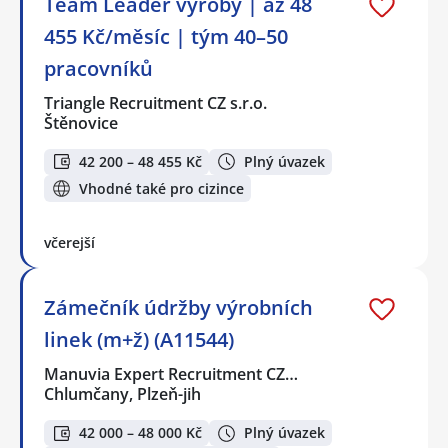
Team Leader výroby | až 48
455 Kč/měsíc | tým 40–50
pracovníků
Triangle Recruitment CZ s.r.o.
Štěnovice
42 200 – 48 455 Kč
Plný úvazek
Vhodné také pro cizince
včerejší
Zámečník údržby výrobních
linek (m+ž) (A11544)
Manuvia Expert Recruitment CZ…
Chlumčany, Plzeň-jih
42 000 – 48 000 Kč
Plný úvazek