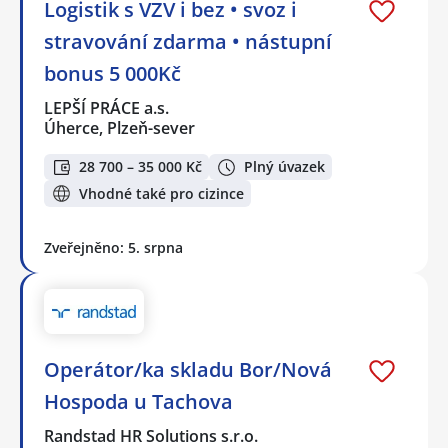
Logistik s VZV i bez • svoz i
stravování zdarma • nástupní
bonus 5 000Kč
LEPŠÍ PRÁCE a.s.
Úherce, Plzeň-sever
28 700 – 35 000 Kč
Plný úvazek
Vhodné také pro cizince
Zveřejněno: 5. srpna
Operátor/ka skladu Bor/Nová
Hospoda u Tachova
Randstad HR Solutions s.r.o.