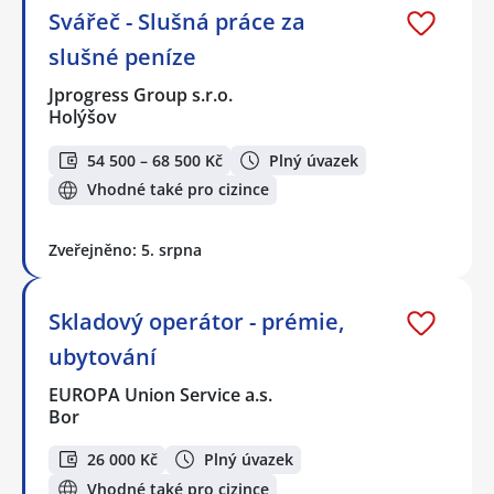
Svářeč - Slušná práce za
slušné peníze
Jprogress Group s.r.o.
Holýšov
54 500 – 68 500 Kč
Plný úvazek
Vhodné také pro cizince
Zveřejněno: 5. srpna
Skladový operátor - prémie,
ubytování
EUROPA Union Service a.s.
Bor
26 000 Kč
Plný úvazek
Vhodné také pro cizince