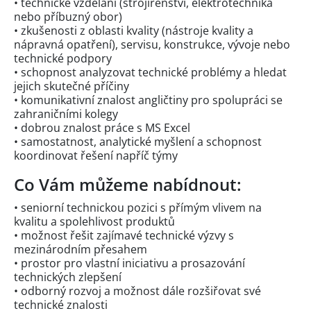
• technické vzdělání (strojírenství, elektrotechnika
nebo příbuzný obor)
• zkušenosti z oblasti kvality (nástroje kvality a
nápravná opatření), servisu, konstrukce, vývoje nebo
technické podpory
• schopnost analyzovat technické problémy a hledat
jejich skutečné příčiny
• komunikativní znalost angličtiny pro spolupráci se
zahraničními kolegy
• dobrou znalost práce s MS Excel
• samostatnost, analytické myšlení a schopnost
koordinovat řešení napříč týmy
Co Vám můžeme nabídnout:
• seniorní technickou pozici s přímým vlivem na
kvalitu a spolehlivost produktů
• možnost řešit zajímavé technické výzvy s
mezinárodním přesahem
• prostor pro vlastní iniciativu a prosazování
technických zlepšení
• odborný rozvoj a možnost dále rozšiřovat své
technické znalosti