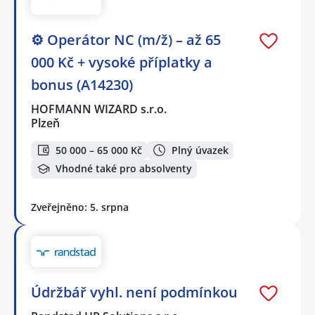
⚙️ Operátor NC (m/ž) – až 65
000 Kč + vysoké příplatky a
bonus (A14230)
HOFMANN WIZARD s.r.o.
Plzeň
50 000 – 65 000 Kč
Plný úvazek
Vhodné také pro absolventy
Zveřejněno: 5. srpna
Údržbář vyhl. není podmínkou