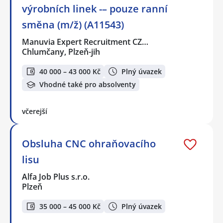
výrobních linek -– pouze ranní
směna (m/ž) (A11543)
Manuvia Expert Recruitment CZ…
Chlumčany, Plzeň-jih
40 000 – 43 000 Kč
Plný úvazek
Vhodné také pro absolventy
včerejší
Obsluha CNC ohraňovacího
lisu
Alfa Job Plus s.r.o.
Plzeň
35 000 – 45 000 Kč
Plný úvazek