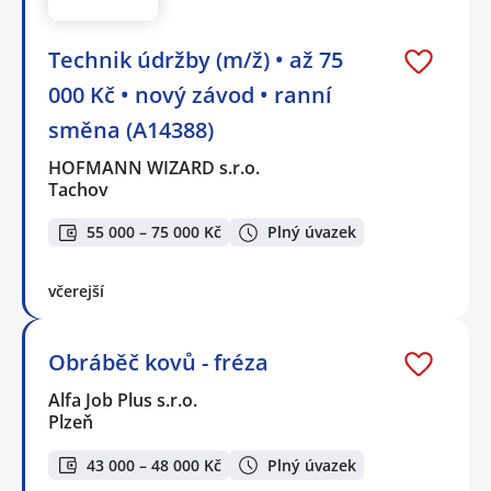
Technik údržby (m/ž) • až 75
000 Kč • nový závod • ranní
směna (A14388)
HOFMANN WIZARD s.r.o.
Tachov
55 000 – 75 000 Kč
Plný úvazek
včerejší
Obráběč kovů - fréza
Alfa Job Plus s.r.o.
Plzeň
43 000 – 48 000 Kč
Plný úvazek