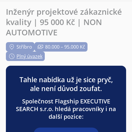
Inženýr projektové zákaznické
kvality | 95 000 Kč | NON
AUTOMOTIVE
Stříbro
80.000 – 95.000 Kč
Plný úvazek
Tahle nabídka už je sice pryč,
ale není důvod zoufat.
Společnost Flagship EXECUTIVE
SEARCH s.r.o. hledá pracovníky i na
další pozice: