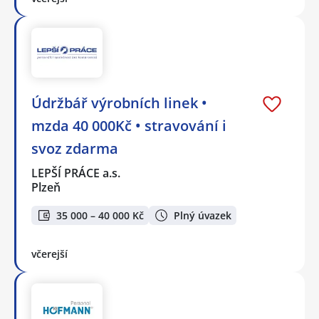
Údržbář výrobních linek •
mzda 40 000Kč • stravování i
svoz zdarma
LEPŠÍ PRÁCE a.s.
Plzeň
35 000 – 40 000 Kč
Plný úvazek
včerejší