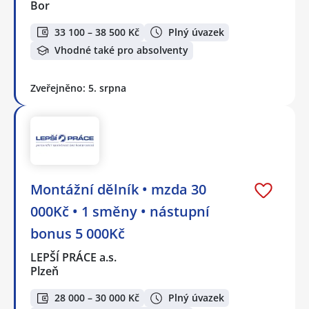
Bor
33 100 – 38 500 Kč
Plný úvazek
Vhodné také pro absolventy
Zveřejněno: 5. srpna
Montážní dělník • mzda 30
000Kč • 1 směny • nástupní
bonus 5 000Kč
LEPŠÍ PRÁCE a.s.
Plzeň
28 000 – 30 000 Kč
Plný úvazek