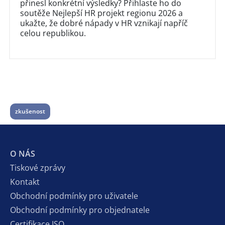
přinesl konkrétní výsledky? Přihlaste ho do
soutěže Nejlepší HR projekt regionu 2026 a
ukažte, že dobré nápady v HR vznikají napříč
celou republikou.
zkušenost
O NÁS
Tiskové zprávy
Kontakt
Obchodní podmínky pro uživatele
Obchodní podmínky pro objednatele
Certifikace ISO