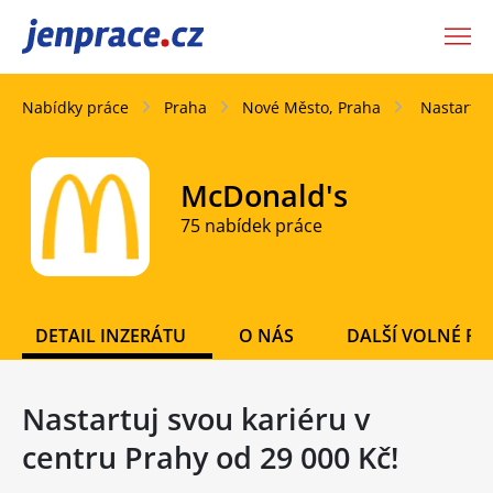
JenPráce.cz
Nabídky práce
Praha
Nové Město, Praha
Nastartuj
McDonald's
75 nabídek práce
DETAIL INZERÁTU
O NÁS
DALŠÍ VOLNÉ PO
Nastartuj svou kariéru v
centru Prahy od 29 000 Kč!