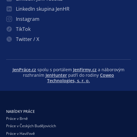
LinkedIn skupina JenHR
Instagram
TikTok
Twitter / X
JenPráce.cz
spolu s portálem
JenFirmy.cz
a náborovým
rozhraním
JenHunter
patří do rodiny
Coweo
Technologies, s. r. o.
NABÍDKY PRÁCE
Práce v Brně
Práce v Českých Budějovicích
Práce v Havířově