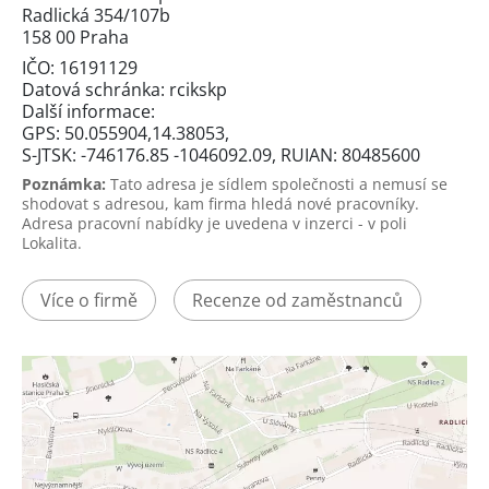
Radlická 354/107b
158 00 Praha
IČO: 16191129
Datová schránka: rcikskp
Další informace:
GPS: 50.055904,14.38053,
S-JTSK: -746176.85 -1046092.09, RUIAN: 80485600
Poznámka:
Tato adresa je sídlem společnosti a nemusí se
shodovat s adresou, kam firma hledá nové pracovníky.
Adresa pracovní nabídky je uvedena v inzerci - v poli
Lokalita.
Více o firmě
Recenze od zaměstnanců