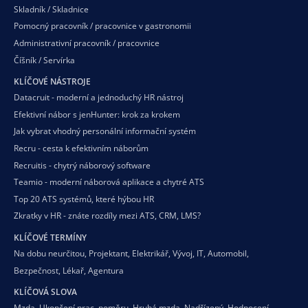
Skladník / Skladnice
Pomocný pracovník / pracovnice v gastronomii
Administrativní pracovník / pracovnice
Číšník / Servírka
KLÍČOVÉ NÁSTROJE
Datacruit - moderní a jednoduchý HR nástroj
Efektivní nábor s jenHunter: krok za krokem
Jak vybrat vhodný personální informační systém
Recru - cesta k efektivním náborům
Recruitis - chytrý náborový software
Teamio - moderní náborová aplikace a chytré ATS
Top 20 ATS systémů, které hýbou HR
Zkratky v HR - znáte rozdíly mezi ATS, CRM, LMS?
KLÍČOVÉ TERMÍNY
Na dobu neurčitou
,
Projektant
,
Elektrikář
,
Vývoj
,
IT
,
Automobil
,
Bezpečnost
,
Lékař
,
Agentura
KLÍČOVÁ SLOVA
Mzda
,
Ukončení prac. poměru
,
Hrubá mzda
,
Nadřízený
,
Hodnocení
,