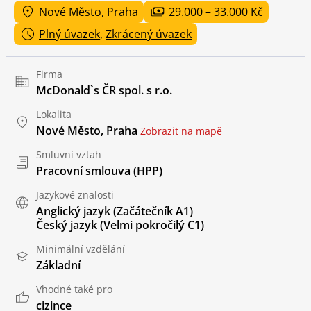
Nové Město, Praha
29.000 – 33.000 Kč
Plný úvazek
,
Zkrácený úvazek
Firma
McDonald`s ČR spol. s r.o.
Lokalita
Nové Město, Praha
Zobrazit na mapě
Smluvní vztah
Pracovní smlouva (HPP)
Jazykové znalosti
Anglický jazyk
(Začátečník A1)
Český jazyk
(Velmi pokročilý C1)
Minimální vzdělání
Základní
Vhodné také pro
cizince