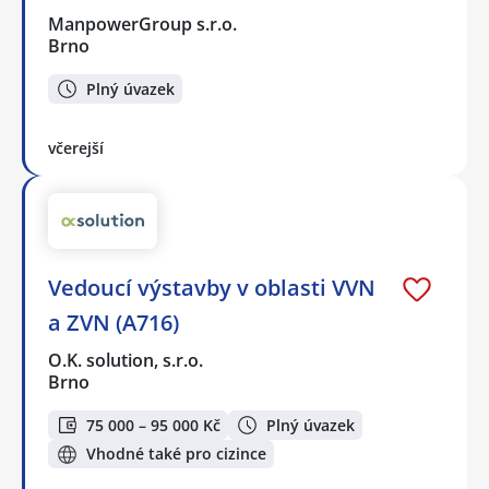
ManpowerGroup s.r.o.
Brno
Plný úvazek
včerejší
Vedoucí výstavby v oblasti VVN
a ZVN (A716)
O.K. solution, s.r.o.
Brno
75 000 – 95 000 Kč
Plný úvazek
Vhodné také pro cizince