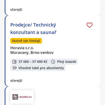
včerejší
Prodejce/ Technický
konzultant a saunař
Nutně vás hledají
Horavia s.r.o.
Moravany, Brno-venkov
37 000 – 57 000 Kč
Plný úvazek
Vhodné také pro absolventy
včerejší