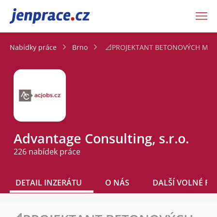
JenPráce.cz
Nabídky práce
Brno
📐PROJEKTANT BETONOVÝCH MOSTŮ
Advantage Consulting, s.r.o.
226 nabídek práce
DETAIL INZERÁTU
O NÁS
DALŠÍ VOLNÉ PO