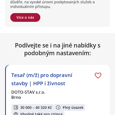
důvěře, na vysoké úrovni poskytovaných služeb a
individuálním přístupu.
Více o nás
Podívejte se i na jiné nabídky s
podobným nastavením:
Tesař (m/ž) pro dopravní
stavby | HPP i živnost
DOTO-STAV s.r.o.
Brno
30 000 – 40 320 Kč
Plný úvazek
Vhodné také pro cizince