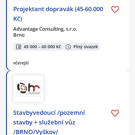
Projektant dopravák (45-60.000
Kč)
Advantage Consulting, s.r.o.
Brno
45 000 – 60 000 Kč
Plný úvazek
včerejší
Stavbyvedoucí /pozemní
stavby + služební vůz
/BRNO/Vyškov/