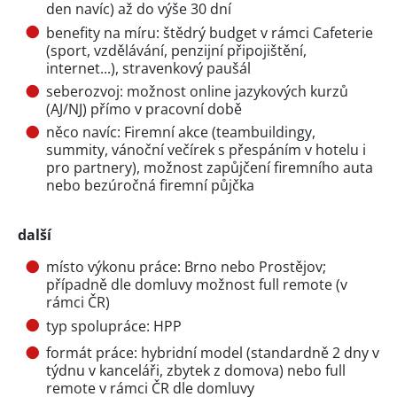
den navíc) až do výše 30 dní
benefity na míru: štědrý budget v rámci Cafeterie
(sport, vzdělávání, penzijní připojištění,
internet...), stravenkový paušál
seberozvoj: možnost online jazykových kurzů
(AJ/NJ) přímo v pracovní době
něco navíc: Firemní akce (teambuildingy,
summity, vánoční večírek s přespáním v hotelu i
pro partnery), možnost zapůjčení firemního auta
nebo bezúročná firemní půjčka
další
místo výkonu práce: Brno nebo Prostějov;
případně dle domluvy možnost full remote (v
rámci ČR)
typ spolupráce: HPP
formát práce: hybridní model (standardně 2 dny v
týdnu v kanceláři, zbytek z domova) nebo full
remote v rámci ČR dle domluvy