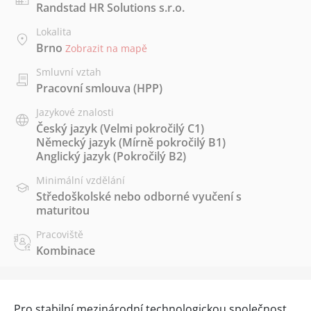
Randstad HR Solutions s.r.o.
Lokalita
Brno
Zobrazit na mapě
Smluvní vztah
Pracovní smlouva (HPP)
Jazykové znalosti
Český jazyk
(Velmi pokročilý C1)
Německý jazyk
(Mírně pokročilý B1)
Anglický jazyk
(Pokročilý B2)
Minimální vzdělání
Středoškolské nebo odborné vyučení s
maturitou
Pracoviště
Kombinace
Pro stabilní mezinárodní technologickou společnost,