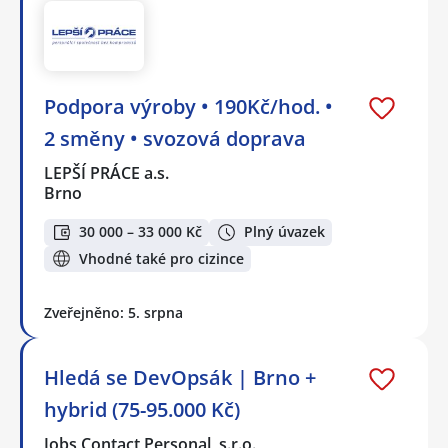
Podpora výroby • 190Kč/hod. •
2 směny • svozová doprava
LEPŠÍ PRÁCE a.s.
Brno
30 000 – 33 000 Kč
Plný úvazek
Vhodné také pro cizince
Zveřejněno: 5. srpna
Hledá se DevOpsák | Brno +
hybrid (75-95.000 Kč)
Jobs Contact Personal, s.r.o.