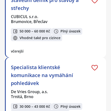
Stavební dělník pro stavby a
střechy
CUBICUL s.r.o.
Brumovice, Břeclav
50 000 – 60 000 Kč
Plný úvazek
Vhodné také pro cizince
včerejší
Specialista klientské
komunikace na vymáhání
pohledávek
De Vries Group, a.s.
Trnitá, Brno
30 000 – 43 000 Kč
Plný úvazek