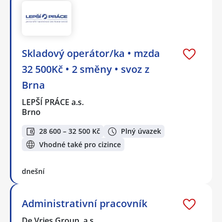
Skladový operátor/ka • mzda
32 500Kč • 2 směny • svoz z
Brna
LEPŠÍ PRÁCE a.s.
Brno
28 600 – 32 500 Kč
Plný úvazek
Vhodné také pro cizince
dnešní
Administrativní pracovník
De Vries Group, a.s.