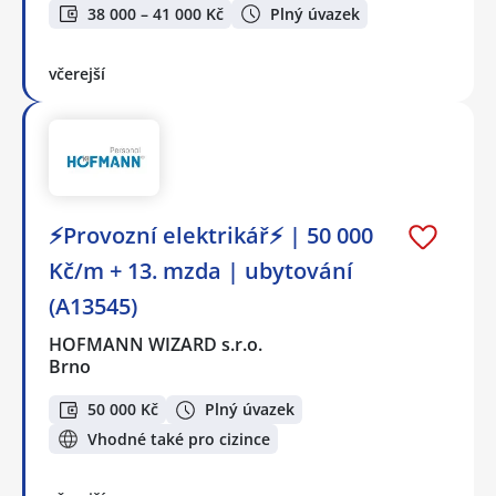
38 000 – 41 000 Kč
Plný úvazek
včerejší
⚡Provozní elektrikář⚡ | 50 000
Kč/m + 13. mzda | ubytování
(A13545)
HOFMANN WIZARD s.r.o.
Brno
50 000 Kč
Plný úvazek
Vhodné také pro cizince