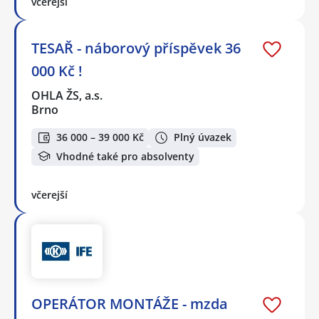
včerejší
TESAŘ - náborový příspěvek 36
000 Kč !
OHLA ŽS, a.s.
Brno
36 000 – 39 000 Kč
Plný úvazek
Vhodné také pro absolventy
včerejší
OPERÁTOR MONTÁŽE - mzda