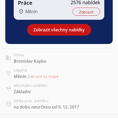
Práce
2576 nabídek
Měnín
Zobrazit
Zobrazit všechny nabídky
Firma
Bronislav Kapko
Lokalita
Měnín
Zobrazit na mapě
Minimální vzdělání
Základní
Délka prac. poměru
na dobu neurčitou od 9. 12. 2017