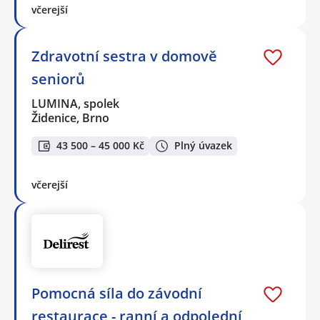
včerejší
Zdravotní sestra v domově
seniorů
LUMINA, spolek
Židenice, Brno
43 500 – 45 000 Kč
Plný úvazek
včerejší
Pomocná síla do závodní
restaurace - ranní a odpolední