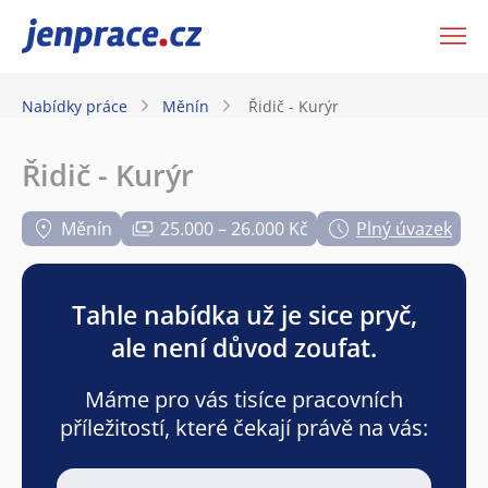
JenPráce.cz
Nabídky práce
Měnín
Řidič - Kurýr
Řidič - Kurýr
Měnín
25.000 – 26.000 Kč
Plný úvazek
Tahle nabídka už je sice pryč,
ale není důvod zoufat.
Máme pro vás tisíce pracovních
příležitostí, které čekají právě na vás: