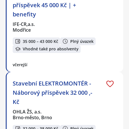
příspěvek 45 000 Kč | +
benefity
IFE-CR,a.s.
Modřice
35 000 – 43 000 Kč
Plný úvazek
Vhodné také pro absolventy
včerejší
Stavební ELEKTROMONTÉR -
Náborový příspěvek 32 000 ,-
Kč
OHLA ŽS, a.s.
Brno-město, Brno
32 000 – 38 000 Kč
Plný úvazek