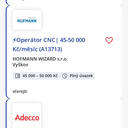
⚡Operátor CNC| 45-50 000
Kč/měsíc (A13713)
HOFMANN WIZARD s.r.o.
Vyškov
45 000 – 50 000 Kč
Plný úvazek
včerejší