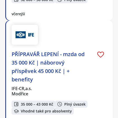
včerejší
PŘÍPRAVÁŘ LEPENÍ - mzda od
35 000 Kč | náborový
příspěvek 45 000 Kč | +
benefity
IFE-CR,a.s.
Modřice
35 000 – 43 000 Kč
Plný úvazek
Vhodné také pro absolventy