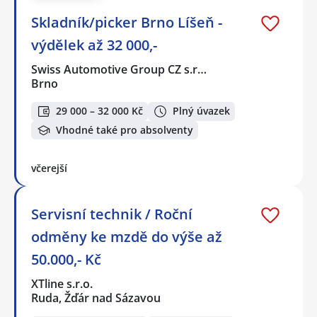
Skladník/picker Brno Líšeň -
výdělek až 32 000,-
Swiss Automotive Group CZ s.r…
Brno
29 000 – 32 000 Kč
Plný úvazek
Vhodné také pro absolventy
včerejší
Servisní technik / Roční
odměny ke mzdě do výše až
50.000,- Kč
XTline s.r.o.
Ruda, Žďár nad Sázavou