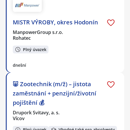
MISTR VÝROBY, okres Hodonín
ManpowerGroup s.r.o.
Rohatec
Plný úvazek
dnešní
🐷 Zootechnik (m/ž) – jistota
zaměstnání + penzijní/životní
pojištění 💰
Drupork Svitavy, a. s.
Vícov
Plný úvazek
Vhodné také pro absolventy