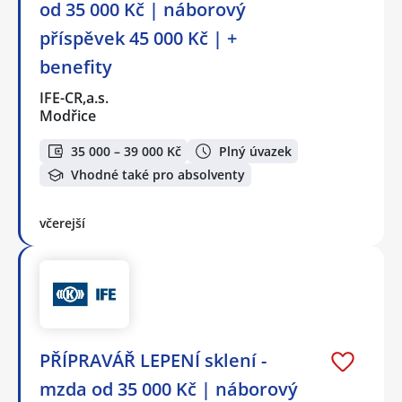
od 35 000 Kč | náborový
příspěvek 45 000 Kč | +
benefity
IFE-CR,a.s.
Modřice
35 000 – 39 000 Kč
Plný úvazek
Vhodné také pro absolventy
včerejší
PŘÍPRAVÁŘ LEPENÍ sklení -
mzda od 35 000 Kč | náborový