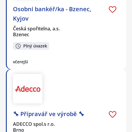
Osobní bankéř/ka - Bzenec,
Kyjov
Česká spořitelna, a.s.
Bzenec
Plný úvazek
včerejší
🔧 Přípravář ve výrobě 🔧
ADECCO spol.s r.o.
Brno