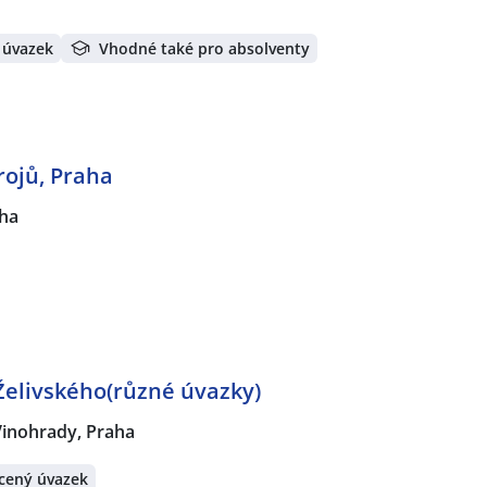
 úvazek
Vhodné také pro absolventy
rojů, Praha
ha
Želivského(různé úvazky)
Vinohrady, Praha
cený úvazek