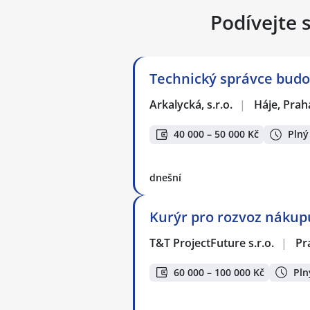
Podívejte 
Technický správce bud
Arkalycká, s.r.o.
|
Háje, Prah
40 000 – 50 000 Kč
Plný
dnešní
Kurýr pro rozvoz nákupů
T&T ProjectFuture s.r.o.
|
Pr
60 000 – 100 000 Kč
Pln