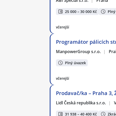
ABI Special s.r.o.
|
Praha
25 000 – 30 000 Kč
Plný
včerejší
Programátor pálicích st
ManpowerGroup s.r.o.
|
Pra
Plný úvazek
včerejší
Prodavač/ka – Praha 3, 
Lidl Česká republika s.r.o.
|
31 938 – 40 400 Kč
Zkrá