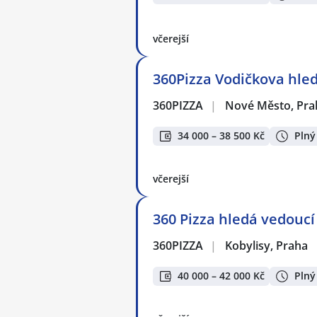
včerejší
360Pizza Vodičkova hled
360PIZZA
|
Nové Město, Pra
34 000 – 38 500 Kč
Plný
včerejší
360 Pizza hledá vedoucí
360PIZZA
|
Kobylisy, Praha
40 000 – 42 000 Kč
Plný