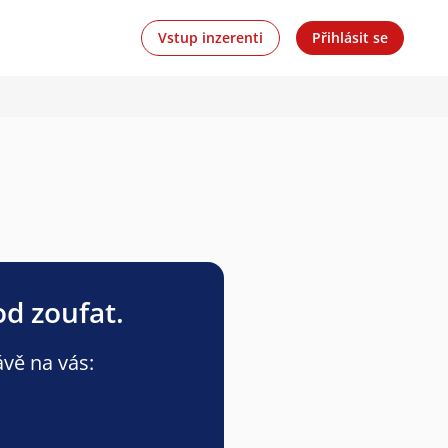
Vstup inzerenti
Přihlásit se
od zoufat.
ávě na vás: