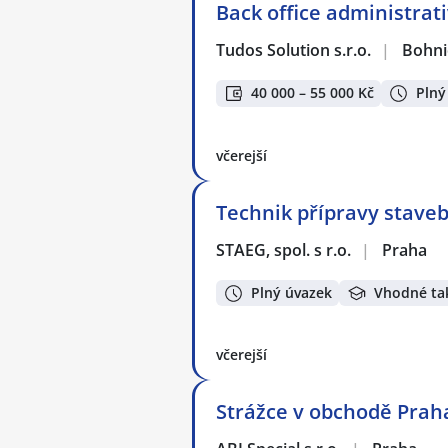
Back office administrat
Tudos Solution s.r.o.
|
Bohni
40 000 – 55 000 Kč
Plný
včerejší
Technik přípravy stave
STAEG, spol. s r.o.
|
Praha
Plný úvazek
Vhodné ta
včerejší
Strážce v obchodě Praha