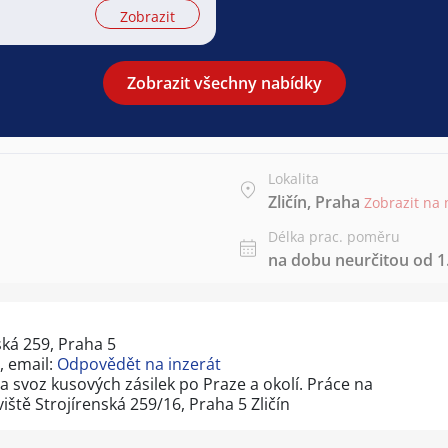
Zobrazit
Zobrazit všechny nabídky
Lokalita
Zličín, Praha
Zobrazit na
Délka prac. poměru
na dobu neurčitou od 1.
ská 259, Praha 5
, email:
Odpovědět na inzerát
 a svoz kusových zásilek po Praze a okolí. Práce na
ště Strojírenská 259/16, Praha 5 Zličín