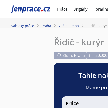
JenPráce.cz
Práce
Brigády
Poradn
Nabídky práce
Praha
Zličín, Praha
Řidič - kurýr
Řidič - kurýr
Zličín, Praha
20.000
Tahle nab
Máme pro v
Práce