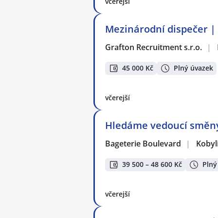
včerejší
Mezinárodní dispečer | 
Grafton Recruitment s.r.o.
|
45 000 Kč
Plný úvazek
včerejší
Hledáme vedoucí směny 
Bageterie Boulevard
|
Kobyl
39 500 – 48 600 Kč
Plný
včerejší