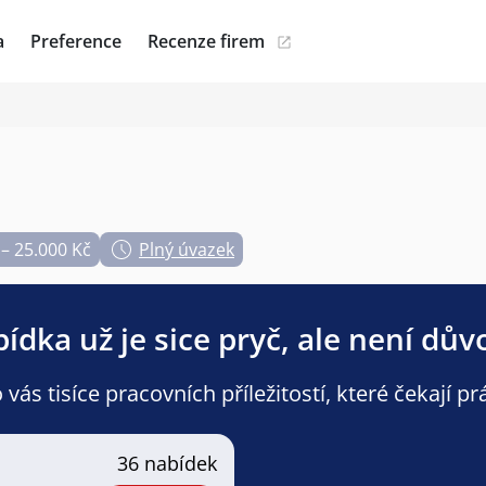
a
Preference
Recenze firem
 – 25.000 Kč
Plný úvazek
ídka už je sice pryč, ale není dův
ás tisíce pracovních příležitostí, které čekají pr
36 nabídek