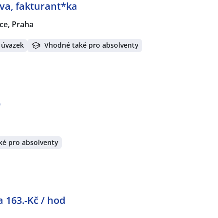
iva, fakturant*ka
ce, Praha
 úvazek
Vhodné také pro absolventy
b
ké pro absolventy
 163.-Kč / hod