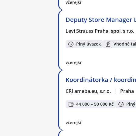
včerejší
Deputy Store Manager L
Levi Strauss Praha, spol. s r.o.
Plný úvazek
Vhodné ta
včerejší
Koordinátorka / koordiná
CRI ameba.eu, s.r.o.
|
Praha
44 000 – 50 000 Kč
Plný
včerejší