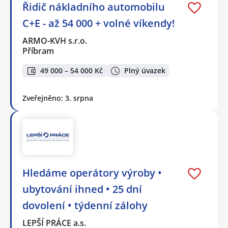
Řidič nákladního automobilu
C+E - až 54 000 + volné víkendy!
ARMO-KVH s.r.o.
Příbram
49 000 – 54 000 Kč
Plný úvazek
Zveřejněno: 3. srpna
Hledáme operátory výroby •
ubytování ihned • 25 dní
dovolení • týdenní zálohy
LEPŠÍ PRÁCE a.s.