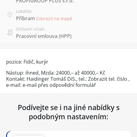
PROFIGROUP PLUS s.r.o.
Lokalita
Příbram
Zobrazit na mapě
Smluvní vztah
Pracovní smlouva (HPP)
pozice: řidič, kurýr
Nástup: ihned, Mzda: 24000,– až 40000,– Kč
Kontakt: Haidinger Tomáš DiS., tel.:
Zobrazit tel. číslo
,
e-mail: e-mail přes
odpovědní formulář
Podívejte se i na jiné nabídky s
podobným nastavením: