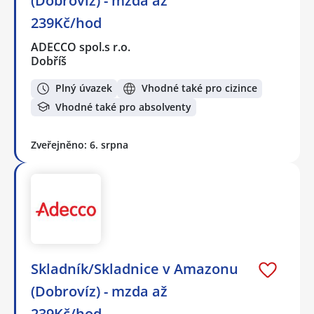
(Dobrovíz) - mzda až
239Kč/hod
ADECCO spol.s r.o.
Dobříš
Plný úvazek
Vhodné také pro cizince
Vhodné také pro absolventy
Zveřejněno: 6. srpna
Skladník/Skladnice v Amazonu
(Dobrovíz) - mzda až
239Kč/hod