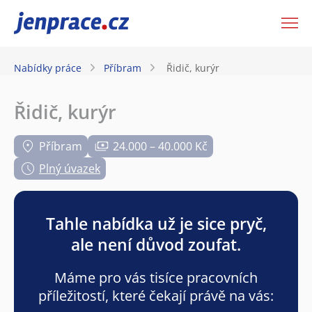
JenPráce.cz
Nabídky práce
Příbram
Řidič, kurýr
Řidič, kurýr
Příbram
24.000 – 40.000 Kč
Plný úvazek
Tahle nabídka už je sice pryč,
ale není důvod zoufat.
Máme pro vás tisíce pracovních
příležitostí, které čekají právě na vás: