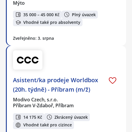
Mýto
35 000 – 45 000 Kč
Plný úvazek
Vhodné také pro absolventy
Zveřejněno: 3. srpna
Asistent/ka prodeje Worldbox
(20h. týdně) - Příbram (m/ž)
Modivo Czech, s.r.o.
Příbram V-Zdaboř, Příbram
14 175 Kč
Zkrácený úvazek
Vhodné také pro cizince