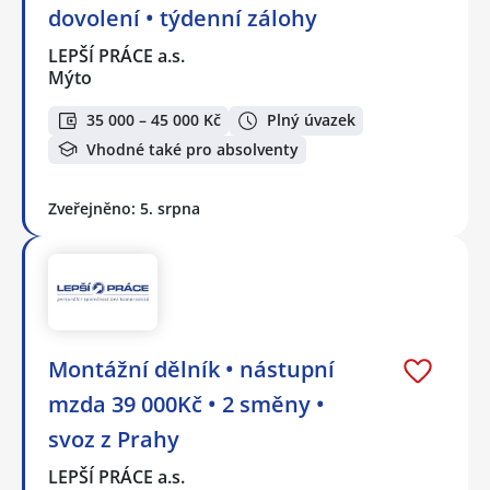
dovolení • týdenní zálohy
LEPŠÍ PRÁCE a.s.
Mýto
35 000 – 45 000 Kč
Plný úvazek
Vhodné také pro absolventy
Zveřejněno: 5. srpna
Montážní dělník • nástupní
mzda 39 000Kč • 2 směny •
svoz z Prahy
LEPŠÍ PRÁCE a.s.