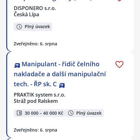
DISPONERO s.r.o.
Česká Lípa
Plný úvazek
Zveřejněno: 6. srpna
🛺 Manipulant - řidič čelního
nakladače a další manipulační
tech. - ŘP sk. C 🛺
PRAKTIK system s.r.o.
Stráž pod Ralskem
30 000 – 40 000 Kč
Plný úvazek
Zveřejněno: 6. srpna