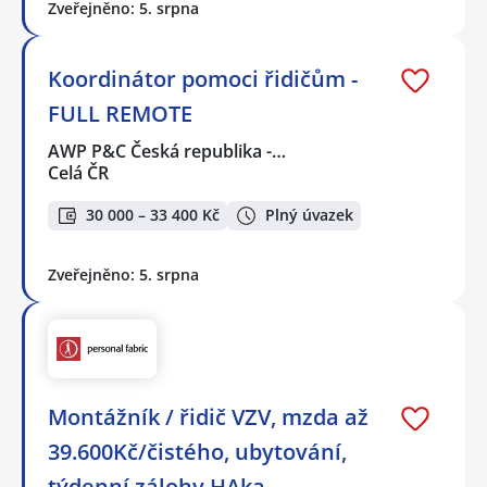
Zveřejněno: 5. srpna
Koordinátor pomoci řidičům -
FULL REMOTE
AWP P&C Česká republika -…
Celá ČR
30 000 – 33 400 Kč
Plný úvazek
Zveřejněno: 5. srpna
Montážník / řidič VZV, mzda až
39.600Kč/čistého, ubytování,
týdenní zálohy HAka