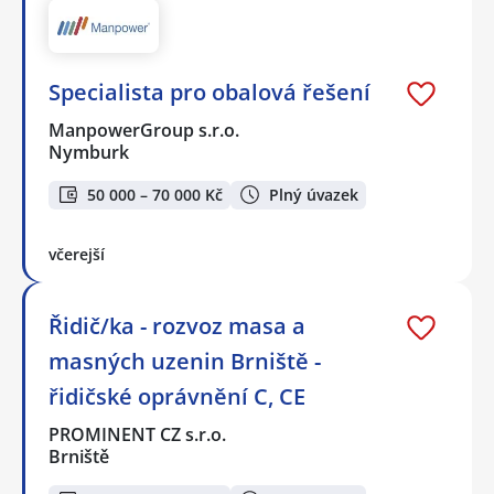
Specialista pro obalová řešení
ManpowerGroup s.r.o.
Nymburk
50 000 – 70 000 Kč
Plný úvazek
včerejší
Řidič/ka - rozvoz masa a
masných uzenin Brniště -
řidičské oprávnění C, CE
PROMINENT CZ s.r.o.
Brniště