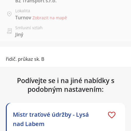
BZ Transport s.r.o.
Lokalita
Turnov
Zobrazit na mapě
Smluvní vztah
Jiný
řidič. průkaz sk. B
Podívejte se i na jiné nabídky s
podobným nastavením:
Mistr traťové údržby - Lysá
nad Labem