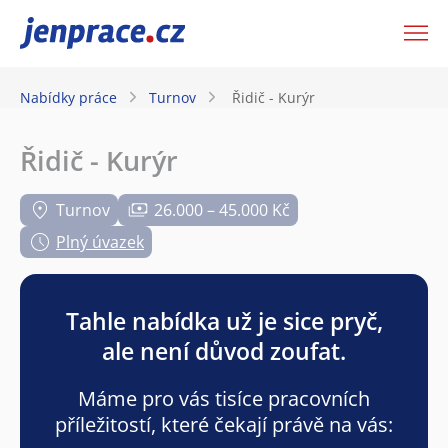
JenPráce.cz
Nabídky práce
Turnov
Řidič - Kurýr
Řidič - Kurýr
Turnov
26.000 – 45.000 Kč
Plný úvazek
Tahle nabídka už je sice pryč,
ale není důvod zoufat.
Máme pro vás tisíce pracovních
příležitostí, které čekají právě na vás: