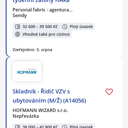
Personal fabric - agentura…
Semily
32 600 – 39 500 Kč
Plný úvazek
Vhodné také pro cizince
Zveřejněno: 5. srpna
Skladník - Řidič VZV s
ubytováním (M/Ž) (A14056)
HOFMANN WIZARD s.r.o.
Nepřevázka
38 000 – 42 800 Kč
Plný úvazek