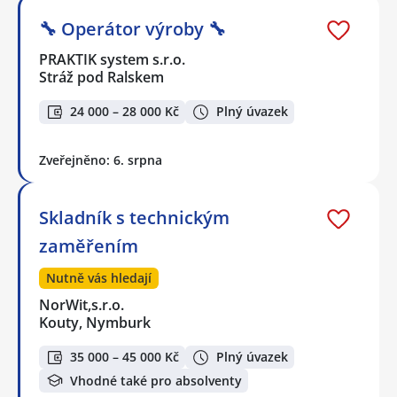
🔧 Operátor výroby 🔧
PRAKTIK system s.r.o.
Stráž pod Ralskem
24 000 – 28 000 Kč
Plný úvazek
Zveřejněno: 6. srpna
Skladník s technickým
zaměřením
Nutně vás hledají
NorWit,s.r.o.
Kouty, Nymburk
35 000 – 45 000 Kč
Plný úvazek
Vhodné také pro absolventy