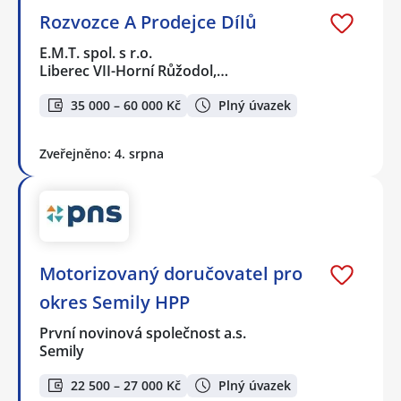
Rozvozce A Prodejce Dílů
E.M.T. spol. s r.o.
Liberec VII-Horní Růžodol,…
35 000 – 60 000 Kč
Plný úvazek
Zveřejněno: 4. srpna
Motorizovaný doručovatel pro
okres Semily HPP
První novinová společnost a.s.
Semily
22 500 – 27 000 Kč
Plný úvazek