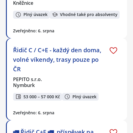
Kněžnice
Plný úvazek
Vhodné také pro absolventy
Zveřejněno: 6. srpna
Řidič C / C+E - každý den doma,
volné víkendy, trasy pouze po
ČR
PEPITO s.r.o.
Nymburk
53 000 – 57 000 Kč
Plný úvazek
Zveřejněno: 6. srpna
🚛 Řidič C+E 🚛, příspěvek na