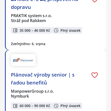
dopravu
PRAKTIK system s.r.o.
Stráž pod Ralskem
35 000 – 40 000 Kč
Plný úvazek
Zveřejněno: 6. srpna
Plánovač výroby senior | s
řadou benefitů
ManpowerGroup s.r.o.
Nymburk
60 000 – 90 000 Kč
Plný úvazek