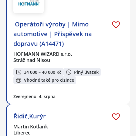
️ Operátoři výroby | Mimo
automotive | Příspěvek na
dopravu (A14471)
HOFMANN WIZARD s.r.o.
Stráž nad Nisou
34 000 – 40 000 Kč
Plný úvazek
Vhodné také pro cizince
Zveřejněno: 4. srpna
Řidič,Kurýr
Martin Kotlarik
Liberec