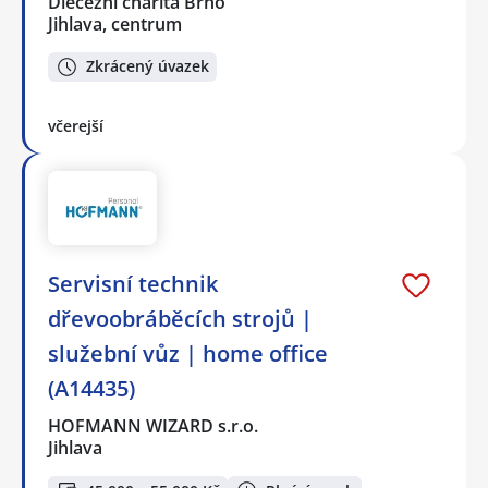
Diecézní charita Brno
Jihlava, centrum
Zkrácený úvazek
včerejší
️Servisní technik
dřevoobráběcích strojů |
služební vůz | home office
(A14435)
HOFMANN WIZARD s.r.o.
Jihlava