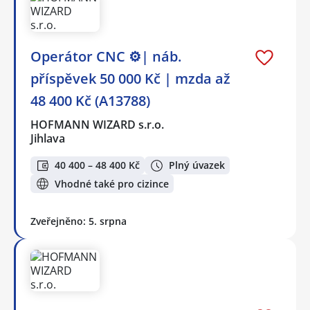
Operátor CNC ⚙️| náb.
příspěvek 50 000 Kč | mzda až
48 400 Kč (A13788)
HOFMANN WIZARD s.r.o.
Jihlava
40 400 – 48 400 Kč
Plný úvazek
Vhodné také pro cizince
Zveřejněno: 5. srpna