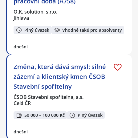
pracovní doba (A758)
O.K. solution, s.r.o.
Jihlava
Plný úvazek
Vhodné také pro absolventy
dnešní
Změna, která dává smysl: silné
zázemí a klientský kmen ČSOB
Stavební spořitelny
ČSOB Stavební spořitelna, a.s.
Celá ČR
50 000 – 100 000 Kč
Plný úvazek
dnešní