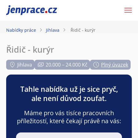
JenPráce.cz
Nabídky práce
Jihlava
Řidič - kurýr
Řidič - kurýr
Jihlava
20.000 – 24.000 Kč
Plný úvazek
Tahle nabídka už je sice pryč,
ale není důvod zoufat.
Máme pro vás tisíce pracovních
příležitostí, které čekají právě na vás: