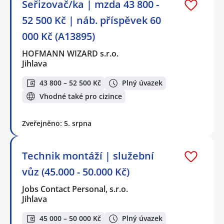
Seřizovač/ka | mzda 43 800 -
52 500 Kč | náb. příspěvek 60
000 Kč (A13895)
HOFMANN WIZARD s.r.o.
Jihlava
43 800 – 52 500 Kč
Plný úvazek
Vhodné také pro cizince
Zveřejněno: 5. srpna
Technik montáží | služební
vůz (45.000 - 50.000 Kč)
Jobs Contact Personal, s.r.o.
Jihlava
45 000 – 50 000 Kč
Plný úvazek