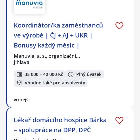
Koordinátor/ka zaměstnanců
ve výrobě | ČJ + AJ + UKR |
Bonusy každý měsíc |
Manuvia, a. s., organizační…
Jihlava
35 000 – 40 000 Kč
Plný úvazek
Vhodné také pro absolventy
včerejší
Lékař domácího hospice Bárka
– spolupráce na DPP, DPČ