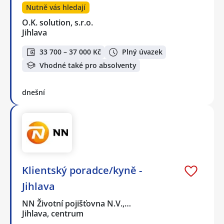
Nutně vás hledají
O.K. solution, s.r.o.
Jihlava
33 700 – 37 000 Kč
Plný úvazek
Vhodné také pro absolventy
dnešní
Klientský poradce/kyně -
Jihlava
NN Životní pojišťovna N.V.,…
Jihlava, centrum