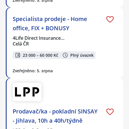
Zveřejněno: 5. srpna
Specialista prodeje - Home
office, FIX + BONUSY
4Life Direct Insurance…
Celá ČR
23 000 – 60 000 Kč
Plný úvazek
Zveřejněno: 5. srpna
Prodavač/ka - pokladní SINSAY
- Jihlava, 10h a 40h/týdně