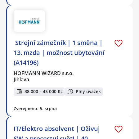
️ Strojní zámečník | 1 směna |
13. mzda | možnost ubytování
(A14196)
HOFMANN WIZARD s.r.o.
Jihlava
38 000 – 45 000 Kč
Plný úvazek
Zveřejněno: 5. srpna
IT/Elektro absolvent | Oživuj
SW a procestuj svět! | 40-