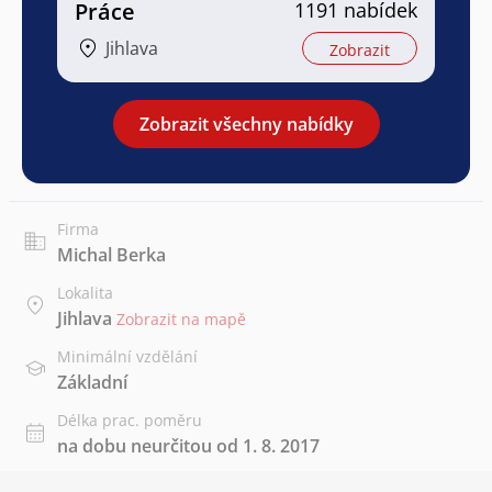
Práce
1191 nabídek
Jihlava
Zobrazit
Zobrazit všechny nabídky
Firma
Michal Berka
Lokalita
Jihlava
Zobrazit na mapě
Minimální vzdělání
Základní
Délka prac. poměru
na dobu neurčitou od 1. 8. 2017