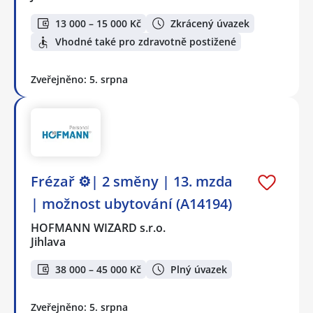
13 000 – 15 000 Kč
Zkrácený úvazek
Vhodné také pro zdravotně postižené
Zveřejněno: 5. srpna
Frézař ⚙️| 2 směny | 13. mzda
| možnost ubytování (A14194)
HOFMANN WIZARD s.r.o.
Jihlava
38 000 – 45 000 Kč
Plný úvazek
Zveřejněno: 5. srpna