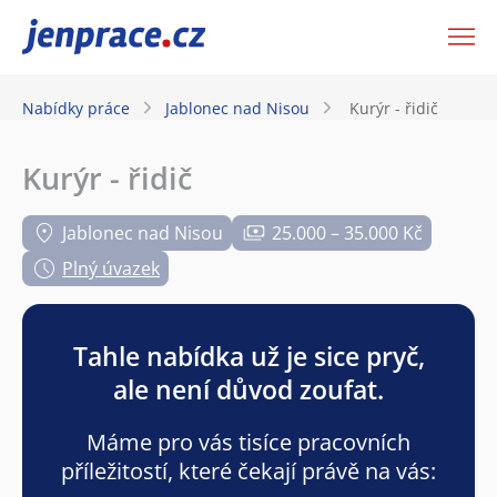
JenPráce.cz
Nabídky práce
Jablonec nad Nisou
Kurýr - řidič
Kurýr - řidič
Jablonec nad Nisou
25.000 – 35.000 Kč
Plný úvazek
Tahle nabídka už je sice pryč,
ale není důvod zoufat.
Máme pro vás tisíce pracovních
příležitostí, které čekají právě na vás: