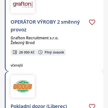
OPERÁTOR VÝROBY 2 směnný
provoz
Grafton Recruitment s.r.o.
Železný Brod
28 000 Kč
Plný úvazek
včerejší
Pokladní dozor (Liberec)