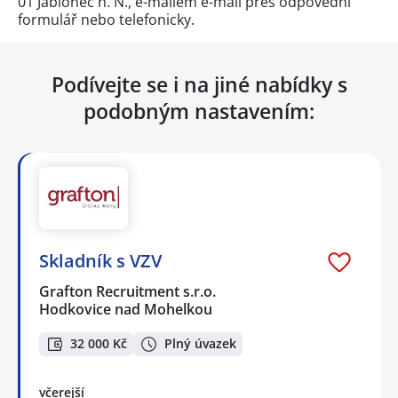
01 Jablonec n. N., e-mailem e-mail přes
odpovědní
formulář
nebo telefonicky.
Podívejte se i na jiné nabídky s
podobným nastavením:
Skladník s VZV
Grafton Recruitment s.r.o.
Hodkovice nad Mohelkou
32 000 Kč
Plný úvazek
včerejší