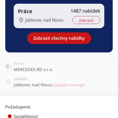
Práce
1487 nabídek
Jablonec nad Nisou
Zobrazit
Zobrazit všechny nabídky
Firma
MERCEDES.RD s.r.o.
Lokalita
Jablonec nad Nisou
Zobrazit na mapě
Požadujeme:
Spolehlivost