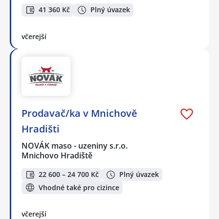
41 360 Kč
Plný úvazek
včerejší
Prodavač/ka v Mnichově
Hradišti
NOVÁK maso - uzeniny s.r.o.
Mnichovo Hradiště
22 600 – 24 700 Kč
Plný úvazek
Vhodné také pro cizince
včerejší