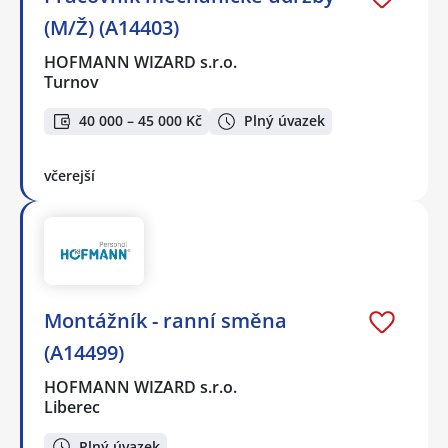
(M/Ž) (A14403)
HOFMANN WIZARD s.r.o.
Turnov
40 000 – 45 000 Kč
Plný úvazek
včerejší
Montážník - ranní směna
(A14499)
HOFMANN WIZARD s.r.o.
Liberec
Plný úvazek