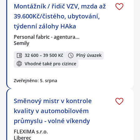
Montážník / řidič VZV, mzda až
39.600Kč/čistého, ubytování,
týdenní zálohy HAka
Personal fabric - agentura…
Semily
32 600 – 39 500 Kč
Plný úvazek
Vhodné také pro cizince
Zveřejněno: 5. srpna
Směnový mistr v kontrole
kvality v automobilovém
průmyslu - volné víkendy
FLEXIMA s.r.o.
Liberec