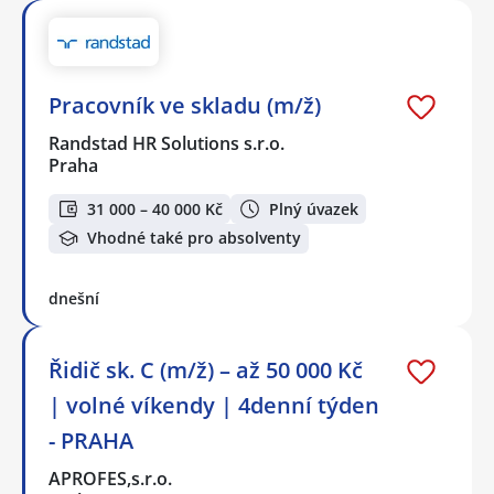
Pracovník ve skladu (m/ž)
Randstad HR Solutions s.r.o.
Praha
31 000 – 40 000 Kč
Plný úvazek
Vhodné také pro absolventy
dnešní
Řidič sk. C (m/ž) – až 50 000 Kč
| volné víkendy | 4denní týden
- PRAHA
APROFES,s.r.o.