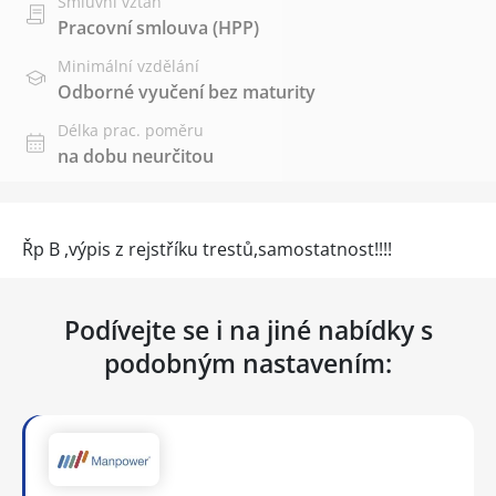
Smluvní vztah
Pracovní smlouva (HPP)
Minimální vzdělání
Odborné vyučení bez maturity
Délka prac. poměru
na dobu neurčitou
Řp B ,výpis z rejstříku trestů,samostatnost!!!!
Podívejte se i na jiné nabídky s
podobným nastavením: