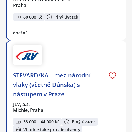
Praha
60 000 Kč
Plný úvazek
dnešní
STEVARD/KA – mezinárodní
vlaky (včetně Dánska) s
nástupem v Praze
JLV, a.s.
Michle, Praha
33 000 – 44 000 Kč
Plný úvazek
Vhodné také pro absolventy