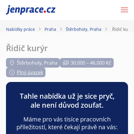
JenPráce.cz
Nabídky práce
Praha
Štěrboholy, Praha
Řidič kurýr
Řidič kurýr
Štěrboholy, Praha
30.000 – 46.000 Kč
Plný úvazek
Tahle nabídka už je sice pryč,
ale není důvod zoufat.
Máme pro vás tisíce pracovních
příležitostí, které čekají právě na vás: