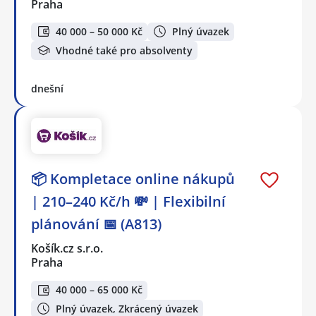
Praha
40 000 – 50 000 Kč
Plný úvazek
Vhodné také pro absolventy
dnešní
📦 Kompletace online nákupů
| 210–240 Kč/h 💸 | Flexibilní
plánování 📅 (A813)
Košík.cz s.r.o.
Praha
40 000 – 65 000 Kč
Plný úvazek, Zkrácený úvazek