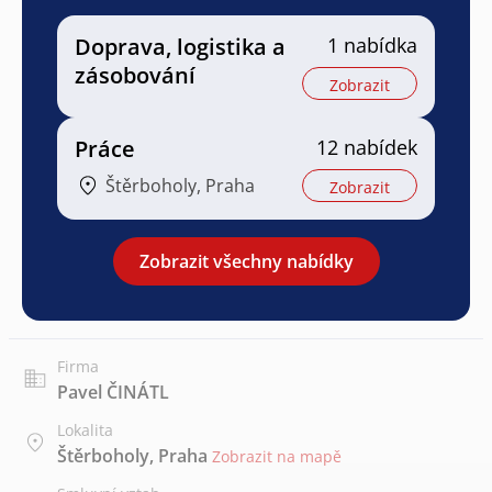
Doprava, logistika a
1 nabídka
zásobování
Zobrazit
Práce
12 nabídek
Štěrboholy, Praha
Zobrazit
Zobrazit všechny nabídky
Firma
Pavel ČINÁTL
Lokalita
Štěrboholy, Praha
Zobrazit na mapě