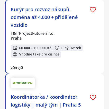
Kurýr pro rozvoz nákupů -
odměna až 4.000 + přidělené
vozidlo
T&T ProjectFuture s.r.o.
Praha
60 000 – 100 000 Kč
Plný úvazek
Vhodné také pro cizince
včerejší
Koordinátorka / koordinátor
logistiky | malý tým | Praha 5