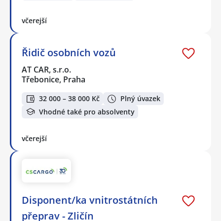
včerejší
Řidič osobních vozů
AT CAR, s.r.o.
Třebonice, Praha
32 000 – 38 000 Kč
Plný úvazek
Vhodné také pro absolventy
včerejší
Disponent/ka vnitrostátních
přeprav - Zličín