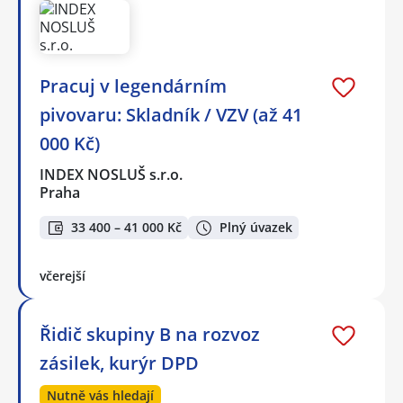
Pracuj v legendárním
pivovaru: Skladník / VZV (až 41
000 Kč)
INDEX NOSLUŠ s.r.o.
Praha
33 400 – 41 000 Kč
Plný úvazek
včerejší
Řidič skupiny B na rozvoz
zásilek, kurýr DPD
Nutně vás hledají