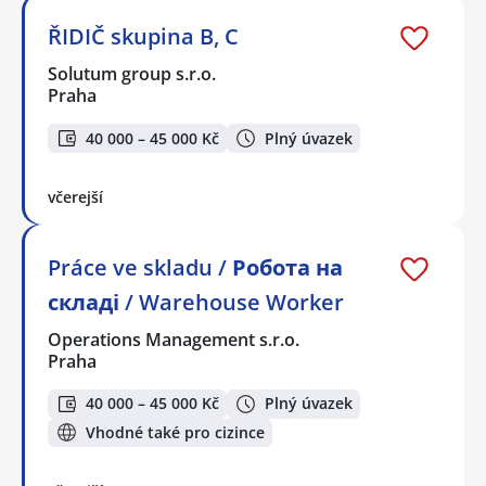
ŘIDIČ skupina B, C
Solutum group s.r.o.
Praha
40 000 – 45 000 Kč
Plný úvazek
včerejší
Práce ve skladu / Робота на
складі / Warehouse Worker
Operations Management s.r.o.
Praha
40 000 – 45 000 Kč
Plný úvazek
Vhodné také pro cizince