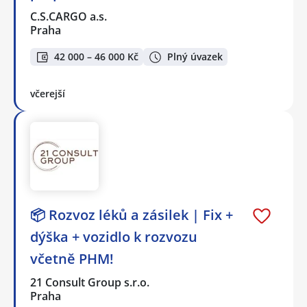
C.S.CARGO a.s.
Praha
42 000 – 46 000 Kč
Plný úvazek
včerejší
📦 Rozvoz léků a zásilek | Fix +
dýška + vozidlo k rozvozu
včetně PHM!
21 Consult Group s.r.o.
Praha