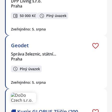
DPP Living s.r.o.
Praha
50 000 Kč
Plný úvazek
Zveřejněno: 5. srpna
Geodet
Správa železnic, státní…
Praha
Plný úvazek
Zveřejněno: 5. srpna
🚚 Kurýr GLOBUS Zličín (200