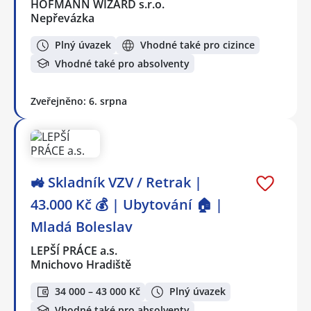
HOFMANN WIZARD s.r.o.
Nepřevázka
Plný úvazek
Vhodné také pro cizince
Vhodné také pro absolventy
Zveřejněno: 6. srpna
🚜 Skladník VZV / Retrak |
43.000 Kč 💰 | Ubytování 🏠 |
Mladá Boleslav
LEPŠÍ PRÁCE a.s.
Mnichovo Hradiště
34 000 – 43 000 Kč
Plný úvazek
Vhodné také pro absolventy