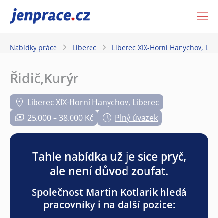
JenPráce.cz
Nabídky práce
Liberec
Liberec XIX-Horní Hanychov, Lib
Řidič,Kurýr
Liberec XIX-Horní Hanychov, Liberec
25.000 – 38.000 Kč
Plný úvazek
Tahle nabídka už je sice pryč,
ale není důvod zoufat.
Společnost Martin Kotlarik hledá
pracovníky i na další pozice: