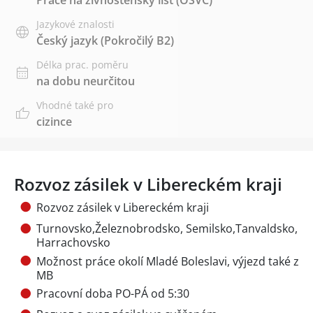
Jazykové znalosti
Český jazyk
(Pokročilý B2)
Délka prac. poměru
na dobu neurčitou
Vhodné také pro
cizince
Rozvoz zásilek v Libereckém kraji
Rozvoz zásilek v Libereckém kraji
Turnovsko,Železnobrodsko, Semilsko,Tanvaldsko,
Harrachovsko
Možnost práce okolí Mladé Boleslavi, výjezd také z
MB
Pracovní doba PO-PÁ od 5:30