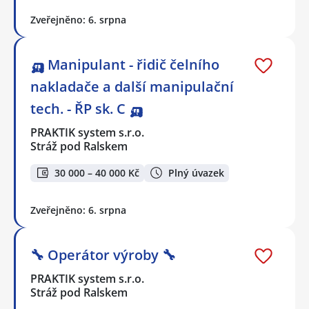
Zveřejněno: 6. srpna
🛺 Manipulant - řidič čelního
nakladače a další manipulační
tech. - ŘP sk. C 🛺
PRAKTIK system s.r.o.
Stráž pod Ralskem
30 000 – 40 000 Kč
Plný úvazek
Zveřejněno: 6. srpna
🔧 Operátor výroby 🔧
PRAKTIK system s.r.o.
Stráž pod Ralskem