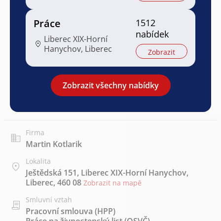
Práce
1512
nabídek
Liberec XIX-Horní
Hanychov, Liberec
Zobrazit
Zobrazit všechny nabídky
Firma
Martin Kotlarik
Lokalita
Ještědská 151, Liberec XIX-Horní Hanychov,
Liberec, 460 08
Zobrazit na mapě
Smluvní vztah
Pracovní smlouva (HPP)
Práce na živnostenský list (OSVČ)