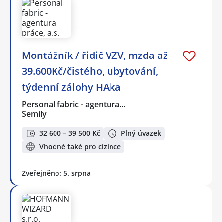
Montážník / řidič VZV, mzda až
39.600Kč/čistého, ubytování,
týdenní zálohy HAka
Personal fabric - agentura…
Semily
32 600 – 39 500 Kč
Plný úvazek
Vhodné také pro cizince
Zveřejněno: 5. srpna