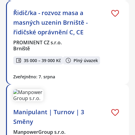
Řidič/ka - rozvoz masa a
masných uzenin Brniště -
řidičské oprávnění C, CE
PROMINENT CZ s.r.o.
Brniště
35 000 – 39 000 Kč
Plný úvazek
Zveřejněno: 7. srpna
Manipulant | Turnov | 3
Směny
ManpowerGroup s.r.o.