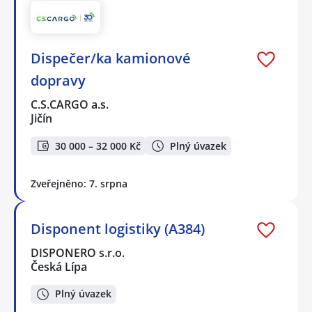
Dispečer/ka kamionové
dopravy
C.S.CARGO a.s.
Jičín
30 000 – 32 000 Kč
Plný úvazek
Zveřejněno: 7. srpna
Disponent logistiky (A384)
DISPONERO s.r.o.
Česká Lípa
Plný úvazek