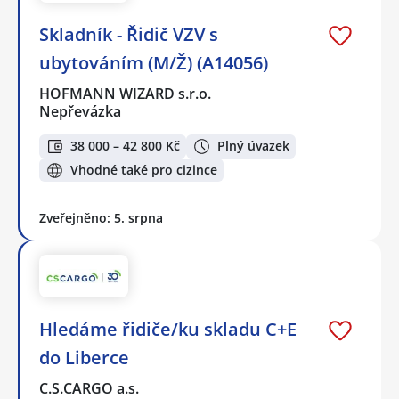
Skladník - Řidič VZV s
ubytováním (M/Ž) (A14056)
HOFMANN WIZARD s.r.o.
Nepřevázka
38 000 – 42 800 Kč
Plný úvazek
Vhodné také pro cizince
Zveřejněno: 5. srpna
Hledáme řidiče/ku skladu C+E
do Liberce
C.S.CARGO a.s.