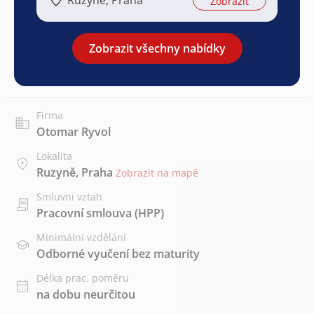
Zobrazit
Zobrazit všechny nabídky
Firma
Otomar Ryvol
Lokalita
Ruzyně, Praha
Zobrazit na mapě
Smluvní vztah
Pracovní smlouva (HPP)
Minimální vzdělání
Odborné vyučení bez maturity
Délka prac. poměru
na dobu neurčitou