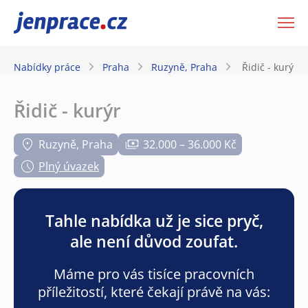
JenPráce.cz
Nabídky práce
Praha
Ruzyně, Praha
Řidič - kurýr
Řidič - kurýr
Ruzyně, Praha
32.000 – 36.000 Kč
Plný úvazek
Tahle nabídka už je sice pryč,
ale není důvod zoufat.
Máme pro vás tisíce pracovních
příležitostí, které čekají právě na vás: