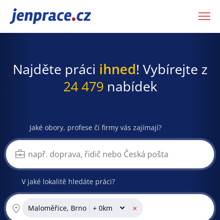
JenPráce.cz
Najděte práci
ihned
! Vybírejte z
24 479
nabídek
Jaké obory, profese či firmy vás zajímají?
V jaké lokalitě hledáte práci?
×
Maloměřice, Brno