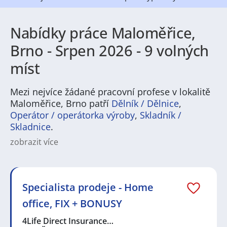
Nabídky práce Maloměřice,
Brno - Srpen 2026 - 9 volných
míst
Mezi nejvíce žádané pracovní profese v lokalitě
Maloměřice, Brno patří
Dělník / Dělnice
,
Operátor / operátorka výroby
,
Skladník /
Skladnice
.
zobrazit více
Na
JenPráce.cz
naleznete širokou nabídku pravidelně
aktualizovaných a doplňovaných inzerátů
práce
i
brigády
. Najdete zde široké množství různých oborů
a profesí, o které mají firmy aktuálně největší zájem a
Specialista prodeje - Home
je pro ně velmi podstatné obsadit pracovní pozici v co
office, FIX + BONUSY
nejkratším možném termínu. Mezi takové profese
patří nyní nejvíce
kuchař / kuchařka
,
řidič / řidička
,
4Life Direct Insurance…
dělník / dělnice
,
dělník / dělnice
nebo máte zájem o