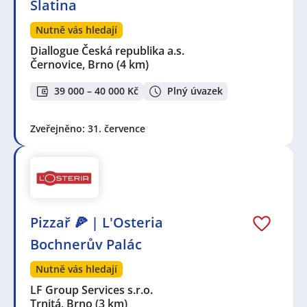
Slatina
Nutně vás hledají
Diallogue Česká republika a.s.
Černovice, Brno
(4 km)
39 000 – 40 000 Kč
Plný úvazek
Zveřejněno: 31. července
Pizzař 🍕 | L'Osteria
Bochnerův Palác
Nutně vás hledají
LF Group Services s.r.o.
Trnitá, Brno
(3 km)