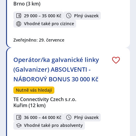
Brno
(3 km)
29 000 – 35 000 Kč
Plný úvazek
Vhodné také pro cizince
Zveřejněno: 29. července
Operátor/ka galvanické linky
(Galvanizer) ABSOLVENTI -
NÁBOROVÝ BONUS 30 000 Kč
Nutně vás hledají
TE Connectivity Czech s.r.o.
Kuřim
(12 km)
36 000 – 44 000 Kč
Plný úvazek
Vhodné také pro absolventy