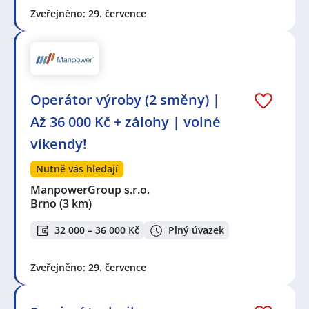
Zveřejněno: 29. července
Operátor výroby (2 směny) |
Až 36 000 Kč + zálohy | volné
víkendy!
Nutně vás hledají
ManpowerGroup s.r.o.
Brno
(3 km)
32 000 – 36 000 Kč
Plný úvazek
Zveřejněno: 29. července