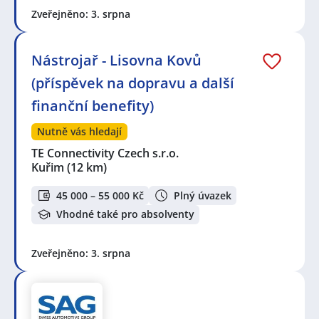
Zveřejněno: 3. srpna
Nástrojař - Lisovna Kovů
(příspěvek na dopravu a další
finanční benefity)
Nutně vás hledají
TE Connectivity Czech s.r.o.
Kuřim
(12 km)
45 000 – 55 000 Kč
Plný úvazek
Vhodné také pro absolventy
Zveřejněno: 3. srpna