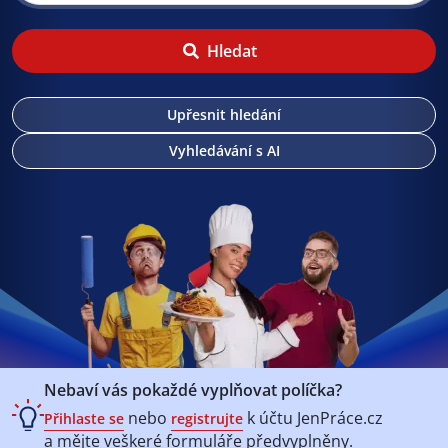
Hledat
Upřesnit hledání
Vyhledávání s AI
Nebaví vás pokaždé vyplňovat políčka?
nebo
k účtu
JenPráce.cz
Přihlaste se
registrujte
a mějte veškeré
formuláře předvyplněny.