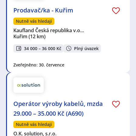
Prodavač/ka - Kuřim
Nutně vás hledají
Kaufland Česká republika v.o…
Kuřim
(12 km)
34 000 – 36 000 Kč
Plný úvazek
Zveřejněno: 30. července
Operátor výroby kabelů, mzda
29.000 – 35.000 Kč (A690)
Nutně vás hledají
O.K. solution, s.r.o.