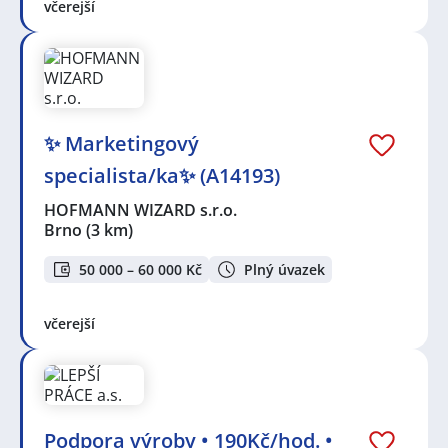
včerejší
✨ Marketingový
specialista/ka✨ (A14193)
HOFMANN WIZARD s.r.o.
Brno
(3 km)
50 000 – 60 000 Kč
Plný úvazek
včerejší
Podpora výroby • 190Kč/hod. •