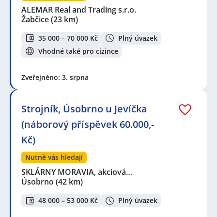
ALEMAR Real and Trading s.r.o.
Žabčice
(23 km)
35 000 – 70 000 Kč
Plný úvazek
Vhodné také pro cizince
Zveřejněno: 3. srpna
Strojník, Úsobrno u Jevíčka
(náborový příspěvek 60.000,-
Kč)
Nutně vás hledají
SKLÁRNY MORAVIA, akciová…
Úsobrno
(42 km)
48 000 – 53 000 Kč
Plný úvazek