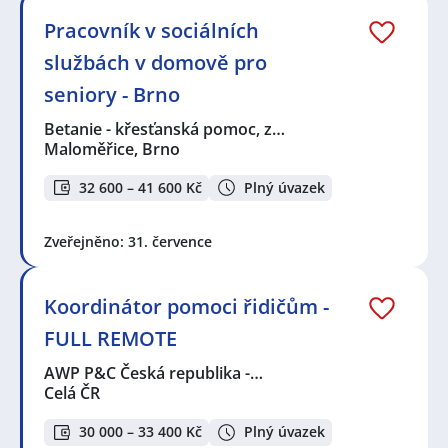
Pracovník v sociálních
službách v domově pro
seniory - Brno
Betanie - křesťanská pomoc, z…
Maloměřice, Brno
32 600 – 41 600 Kč
Plný úvazek
Zveřejněno: 31. července
Koordinátor pomoci řidičům -
FULL REMOTE
AWP P&C Česká republika -…
Celá ČR
30 000 – 33 400 Kč
Plný úvazek