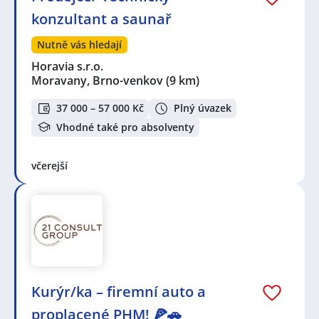
konzultant a saunař
Nutně vás hledají
Horavia s.r.o.
Moravany, Brno-venkov
(9 km)
37 000 – 57 000 Kč
Plný úvazek
Vhodné také pro absolventy
včerejší
Kurýr/ka – firemní auto a
proplacené PHM! 🍕🚗