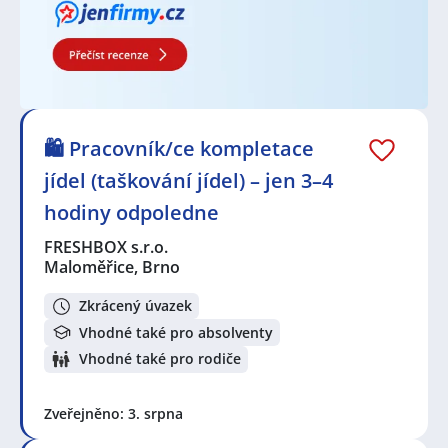
zástupkyně
,
Obsluha strojů
,
Pracovník / pracovnice v
sociálních službách
,
Přípravář / Přípravářka v
gastronomii
,
Technik / technička automatizace
Seznam lokalit v zobrazených inzerátech:
Celá ČR
,
Maloměřice, Brno
,
Moravany, okres Brno-
venkov
,
Prostějov
,
Líšeň, Brno
,
Brno
,
Žabčice
,
Úsobrno
,
Kuřim
,
Černovice, Brno
,
Trnitá, Brno
,
Horní
🛍️ Pracovník/ce kompletace
Heršpice, Brno
,
Hustopeče
,
Lelekovice
,
Husovice,
jídel (taškování jídel) – jen 3–4
Brno
hodiny odpoledne
FRESHBOX s.r.o.
Maloměřice, Brno
Zkrácený úvazek
Vhodné také pro absolventy
Vhodné také pro rodiče
Zveřejněno: 3. srpna