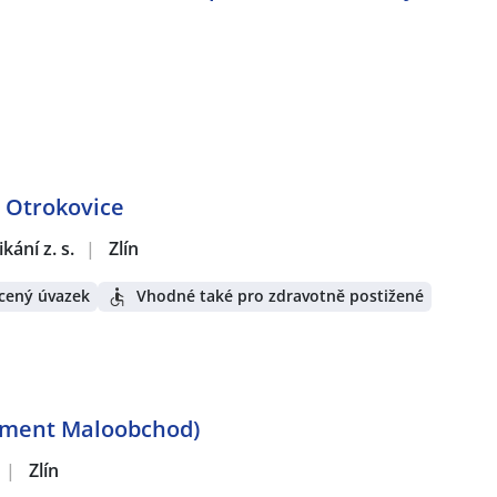
- Otrokovice
ání z. s.
|
Zlín
cený úvazek
Vhodné také pro zdravotně postižené
gment Maloobchod)
|
Zlín