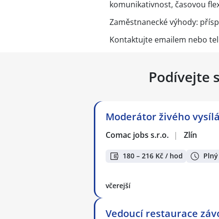
komunikativnost, časovou flexi
Zaměstnanecké výhody: přísp
Kontaktujte emailem nebo tel
Podívejte 
Moderátor živého vysílá
Comac jobs s.r.o.
|
Zlín
180 – 216 Kč / hod
Plný
včerejší
Vedoucí restaurace záv