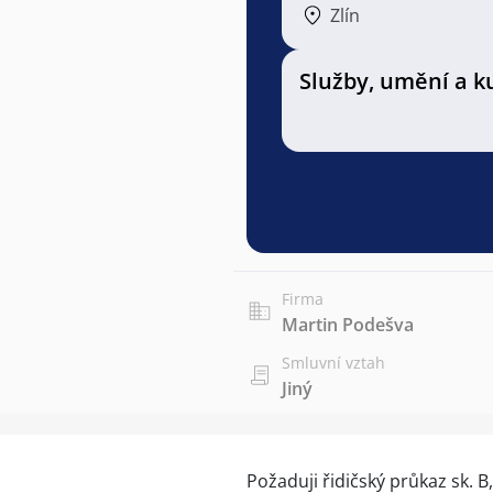
Zlín
Služby, umění a k
Firma
Martin Podešva
Smluvní vztah
Jiný
Požaduji řidičský průkaz sk. 