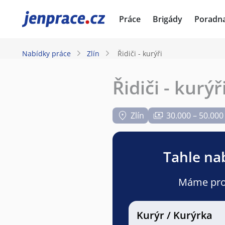
JenPráce.cz
Práce
Brigády
Poradn
Nabídky práce
Zlín
Řidiči - kurýři
Řidiči - kurýř
Zlín
30.000 – 50.000
Tahle nab
Máme pro v
Kurýr / Kurýrka