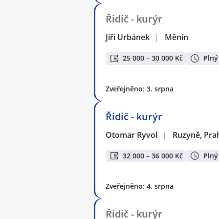
Řidič - kurýr
Jiří Urbánek
|
Měnín
25 000 – 30 000 Kč
Plný
Zveřejněno: 3. srpna
Řidič - kurýr
Otomar Ryvol
|
Ruzyně, Pra
32 000 – 36 000 Kč
Plný
Zveřejněno: 4. srpna
Řidič - kurýr