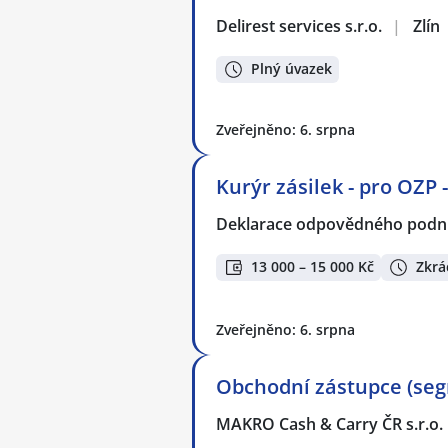
Delirest services s.r.o.
|
Zlín
Plný úvazek
Zveřejněno: 6. srpna
Kurýr zásilek - pro OZP 
Deklarace odpovědného podnik
13 000 – 15 000 Kč
Zkrá
Zveřejněno: 6. srpna
Obchodní zástupce (se
MAKRO Cash & Carry ČR s.r.o.