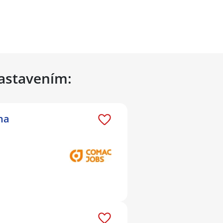
nastavením:
na