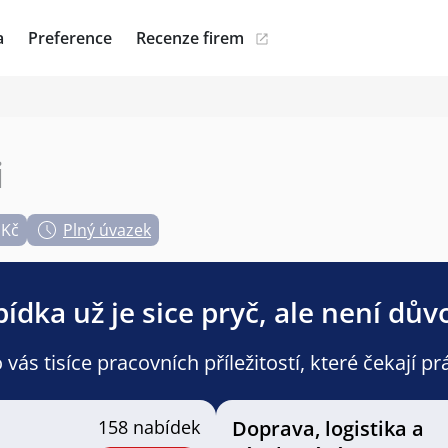
a
Preference
Recenze firem
i
 Kč
Plný úvazek
ídka už je sice pryč, ale není dův
ás tisíce pracovních příležitostí, které čekají pr
158 nabídek
Doprava, logistika a