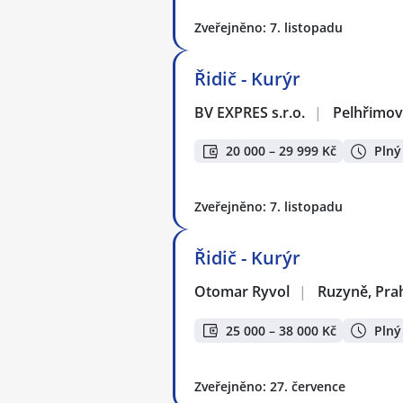
Zveřejněno: 7. listopadu
Řidič - Kurýr
BV EXPRES s.r.o.
|
Pelhřimov
20 000 – 29 999 Kč
Plný
Zveřejněno: 7. listopadu
Řidič - Kurýr
Otomar Ryvol
|
Ruzyně, Pra
25 000 – 38 000 Kč
Plný
Zveřejněno: 27. července