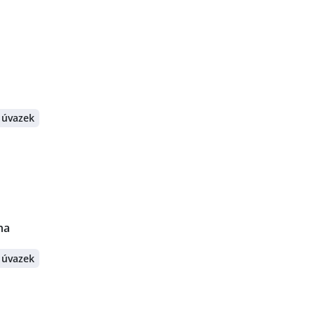
 úvazek
ha
 úvazek