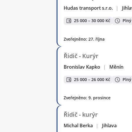
Hudas transport s.r.o.
|
Jihl
25 000 – 30 000 Kč
Plný
Zveřejněno: 27. října
Řidič - Kurýr
Bronislav Kapko
|
Měnín
25 000 – 26 000 Kč
Plný
Zveřejněno: 9. prosince
Řidič - kurýr
Michal Berka
|
Jihlava