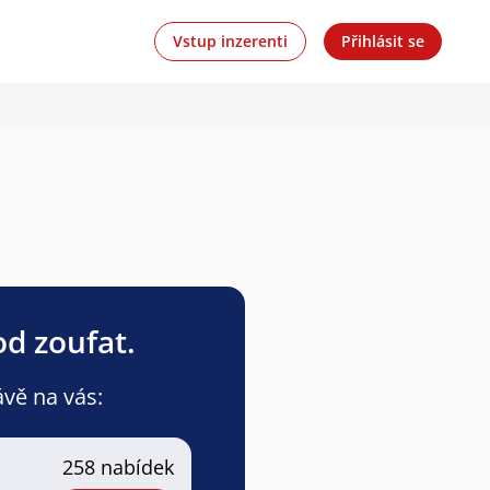
Vstup inzerenti
Přihlásit se
od zoufat.
ávě na vás:
258 nabídek