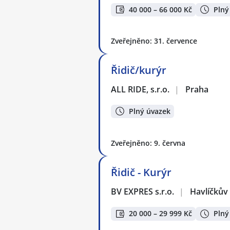
40 000 – 66 000 Kč
Plný
Zveřejněno: 31. července
Řidič/kurýr
ALL RIDE, s.r.o.
|
Praha
Plný úvazek
Zveřejněno: 9. června
Řidič - Kurýr
BV EXPRES s.r.o.
|
Havlíčkův
20 000 – 29 999 Kč
Plný