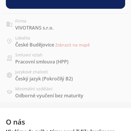
Firma
VIVOTRANS s.r.o.
Lokalita
České Budějovice
Zobrazit na mapě
Smluvní vztah
Pracovní smlouva (HPP)
Jazykové znalosti
Český jazyk
(Pokročilý B2)
Minimální vzdělání
Odborné vyučení bez maturity
O nás