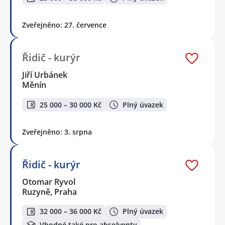
Zveřejněno: 27. července
Řidič - kurýr
Jiří Urbánek
Měnín
25 000 – 30 000 Kč
Plný úvazek
Zveřejněno: 3. srpna
Řidič - kurýr
Otomar Ryvol
Ruzyně, Praha
32 000 – 36 000 Kč
Plný úvazek
Vhodné také pro absolventy