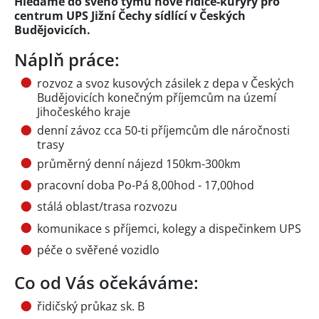
Hledáme do svého týmu nové řidiče-kurýry pro
centrum UPS Jižní Čechy sídlící v Českých
Budějovicích.
Náplň práce:
rozvoz a svoz kusových zásilek z depa v Českých
Budějovicích konečným příjemcům na území
Jihočeského kraje
denní závoz cca 50-ti příjemcům dle náročnosti
trasy
průměrný denní nájezd 150km-300km
pracovní doba Po-Pá 8,00hod - 17,00hod
stálá oblast/trasa rozvozu
komunikace s příjemci, kolegy a dispečinkem UPS
péče o svěřené vozidlo
Co od Vás očekáváme:
řidičský průkaz sk. B