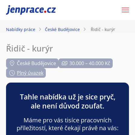
JenPráce.cz
Nabídky práce
České Budějovice
Řidič - kurýr
Řidič - kurýr
České Budějovice
30.000 – 40.000 Kč
Plný úvazek
Tahle nabídka už je sice pryč,
ale není důvod zoufat.
Máme pro vás tisíce pracovních
příležitostí, které čekají právě na vás: