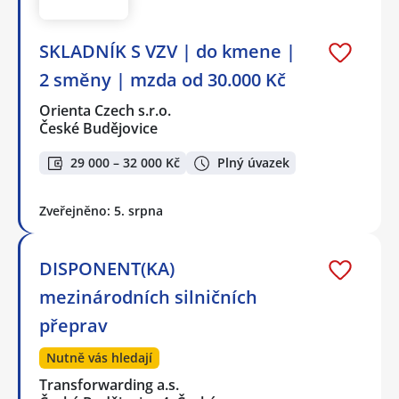
SKLADNÍK S VZV | do kmene |
2 směny | mzda od 30.000 Kč
Orienta Czech s.r.o.
České Budějovice
29 000 – 32 000 Kč
Plný úvazek
Zveřejněno: 5. srpna
DISPONENT(KA)
mezinárodních silničních
přeprav
Nutně vás hledají
Transforwarding a.s.