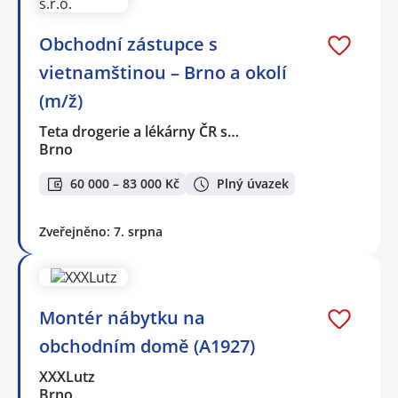
Obchodní zástupce s
vietnamštinou – Brno a okolí
(m/ž)
Teta drogerie a lékárny ČR s…
Brno
60 000 – 83 000 Kč
Plný úvazek
Zveřejněno: 7. srpna
Montér nábytku na
obchodním domě (A1927)
XXXLutz
Brno