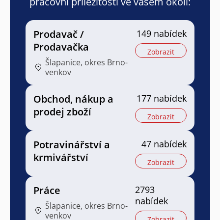
pracovní příležitosti ve vašem okolí:
Prodavač /
149 nabídek
Prodavačka
Zobrazit
Šlapanice, okres Brno-
venkov
Obchod, nákup a
177 nabídek
prodej zboží
Zobrazit
Potravinářství a
47 nabídek
krmivářství
Zobrazit
Práce
2793
nabídek
Šlapanice, okres Brno-
venkov
Zobrazit