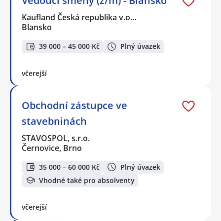
Vedoucí směny (ž/m) - Blansko
Kaufland Česká republika v.o…
Blansko
39 000 – 45 000 Kč
Plný úvazek
včerejší
Obchodní zástupce ve
stavebninách
STAVOSPOL, s.r.o.
Černovice, Brno
35 000 – 60 000 Kč
Plný úvazek
Vhodné také pro absolventy
včerejší