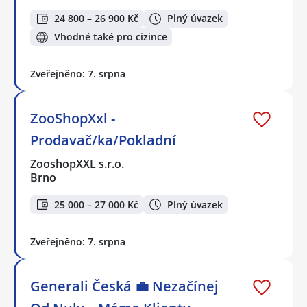
24 800 – 26 900 Kč
Plný úvazek
Vhodné také pro cizince
Zveřejněno: 7. srpna
ZooShopXxl -
Prodavač/ka/Pokladní
ZooshopXXL s.r.o.
Brno
25 000 – 27 000 Kč
Plný úvazek
Zveřejněno: 7. srpna
Generali Česká 💼 Nezačínej