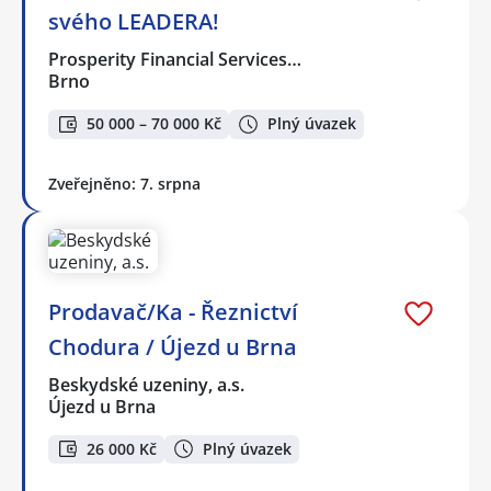
svého LEADERA!
Prosperity Financial Services…
Brno
50 000 – 70 000 Kč
Plný úvazek
Zveřejněno: 7. srpna
Prodavač/Ka - Řeznictví
Chodura / Újezd u Brna
Beskydské uzeniny, a.s.
Újezd u Brna
26 000 Kč
Plný úvazek