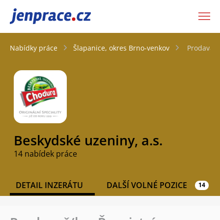
JenPráce.cz
Nabídky práce
Šlapanice, okres Brno-venkov
Prodavač/
Beskydské uzeniny, a.s.
14 nabídek práce
DETAIL INZERÁTU
DALŠÍ VOLNÉ POZICE
14