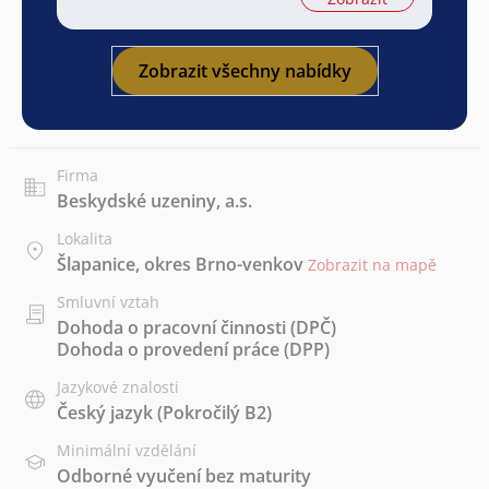
Zobrazit všechny nabídky
Firma
Beskydské uzeniny, a.s.
Lokalita
Šlapanice, okres Brno-venkov
Zobrazit na mapě
Smluvní vztah
Dohoda o pracovní činnosti (DPČ)
Dohoda o provedení práce (DPP)
Jazykové znalosti
Český jazyk
(Pokročilý B2)
Minimální vzdělání
Odborné vyučení bez maturity