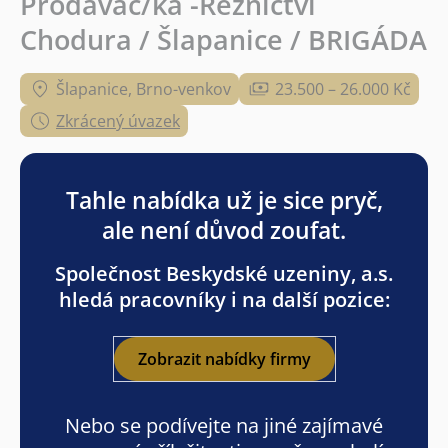
Prodavač/ka -Řeznictví
Chodura / Šlapanice / BRIGÁDA
Šlapanice, Brno-venkov
23.500 – 26.000 Kč
Zkrácený úvazek
Tahle nabídka už je sice pryč,
ale není důvod zoufat.
Společnost Beskydské uzeniny, a.s.
hledá pracovníky i na další pozice:
Zobrazit nabídky firmy
Nebo se podívejte na jiné zajímavé