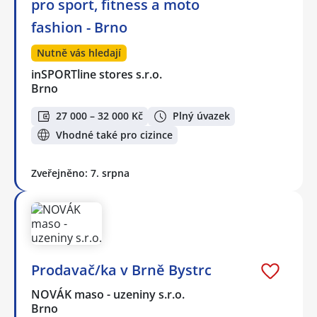
pro sport, fitness a moto
fashion - Brno
Nutně vás hledají
inSPORTline stores s.r.o.
Brno
27 000 – 32 000 Kč
Plný úvazek
Vhodné také pro cizince
Zveřejněno: 7. srpna
Prodavač/ka v Brně Bystrc
NOVÁK maso - uzeniny s.r.o.
Brno