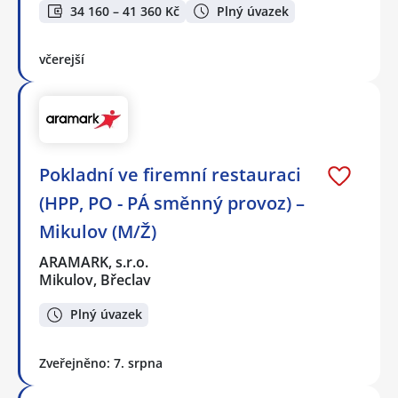
34 160 – 41 360 Kč
Plný úvazek
včerejší
Pokladní ve firemní restauraci
(HPP, PO - PÁ směnný provoz) –
Mikulov (M/Ž)
ARAMARK, s.r.o.
Mikulov, Břeclav
Plný úvazek
Zveřejněno: 7. srpna