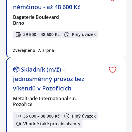
němčinou - až 48 600 Kč
Bageterie Boulevard
Brno
39 500 – 48 600 Kč
Plný úvazek
Zveřejněno: 7. srpna
📦 Skladník (m/ž) –
jednosměnný provoz bez
víkendů v Pozořicích
Metaltrade International s.r…
Pozořice
35 000 – 38 000 Kč
Plný úvazek
Vhodné také pro absolventy