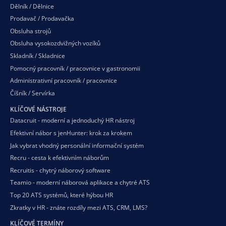
Dělník / Dělnice
Prodavač / Prodavačka
Obsluha strojů
Obsluha vysokozdvižných vozíků
Skladník / Skladnice
Pomocný pracovník / pracovnice v gastronomii
Administrativní pracovník / pracovnice
Číšník / Servírka
KLÍČOVÉ NÁSTROJE
Datacruit - moderní a jednoduchý HR nástroj
Efektivní nábor s jenHunter: krok za krokem
Jak vybrat vhodný personální informační systém
Recru - cesta k efektivním náborům
Recruitis - chytrý náborový software
Teamio - moderní náborová aplikace a chytré ATS
Top 20 ATS systémů, které hýbou HR
Zkratky v HR - znáte rozdíly mezi ATS, CRM, LMS?
KLÍČOVÉ TERMÍNY