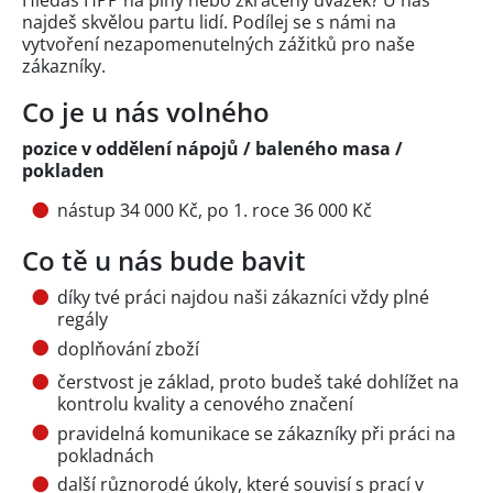
Hledáš HPP na plný nebo zkrácený úvazek? U nás
najdeš skvělou partu lidí. Podílej se s námi na
vytvoření nezapomenutelných zážitků pro naše
zákazníky.
Co je u nás volného
pozice v oddělení nápojů / baleného masa /
pokladen
nástup 34 000 Kč, po 1. roce 36 000 Kč
Co tě u nás bude bavit
díky tvé práci najdou naši zákazníci vždy plné
regály
doplňování zboží
čerstvost je základ, proto budeš také dohlížet na
kontrolu kvality a cenového značení
pravidelná komunikace se zákazníky při práci na
pokladnách
další různorodé úkoly, které souvisí s prací v