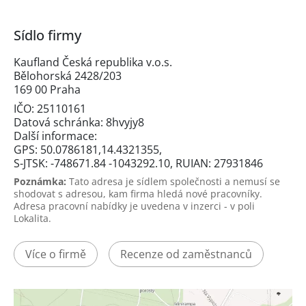
Sídlo firmy
Kaufland Česká republika v.o.s.
Bělohorská 2428/203
169 00 Praha
IČO: 25110161
Datová schránka: 8hvyjy8
Další informace:
GPS: 50.0786181,14.4321355,
S-JTSK: -748671.84 -1043292.10, RUIAN: 27931846
Poznámka:
Tato adresa je sídlem společnosti a nemusí se
shodovat s adresou, kam firma hledá nové pracovníky.
Adresa pracovní nabídky je uvedena v inzerci - v poli
Lokalita.
Více o firmě
Recenze od zaměstnanců