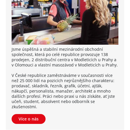
Jsme úspěšná a stabilní mezinárodní obchodní
společnost, která po celé republice provozuje 138
prodejen, 2 distribuční centra v Modleticích u Prahy a
v Olomouci a vlastní masozávod v Modleticích u Prahy.
V České republice zaměstnáváme v současnosti více
než 25 000 lidí na pozicích nejrůznějšího charakteru:
prodavač, skladník, řezník, grafik, účetní, ajťák,
nákupčí, personalista, manažer, architekt a mnoho
dalších profesí. Práci nebo praxi u nás získáte, ať jste
učeň, student, absolvent nebo odborník se
zkušenostmi.
Více o nás