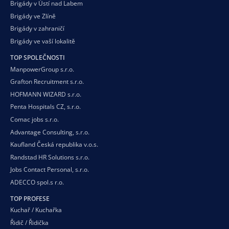
Brigády v Ústí nad Labem
Brigády ve Zlíně
Brigády v zahraničí
Brigády ve vaší
lokalitě
TOP SPOLEČNOSTI
ManpowerGroup s.r.o.
Grafton Recruitment s.r.o.
HOFMANN WIZARD s.r.o.
Penta Hospitals CZ, s.r.o.
Comac jobs s.r.o.
Advantage Consulting, s.r.o.
Kaufland Česká republika v.o.s.
Randstad HR Solutions s.r.o.
Jobs Contact Personal, s.r.o.
ADECCO spol.s r.o.
TOP PROFESE
Kuchař / Kuchařka
Řidič / Řidička