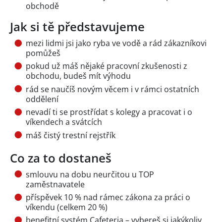
obchodě
Jak si tě představujeme
mezi lidmi jsi jako ryba ve vodě a rád zákazníkovi
pomůžeš
pokud už máš nějaké pracovní zkušenosti z
obchodu, budeš mít výhodu
rád se naučíš novým věcem i v rámci ostatních
oddělení
nevadí ti se prostřídat s kolegy a pracovat i o
víkendech a svátcích
máš čistý trestní rejstřík
Co za to dostaneš
smlouvu na dobu neurčitou u TOP
zaměstnavatele
příspěvek 10 % nad rámec zákona za práci o
víkendu (celkem 20 %)
benefitní systém Cafeteria – vybereš si jakýkoliv