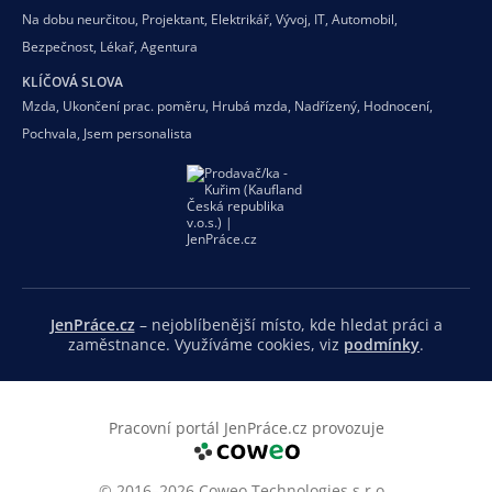
Na dobu neurčitou
,
Projektant
,
Elektrikář
,
Vývoj
,
IT
,
Automobil
,
Bezpečnost
,
Lékař
,
Agentura
KLÍČOVÁ SLOVA
Mzda
,
Ukončení prac. poměru
,
Hrubá mzda
,
Nadřízený
,
Hodnocení
,
Pochvala
,
Jsem personalista
JenPráce.cz
– nejoblíbenější místo, kde hledat práci a
zaměstnance. Využíváme cookies, viz
podmínky
.
Pracovní portál JenPráce.cz provozuje
© 2016–2026 Coweo Technologies s.r.o.,