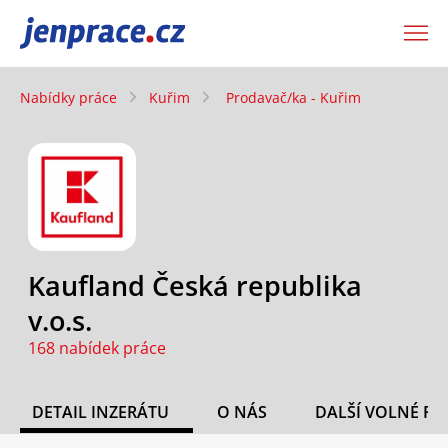
JenPráce.cz
Nabídky práce
Kuřim
Prodavač/ka - Kuřim
Kaufland Česká republika
v.o.s.
168 nabídek práce
DETAIL INZERÁTU
O NÁS
DALŠÍ VOLNÉ PO