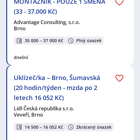
MONTÁŽNÍK - POUZE 1 SMĚNA
(33 - 37.000 Kč)
Advantage Consulting, s.r.o.
Brno
35 000 – 37 000 Kč
Plný úvazek
dnešní
Uklízeč/ka – Brno, Šumavská
(20 hodin/týden - mzda po 2
letech 16 052 Kč)
Lidl Česká republika s.r.o.
Veveří, Brno
14 500 – 16 052 Kč
Zkrácený úvazek