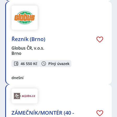
Řezník (Brno)
Globus ČR, v.o.s.
Brno
46 550 Kč
Plný úvazek
dnešní
ZÁMEČNÍK/MONTÉR (40 -