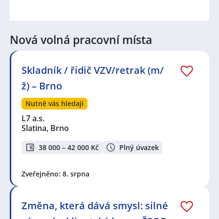
Nová volná pracovní místa
Skladník / řidič VZV/retrak (m/
ž) – Brno
Nutně vás hledají
L7 a.s.
Slatina, Brno
38 000 – 42 000 Kč
Plný úvazek
Zveřejněno: 8. srpna
Změna, která dává smysl: silné