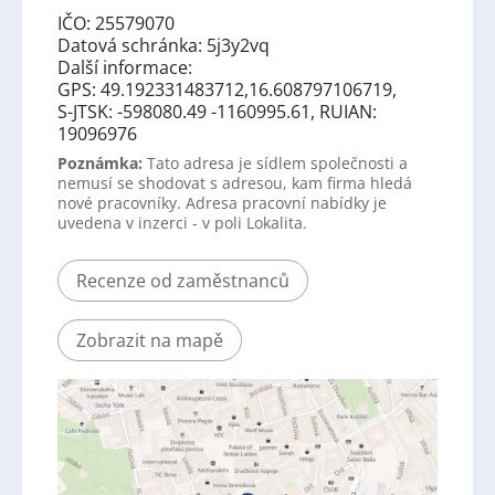
IČO: 25579070
Datová schránka: 5j3y2vq
Další informace:
GPS: 49.192331483712,16.608797106719,
S-JTSK: -598080.49 -1160995.61, RUIAN:
19096976
Poznámka:
Tato adresa je sídlem společnosti a
nemusí se shodovat s adresou, kam firma hledá
nové pracovníky. Adresa pracovní nabídky je
uvedena v inzerci - v poli Lokalita.
Recenze od zaměstnanců
Zobrazit na mapě