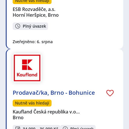
Nutně vás hledají
ESB Rozvaděče, a.s.
Horní Heršpice, Brno
Plný úvazek
Zveřejněno: 6. srpna
Prodavač/ka, Brno - Bohunice
Nutně vás hledají
Kaufland Česká republika v.o…
Brno
34 000 – 36 000 Kč
Plný úvazek