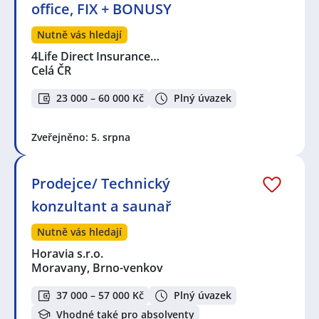
office, FIX + BONUSY
Nutně vás hledají
4Life Direct Insurance…
Celá ČR
23 000 – 60 000 Kč
Plný úvazek
Zveřejněno: 5. srpna
Prodejce/ Technický
konzultant a saunař
Nutně vás hledají
Horavia s.r.o.
Moravany, Brno-venkov
37 000 – 57 000 Kč
Plný úvazek
Vhodné také pro absolventy