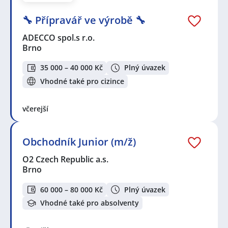
🔧 Přípravář ve výrobě 🔧
ADECCO spol.s r.o.
Brno
35 000 – 40 000 Kč
Plný úvazek
Vhodné také pro cizince
včerejší
Obchodník Junior (m/ž)
O2 Czech Republic a.s.
Brno
60 000 – 80 000 Kč
Plný úvazek
Vhodné také pro absolventy