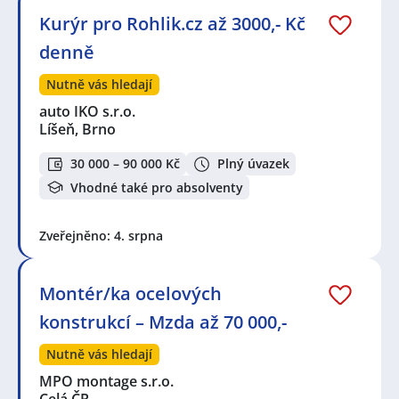
Kurýr pro Rohlik.cz až 3000,- Kč
denně
Nutně vás hledají
auto IKO s.r.o.
Líšeň, Brno
30 000 – 90 000 Kč
Plný úvazek
Vhodné také pro absolventy
Zveřejněno: 4. srpna
Montér/ka ocelových
konstrukcí – Mzda až 70 000,-
Nutně vás hledají
MPO montage s.r.o.
Celá ČR