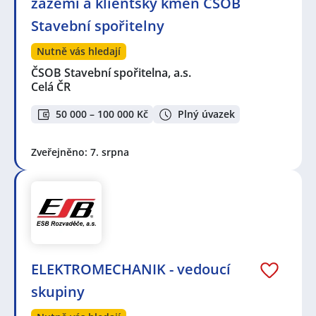
zázemí a klientský kmen ČSOB
Stavební spořitelny
Nutně vás hledají
ČSOB Stavební spořitelna, a.s.
Celá ČR
50 000 – 100 000 Kč
Plný úvazek
Zveřejněno: 7. srpna
ELEKTROMECHANIK - vedoucí
skupiny