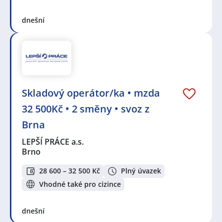
dnešní
Skladový operátor/ka • mzda
32 500Kč • 2 směny • svoz z
Brna
LEPŠÍ PRÁCE a.s.
Brno
28 600 – 32 500 Kč
Plný úvazek
Vhodné také pro cizince
dnešní