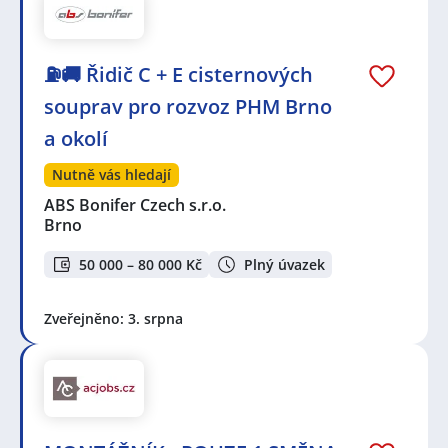
⛽🚚 Řidič C + E cisternových
souprav pro rozvoz PHM Brno
a okolí
Nutně vás hledají
ABS Bonifer Czech s.r.o.
Brno
50 000 – 80 000 Kč
Plný úvazek
Zveřejněno: 3. srpna