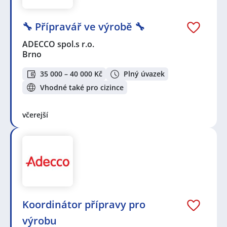
🔧 Přípravář ve výrobě 🔧
ADECCO spol.s r.o.
Brno
35 000 – 40 000 Kč
Plný úvazek
Vhodné také pro cizince
včerejší
Koordinátor přípravy pro
výrobu