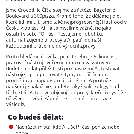
Jsme Crocodille ČR a stojíme za řetězci Bageterie
Boulevard a 360pizza. Kromě toho, že děláme jídlo,
které lidi milují, jsme také nejprogresivnější fastfood v
Česku v oblasti AI – a to myslíme vážně, ne jako
ostatní v sekci "O nás". Testujeme robotiku,
automatizujeme procesy a AI patří do naší
každodenní práce, ne do výroční zprávy.
Proto hledáme člověka, pro kterého je AI koníček,
pracovní nástroj i večerní téma u piva zároveň.
Budete hledat příležitosti pro nasazení AI, testovat
nástroje, spolupracovat s týmy napříč firmou a
proměňovat nápady v reálná řešení. A protože
nadšení je nakažlivé, budete taky školit kolegy – od
těch, kteří AI teprve objevují, až po ty, kteří si myslí, že
už všechno vědí. Žádné nekonečné prezentace.
Výsledky.
Co budeš dělat:
Nacházet místa, kde AI ušetří čas, peníze nebo
nervy