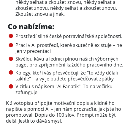
někdy selhat a zkoušet znovu, někdy selhat a
zkoušet znovu, někdy selhat a zkoušet znovu.
Zkoušet znovu a jinak.
Co nabízíme:
Prostředí silné české potravinářské společnosti.
Práci v AI prostředí, které skutečně existuje – ne
jen v prezentaci
Skvělou kávu a lednici plnou našich výborných
baget pro zpříjemnění každého pracovního dne.
Kolegy, kteří vás přesvědčují, že "to vždy dělali
takhle" – a vy je budete přesvědčovat zpátky
Vizitku s nápisem "AI Fanatik". To na večírku
zafunguje.
K životopisu připojte motivační dopis a klidně ho
napište s pomocí AI – jen nám prozraďte, jak jste ho
promptoval. Dopis do 100 slov. Prompt může být
delší. Jestli to dává smysl.