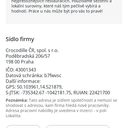
nejprestižnějších restauracích. Používáme sezónní a
lokální suroviny, které náš tým pečlivě vybírá a
hodnotí. Práce u nás může být pro vás to pravé!
Sídlo firmy
Crocodille ČR, spol. s r.o.
Poděbradská 206/57
198 00 Praha
IČO: 43001343
Datová schránka: b7fwvsc
Další informace:
GPS: 50.103961,14.521879,
S-JTSK: -735342.67 -1042181.75, RUIAN: 22421700
Poznámka:
Tato adresa je sídlem společnosti a nemusí se
shodovat s adresou, kam firma hledá nové pracovníky.
Adresa pracovní nabídky je uvedena v inzerci - v poli
Lokalita.