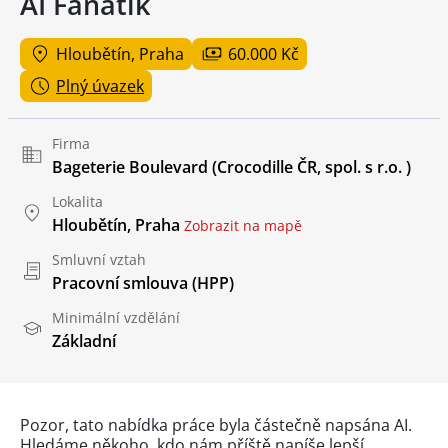
AI Fanatik
Hloubětín, Praha
60.000 Kč
Plný úvazek
Firma
Bageterie Boulevard (Crocodille ČR, spol. s r.o. )
Lokalita
Hloubětín, Praha
Zobrazit na mapě
Smluvní vztah
Pracovní smlouva (HPP)
Minimální vzdělání
Základní
Pozor, tato nabídka práce byla částečně napsána AI.
Hledáme někoho, kdo nám příště napíše lepší.