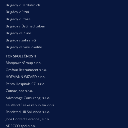
Brigády v Pardubicích
Brigády v Plzni
Brigády v Praze
Brigády v Ústí nad Labem
Brigády ve Zlíně
Brigády v zahraničí
Brigády ve vaší
lokalitě
TOP SPOLEČNOSTI
ManpowerGroup s.r.o.
Grafton Recruitment s.r.o.
HOFMANN WIZARD s.r.o.
Penta Hospitals CZ, s.r.o.
Comac jobs s.r.o.
Advantage Consulting, s.r.o.
Kaufland Česká republika v.o.s.
Randstad HR Solutions s.r.o.
Jobs Contact Personal, s.r.o.
ADECCO spol.s r.o.