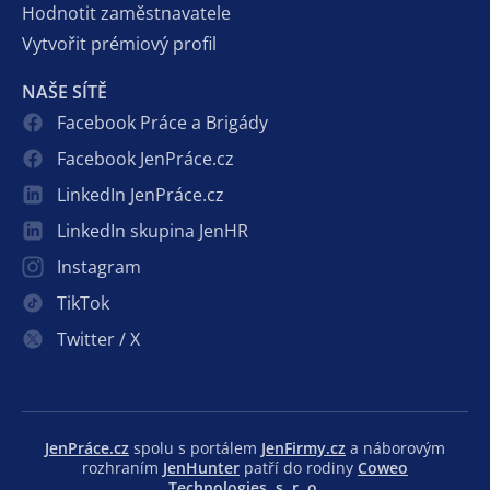
Hodnotit zaměstnavatele
Vytvořit prémiový profil
NAŠE SÍTĚ
Facebook Práce a Brigády
Facebook JenPráce.cz
LinkedIn JenPráce.cz
LinkedIn skupina JenHR
Instagram
TikTok
Twitter / X
JenPráce.cz
spolu s portálem
JenFirmy.cz
a náborovým
rozhraním
JenHunter
patří do rodiny
Coweo
Technologies, s. r. o.