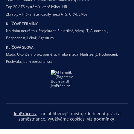
Top 20 ATS systémů, které hýbou HR
Zkratky v HR - znáte rozdíly mezi ATS, CRM, LMS?
KLÍČOVÉ TERMÍNY
Na dobu neurčitou
,
Projektant
,
Elektrikář
,
Vývoj
,
IT
,
Automobil
,
Bezpečnost
,
Lékař
,
Agentura
KLÍČOVÁ SLOVA
Mzda
,
Ukončení prac. poměru
,
Hrubá mzda
,
Nadřízený
,
Hodnocení
,
Pochvala
,
Jsem personalista
JenPráce.cz
– nejoblíbenější místo, kde hledat práci a
zaměstnance. Využíváme cookies, viz
podmínky
.