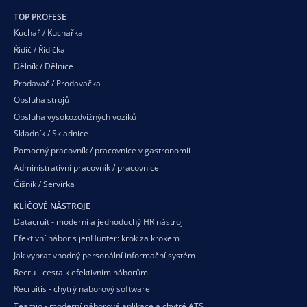
TOP PROFESE
Kuchař / Kuchařka
Řidič / Řidička
Dělník / Dělnice
Prodavač / Prodavačka
Obsluha strojů
Obsluha vysokozdvižných vozíků
Skladník / Skladnice
Pomocný pracovník / pracovnice v gastronomii
Administrativní pracovník / pracovnice
Číšník / Servírka
KLÍČOVÉ NÁSTROJE
Datacruit - moderní a jednoduchý HR nástroj
Efektivní nábor s jenHunter: krok za krokem
Jak vybrat vhodný personální informační systém
Recru - cesta k efektivním náborům
Recruitis - chytrý náborový software
Teamio - moderní náborová aplikace a chytré ATS