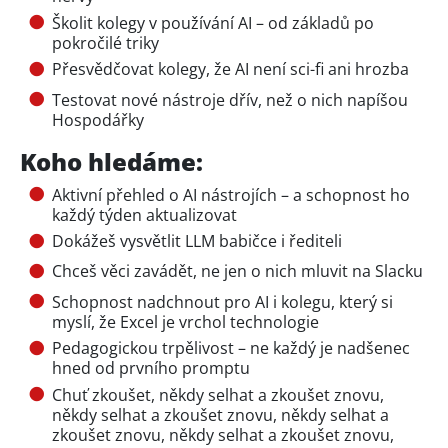
Školit kolegy v používání AI – od základů po
pokročilé triky
Přesvědčovat kolegy, že AI není sci-fi ani hrozba
Testovat nové nástroje dřív, než o nich napíšou
Hospodářky
Koho hledáme:
Aktivní přehled o AI nástrojích – a schopnost ho
každý týden aktualizovat
Dokážeš vysvětlit LLM babičce i řediteli
Chceš věci zavádět, ne jen o nich mluvit na Slacku
Schopnost nadchnout pro AI i kolegu, který si
myslí, že Excel je vrchol technologie
Pedagogickou trpělivost – ne každý je nadšenec
hned od prvního promptu
Chuť zkoušet, někdy selhat a zkoušet znovu,
někdy selhat a zkoušet znovu, někdy selhat a
zkoušet znovu, někdy selhat a zkoušet znovu,