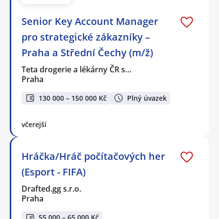
Senior Key Account Manager
pro strategické zákazníky –
Praha a Střední Čechy (m/ž)
Teta drogerie a lékárny ČR s…
Praha
130 000 – 150 000 Kč
Plný úvazek
včerejší
Hráčka/Hráč počítačových her
(Esport - FIFA)
Drafted.gg s.r.o.
Praha
55 000 – 65 000 Kč