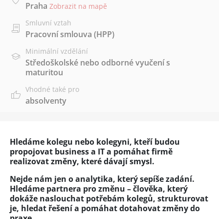
Praha
Zobrazit na mapě
Smluvní vztah
Pracovní smlouva (HPP)
Minimální vzdělání
Středoškolské nebo odborné vyučení s
maturitou
Vhodné také pro
absolventy
Hledáme kolegu nebo kolegyni, kteří budou
propojovat business a IT a pomáhat firmě
realizovat změny, které dávají smysl.
Nejde nám jen o analytika, který sepíše zadání.
Hledáme partnera pro změnu – člověka, který
dokáže naslouchat potřebám kolegů, strukturovat
je, hledat řešení a pomáhat dotahovat změny do
praxe.