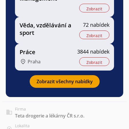
Zobrazit
Věda, vzdělávání a
72 nabídek
sport
Zobrazit
Práce
3844 nabídek
Praha
Zobrazit
Zobrazit všechny nabídky
Firma
Teta drogerie a lékárny ČR s.r.o.
Lokalita