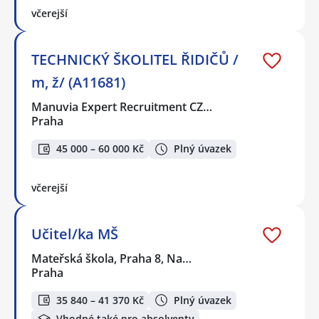
včerejší
TECHNICKÝ ŠKOLITEL ŘIDIČŮ /
m, ž/ (A11681)
Manuvia Expert Recruitment CZ…
Praha
45 000 – 60 000 Kč
Plný úvazek
včerejší
Učitel/ka MŠ
Mateřská škola, Praha 8, Na…
Praha
35 840 – 41 370 Kč
Plný úvazek
Vhodné také pro absolventy