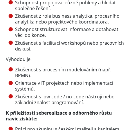
Schopnost propojovat různé pohledy a hledat
společné řešení.
Zkušenost z role business analytika, procesního
analytika nebo projektového koordinátora.
Schopnost strukturovat informace a dotahovat
věci do konce.
Zkušenost s facilitací workshopů nebo pracovních
diskusí.
Výhodou je:
Zkušenost s procesním modelováním (např.
BPMN).
Orientace v IT projektech nebo implementaci
systémů.
Zkušenost s low-code / no-code nástroji nebo
základní znalost programování.
K příležitosti seberealizace a odborného růstu
navíc získáte:
Práci pro skupinu s českými majiteli a kapitálem.