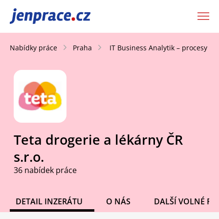
JenPráce.cz
Nabídky práce
Praha
IT Business Analytik – procesy a 
Teta drogerie a lékárny ČR
s.r.o.
36 nabídek práce
DETAIL INZERÁTU
O NÁS
DALŠÍ VOLNÉ PO