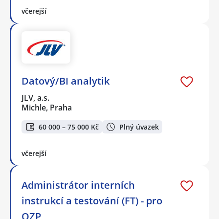
včerejší
Datový/BI analytik
JLV, a.s.
Michle, Praha
60 000 – 75 000 Kč
Plný úvazek
včerejší
Administrátor interních
instrukcí a testování (FT) - pro
OZP