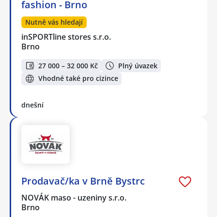
fashion - Brno
Nutně vás hledají
inSPORTline stores s.r.o.
Brno
27 000 – 32 000 Kč
Plný úvazek
Vhodné také pro cizince
dnešní
Prodavač/ka v Brně Bystrc
NOVÁK maso - uzeniny s.r.o.
Brno