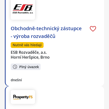
Obchodně-technický zástupce
- výroba rozvaděčů
Nutně vás hledají
ESB Rozvaděče, a.s.
Horní Heršpice, Brno
Plný úvazek
dnešní