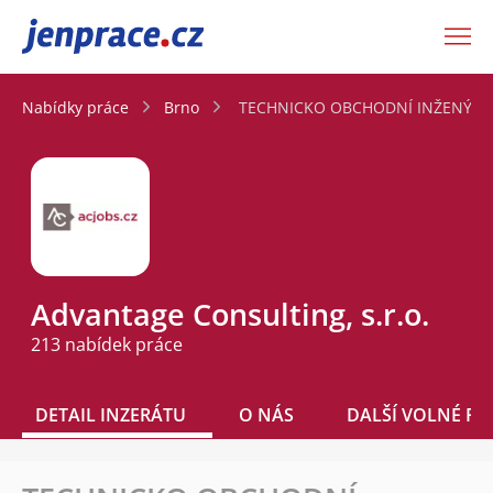
JenPráce.cz
Nabídky práce
Brno
TECHNICKO OBCHODNÍ INŽENÝR - J
Advantage Consulting, s.r.o.
213 nabídek práce
DETAIL INZERÁTU
O NÁS
DALŠÍ VOLNÉ PO