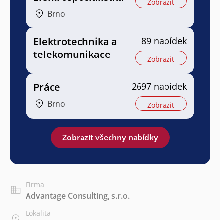
Zobrazit
Brno
Elektrotechnika a
89 nabídek
telekomunikace
Zobrazit
Práce
2697 nabídek
Brno
Zobrazit
Zobrazit všechny nabídky
Firma
Advantage Consulting, s.r.o.
Lokalita