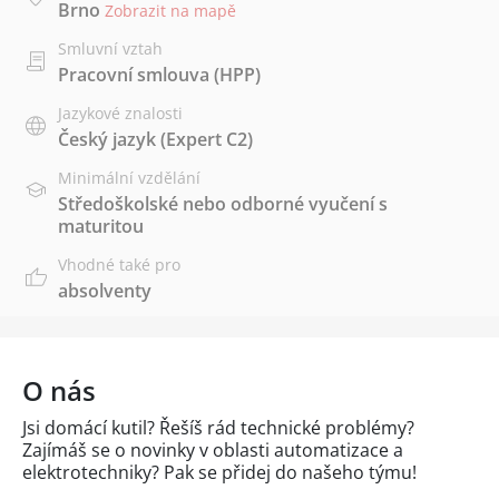
Brno
Zobrazit na mapě
Smluvní vztah
Pracovní smlouva (HPP)
Jazykové znalosti
Český jazyk
(Expert C2)
Minimální vzdělání
Středoškolské nebo odborné vyučení s
maturitou
Vhodné také pro
absolventy
O nás
Jsi domácí kutil? Řešíš rád technické problémy?
Zajímáš se o novinky v oblasti automatizace a
elektrotechniky? Pak se přidej do našeho týmu!