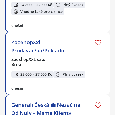
24 800 – 26 900 Kč
Plný úvazek
Vhodné také pro cizince
dnešní
ZooShopXxl -
Prodavač/ka/Pokladní
ZooshopXXL s.r.o.
Brno
25 000 – 27 000 Kč
Plný úvazek
dnešní
Generali Česká 💼 Nezačínej
Od Nuly – Máme Klienty