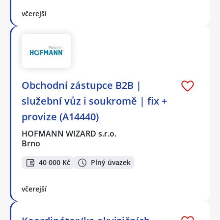
včerejší
Obchodní zástupce B2B |
služební vůz i soukromě | fix +
provize (A14440)
HOFMANN WIZARD s.r.o.
Brno
40 000 Kč
Plný úvazek
včerejší