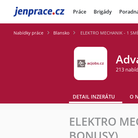
JenPráce.cz
Práce
Brigády
Poradn
Nabídky práce
Blansko
ELEKTRO MECHANIK - 1 SMĚN
Adva
213 nabí
DETAIL INZERÁTU
O 
ELEKTRO MECH
BONUSY)