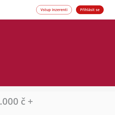
Vstup inzerenti
Přihlásit se
000 č +