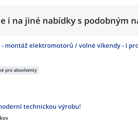
se i na jiné nabídky s podobným 
 montáž elektromotorů / volné víkendy - I pr
ké pro absolventy
oderní technickou výrobu!
kov