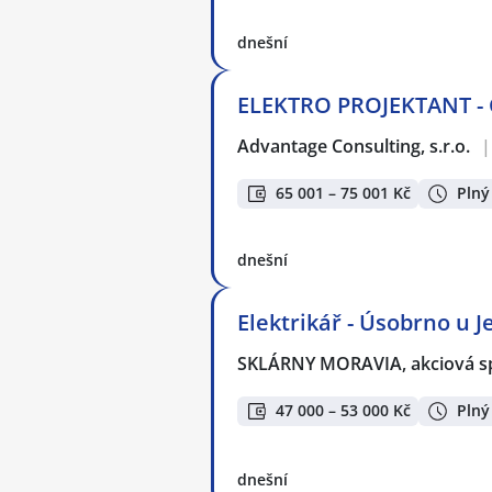
dnešní
ELEKTRO PROJEKTANT - CC
Advantage Consulting, s.r.o.
|
65 001 – 75 001 Kč
Plný
dnešní
Elektrikář - Úsobrno u J
SKLÁRNY MORAVIA, akciová s
47 000 – 53 000 Kč
Plný
dnešní