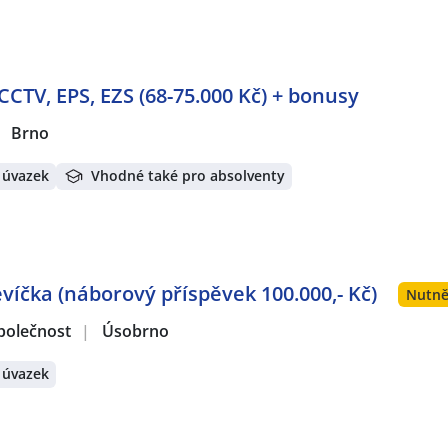
TV, EPS, EZS (68-75.000 Kč) + bonusy
Brno
 úvazek
Vhodné také pro absolventy
evíčka (náborový příspěvek 100.000,- Kč)
Nutně
polečnost
|
Úsobrno
 úvazek