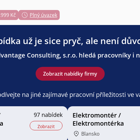
.999 Kč
Plný úvazek
ídka už je sice pryč, ale není dův
antage Consulting, s.r.o. hledá pracovníky i n
Zobrazit nabídky firmy
ívejte na jiné zajímavé pracovní příležitosti ve 
/
97 nabídek
Elektromontér /
a
Elektromontérka
Zobrazit
Blansko