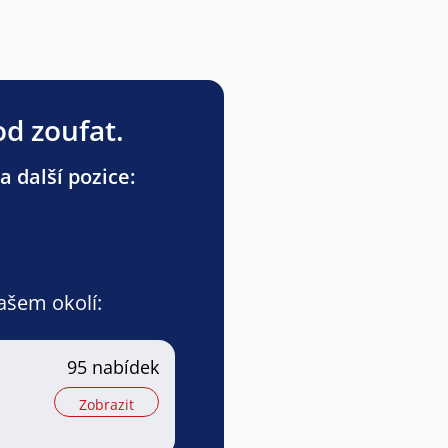
od zoufat.
a další pozice:
vašem okolí:
95 nabídek
Zobrazit