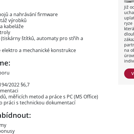
Již 
ucha
pojů a nahrávání firmware
upla
ntáž výrobků
ryze
va kabeláže
kter
troly
dlou
(tiskárny štítků, automaty pro střih a
záka
part
e elektro a mechanické konstrukce
na o
úrov
me:
indi
oboru
V
 194/2022 §6,7
umentaci
dů, měřicích metod a práce s PC (MS Office)
o práci s technickou dokumentací
bídnout:
rmy
bonusy