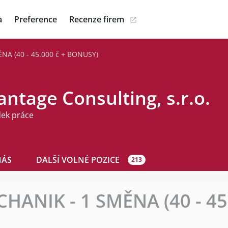
a
Preference
Recenze firem
A (40 - 45.000 č + BONUSY)
ntage Consulting, s.r.o.
dek práce
NÁS
DALŠÍ VOLNÉ POZICE
213
ANIK - 1 SMĚNA (40 - 45.