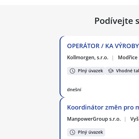
Podívejte 
OPERÁTOR / KA VÝROBY -
Kollmorgen, s.r.o.
|
Modřice
Plný úvazek
Vhodné ta
dnešní
Koordinátor změn pro m
ManpowerGroup s.r.o.
|
Vyš
Plný úvazek