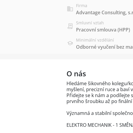
Firma
Advantage Consulting, s.r
Smluvní vztah
Pracovní smlouva (HPP)
Minimální vzdělání
Odborné vyučení bez mat
O nás
Hledáme šikovného kolegu/kol
myšlení, precizní ruce a baví v
Přidejte se k nám a podílejte
prvního šroubku až po finální
Významná a stabilní společnos
ELEKTRO MECHANIK - 1 SMĚNA 