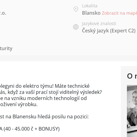
Lokalita
.o.
Blansko
Zobrazit na map
Jazykové znalosti
Český jazyk
(Expert C2)
urity
O 
egyni do elektro týmu! Máte technické
ás, když za vaší prací stojí viditelný výsledek?
 se na vzniku moderních technologií od
 oživení výrobku.
t na Blanensku hledá posilu na pozici:
(40 - 45.000 č + BONUSY)