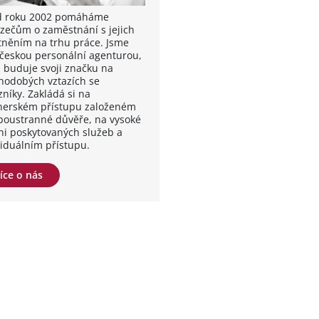
od roku 2002 pomáháme
zečům o zaměstnání s jejich
tněním na trhu práce. Jsme
 českou personální agenturou,
á buduje svoji značku na
hodobých vztazích se
zníky. Zakládá si na
nerském přístupu založeném
boustranné důvěře, na vysoké
ni poskytovaných služeb a
viduálním přístupu.
íce o nás