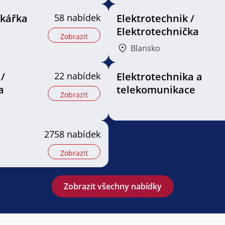
ikářka
58 nabídek
Elektrotechnik /
Elektrotechnička
Zobrazit
Blansko
 /
22 nabídek
Elektrotechnika a
a
telekomunikace
Zobrazit
2758 nabídek
Zobrazit
Zobrazit všechny nabídky