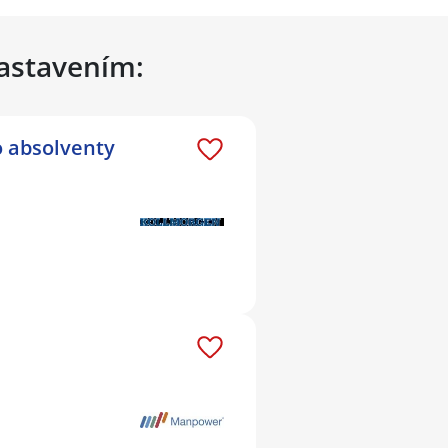
nastavením:
o absolventy