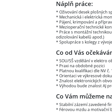
Náplň práce:
* Oživování desek plošných s
* Mechanická i elektrická mo
* Pájení, krimpování a přípra
* Mezioperační technické kon
* Práce s montážní technikou 
odizolování kabelů apod.)
* Spolupráce s kolegy z vývoj
Co od Vás očekává
* SOU/SŠ vzdělání v elektro 
* Praxi na obdobné pozici
* Platnou kvalifikaci dle NV č.
* Orientaci ve výkresové dok
* Znalost elektronických obvo
* Výhodou bude znalost AJ pr
Co Vám můžeme na
* Stabilní zázemí zavedené fi
* Férovou mzdu a motivační 