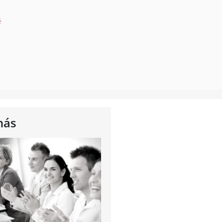
ě
nás