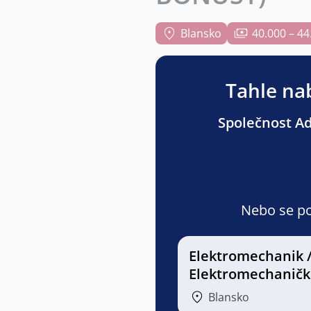
Blansko
40.000 – 44
Tahle nab
Společnost Adv
Nebo se pod
Elektromechanik 
Elektromechaničk
Blansko