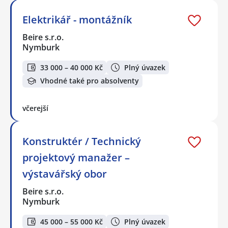
Elektrikář - montážník
Beire s.r.o.
Nymburk
33 000 – 40 000 Kč
Plný úvazek
Vhodné také pro absolventy
včerejší
Konstruktér / Technický
projektový manažer –
výstavářský obor
Beire s.r.o.
Nymburk
45 000 – 55 000 Kč
Plný úvazek