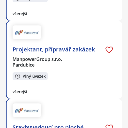
včerejší
Projektant, přípravář zakázek
ManpowerGroup s.r.o.
Pardubice
Plný úvazek
včerejší
Stavbyvedoucí pro ploché