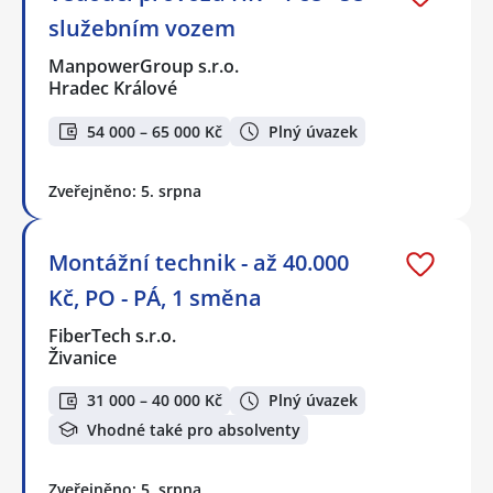
služebním vozem
ManpowerGroup s.r.o.
Hradec Králové
54 000 – 65 000 Kč
Plný úvazek
Zveřejněno: 5. srpna
Montážní technik - až 40.000
Kč, PO - PÁ, 1 směna
FiberTech s.r.o.
Živanice
31 000 – 40 000 Kč
Plný úvazek
Vhodné také pro absolventy
Zveřejněno: 5. srpna