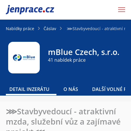
JenPráce.cz
Nabídky práce
Čáslav
⋙Stavbyvedoucí - atraktivní mz
mBlue Czech, s.r.o.
41 nabídek práce
DETAIL INZERÁTU
O NÁS
DALŠÍ VOLNÉ PO
⋙Stavbyvedoucí - atraktivní
mzda, služební vůz a zajímavé