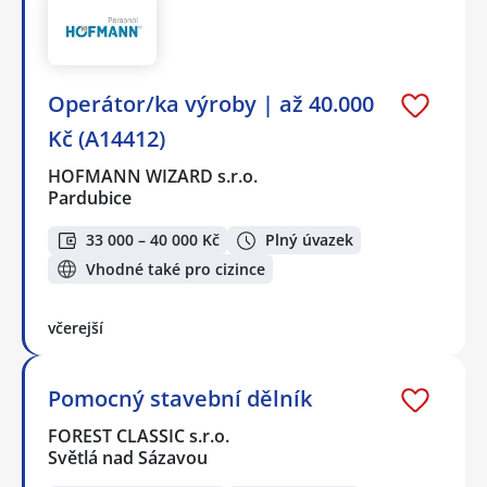
Operátor/ka výroby | až 40.000
Kč (A14412)
HOFMANN WIZARD s.r.o.
Pardubice
33 000 – 40 000 Kč
Plný úvazek
Vhodné také pro cizince
včerejší
Pomocný stavební dělník
FOREST CLASSIC s.r.o.
Světlá nad Sázavou