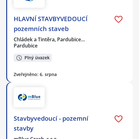
HLAVNÍ STAVBYVEDOUCÍ
pozemních staveb
Chládek a Tintěra, Pardubice…
Pardubice
Plný úvazek
Zveřejněno: 6. srpna
Stavbyvedoucí - pozemní
stavby
mBlue Czech, s.r.o.