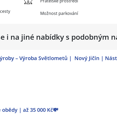
Přátelské prostředí
 cesty
Možnost parkování
se i na jiné nabídky s podobným 
roby – Výroba Světlometů | Nový Jičín | Nás
 obědy | až 35 000 Kč💸