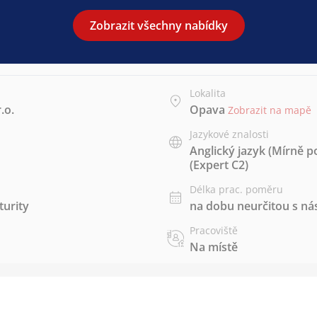
Zobrazit všechny nabídky
Lokalita
.o.
Opava
Zobrazit na mapě
Jazykové znalosti
Anglický jazyk
(Mírně po
(Expert C2)
Délka prac. poměru
urity
na dobu neurčitou s 
Pracoviště
Na místě