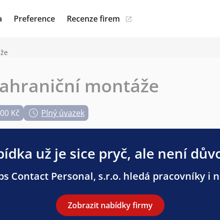
a
Preference
Recenze firem
áže
zahraniční montáže
000 Kč
Plný úvazek
ídka už je sice pryč, ale není dův
s Contact Personal, s.r.o. hledá pracovníky i n
Zobrazit nabídky firmy