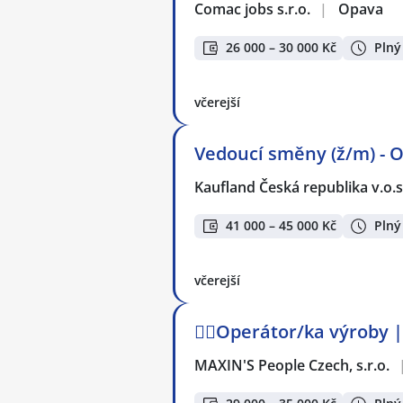
Comac jobs s.r.o.
|
Opava
26 000 – 30 000 Kč
Plný
včerejší
Vedoucí směny (ž/m) - 
Kaufland Česká republika v.o.s
41 000 – 45 000 Kč
Plný
včerejší
👷‍♂️Operátor/ka výroby
MAXIN'S People Czech, s.r.o.