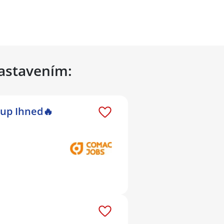
nastavením:
tup Ihned🔥