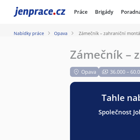
JenPráce.cz
Práce
Brigády
Poradn
Nabídky práce
Opava
Zámečník – zahraniční mont
Zámečník – 
Opava
36.000 – 60.
Tahle nab
Společnost Job