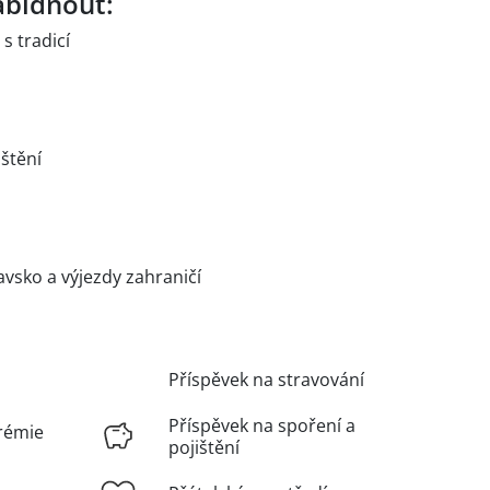
bídnout:
s tradicí
ištění
avsko a výjezdy zahraničí
Příspěvek na stravování
Příspěvek na spoření a
rémie
pojištění