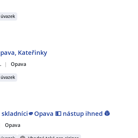
 úvazek
Opava, Kateřinky
.
|
Opava
 úvazek
 | skladníci🫵Opava 💵 nástup ihned 👷
|
Opava