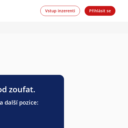
Vstup inzerenti
Přihlásit se
od zoufat.
a další pozice: