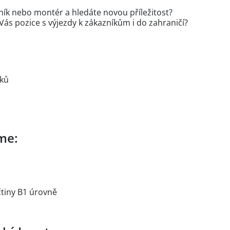
ník nebo montér a hledáte novou příležitost?
Vás pozice s výjezdy k zákazníkům i do zahraničí?
lků
me:
čtiny B1 úrovně