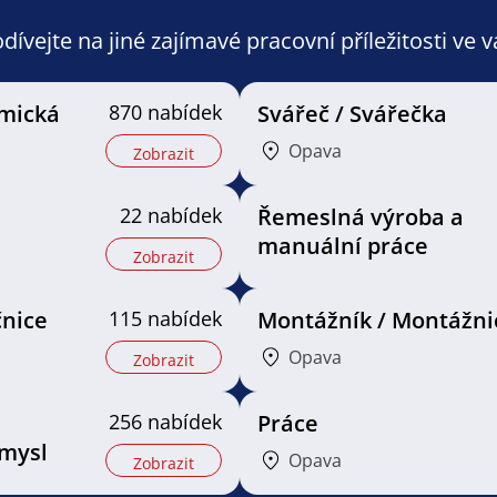
ívejte na jiné zajímavé pracovní příležitosti ve 
mická
870 nabídek
Svářeč / Svářečka
Opava
Zobrazit
22 nabídek
Řemeslná výroba a
manuální práce
Zobrazit
nice
115 nabídek
Montážník / Montážni
Opava
Zobrazit
256 nabídek
Práce
mysl
Opava
Zobrazit