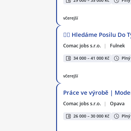
29 000 – 35 000 Kč
Plný
včerejší
🕵️‍♂️ Hledáme Posilu Do
Comac jobs s.r.o.
|
Fulnek
34 000 – 41 000 Kč
Plný
včerejší
Práce ve výrobě | Moder
Comac jobs s.r.o.
|
Opava
26 000 – 30 000 Kč
Plný