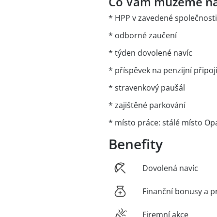
Co Vám můžeme na
* HPP v zavedené společnosti 
* odborné zaučení
* týden dovolené navíc
* příspěvek na penzijní připoj
* stravenkový paušál
* zajištěné parkování
* místo práce: stálé místo Op
Benefity
Dovolená navíc
Finanční bonusy a p
Firemní akce