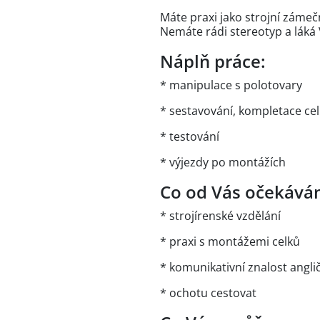
Máte praxi jako strojní zámeč
Nemáte rádi stereotyp a láká 
Náplň práce:
* manipulace s polotovary
* sestavování, kompletace ce
* testování
* výjezdy po montážích
Co od Vás očekává
* strojírenské vzdělání
* praxi s montážemi celků
* komunikativní znalost angli
* ochotu cestovat