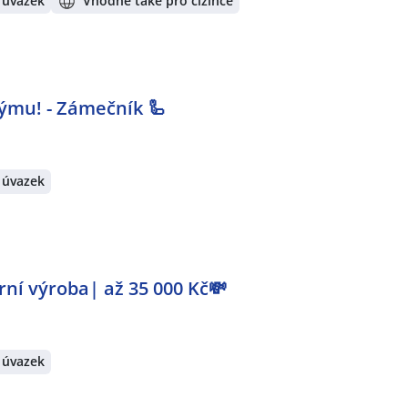
 úvazek
Vhodné také pro cizince
 Týmu! - Zámečník 🦾
 úvazek
ní výroba| až 35 000 Kč💸
 úvazek