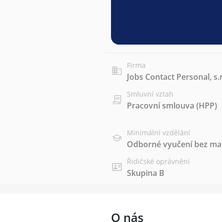
Firma
Jobs Contact Personal, s.r
Smluvní vztah
Pracovní smlouva (HPP)
Minimální vzdělání
Odborné vyučení bez mat
Řidičské oprávnění
Skupina B
O nás