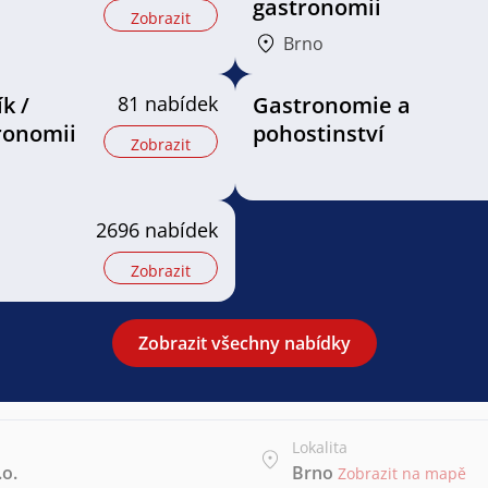
gastronomii
Zobrazit
Brno
k /
81 nabídek
Gastronomie a
ronomii
pohostinství
Zobrazit
2696 nabídek
Zobrazit
Zobrazit všechny nabídky
Lokalita
.o.
Brno
Zobrazit na mapě