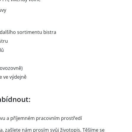
uvy
 dalšího sortimentu bistra
stru
dů
rovozovně)
e ve výdejně
bídnout:
tivu a příjemném pracovním prostředí
a, zašlete nám prosím svůj životopis. Těšíme se