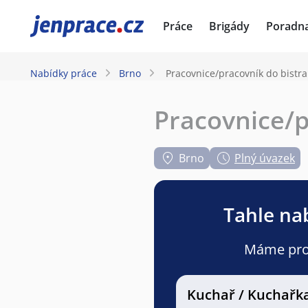
JenPráce.cz
Práce
Brigády
Poradn
Nabídky práce
Brno
Pracovnice/pracovník do bistra
Pracovnice/p
Brno
Plný úvazek
Tahle nab
Máme pro v
Kuchař / Kuchařk