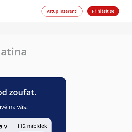
Vstup inzerenti
Přihlásit se
latina
od zoufat.
ávě na vás:
a v
112 nabídek