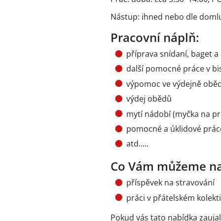
Nástup: ihned nebo dle doml
Pracovní náplň:
příprava snídaní, baget a
další pomocné práce v bi
výpomoc ve výdejně obě
výdej obědů
mytí nádobí (myčka na p
pomocné a úklidové prác
atd.....
Co Vám můžeme na
příspěvek na stravování
práci v přátelském kolek
Pokud vás tato nabídka zaujal