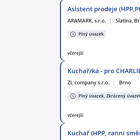
Asistent prodeje (HPP,PO
ARAMARK, s.r.o.
|
Slatina, B
Plný úvazek
včerejší
Kuchař/ka - pro CHARLI
ZL company s.r.o.
|
Brno
Plný úvazek, Zkrácený úvaze
včerejší
Kuchař (HPP, ranní směn