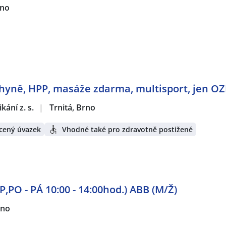
rno
yně, HPP, masáže zdarma, multisport, jen OZ
ání z. s.
|
Trnitá, Brno
cený úvazek
Vhodné také pro zdravotně postižené
,PO - PÁ 10:00 - 14:00hod.) ABB (M/Ž)
rno