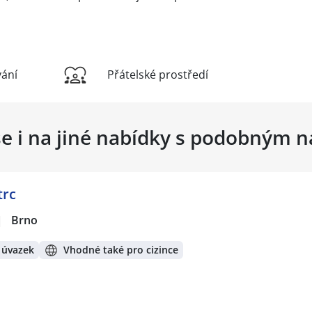
vání
Přátelské prostředí
se i na jiné nabídky s podobným 
trc
|
Brno
 úvazek
Vhodné také pro cizince