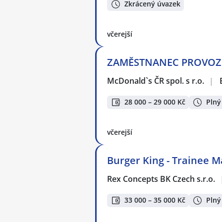
Zkrácený úvazek
včerejší
ZAMĚSTNANEC PROVOZU 
McDonald`s ČR spol. s r.o.
|
28 000 – 29 000 Kč
Plný
včerejší
Burger King - Trainee 
Rex Concepts BK Czech s.r.o.
33 000 – 35 000 Kč
Plný