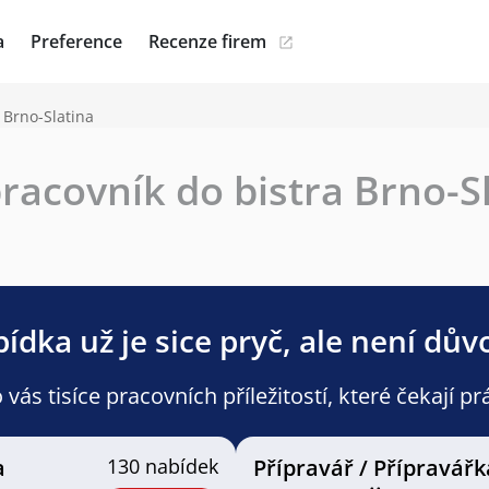
a
Preference
Recenze firem
 Brno-Slatina
racovník do bistra Brno-S
ídka už je sice pryč, ale není dův
ás tisíce pracovních příležitostí, které čekají pr
a
130 nabídek
Přípravář / Přípravářk