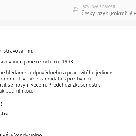
Jazykové znalosti
Český jazyk
(Pokročilý 
m stravováním.
stravováním jsme už od roku 1993.
ině hledáme zodpovědného a pracovitého jedince,
ronomii. Uvítáme kandidáta s pozitivním
učit se novým věcem. Předchozí zkušenosti v
šak podmínkou.
:
stra
O-PÁ, víkendy volné