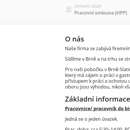
Smluvní vztah
Pracovní smlouva (HPP)
O nás
Naše firma se zabývá firemní
Sídlíme v Brně a na trhu se 
Pro naši pobočku v Brně-Slat
který má zájem o práci v gast
přístupem k práci a ochotou 
oboru jsou výhodou, nikoli v
Základní informace
Pracovnice/ pracovník do bi
Jedná se o jeden úvazek.
Prac. doba: cca 5:30–14:00, P