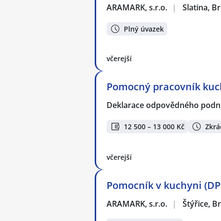
ARAMARK, s.r.o.
|
Slatina, B
Plný úvazek
včerejší
Pomocný pracovník kuch
Deklarace odpovědného podnik
12 500 – 13 000 Kč
Zkrá
včerejší
Pomocník v kuchyni (DPP
ARAMARK, s.r.o.
|
Štýřice, B