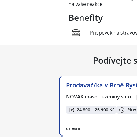
na vaše reakce!
Benefity
Příspěvek na stravo
Podívejte 
Prodavač/ka v Brně Bys
NOVÁK maso - uzeniny s.r.o.
24 800 – 26 900 Kč
Plný
dnešní