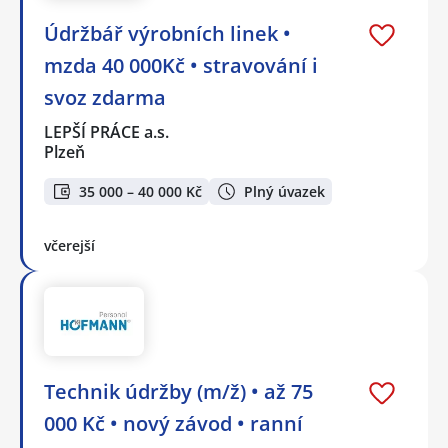
Údržbář výrobních linek •
mzda 40 000Kč • stravování i
svoz zdarma
LEPŠÍ PRÁCE a.s.
Plzeň
35 000 – 40 000 Kč
Plný úvazek
včerejší
Technik údržby (m/ž) • až 75
000 Kč • nový závod • ranní