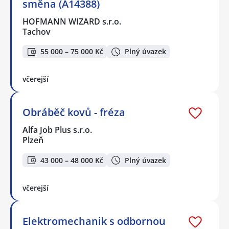
směna (A14388)
HOFMANN WIZARD s.r.o.
Tachov
55 000 – 75 000 Kč
Plný úvazek
včerejší
Obráběč kovů - fréza
Alfa Job Plus s.r.o.
Plzeň
43 000 – 48 000 Kč
Plný úvazek
včerejší
Elektromechanik s odbornou