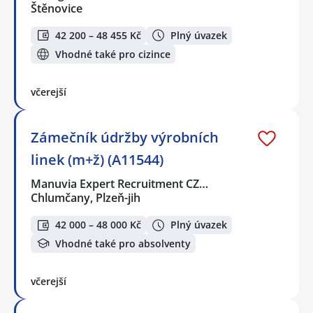
Štěnovice
42 200 – 48 455 Kč
Plný úvazek
Vhodné také pro cizince
včerejší
Zámečník údržby výrobních
linek (m+ž) (A11544)
Manuvia Expert Recruitment CZ…
Chlumčany, Plzeň-jih
42 000 – 48 000 Kč
Plný úvazek
Vhodné také pro absolventy
včerejší