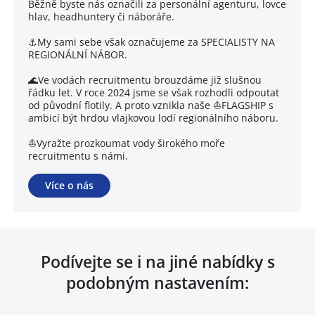
Běžně byste nás označili za personální agenturu, lovce
hlav, headhuntery či náboráře.
⚓My sami sebe však označujeme za SPECIALISTY NA
REGIONÁLNÍ NÁBOR.
🌊Ve vodách recruitmentu brouzdáme již slušnou
řádku let. V roce 2024 jsme se však rozhodli odpoutat
od původní flotily. A proto vznikla naše ⛵FLAGSHIP s
ambicí být hrdou vlajkovou lodí regionálního náboru.
⛵Vyražte prozkoumat vody širokého moře
recruitmentu s námi.
Více o nás
Podívejte se i na jiné nabídky s
podobným nastavením: