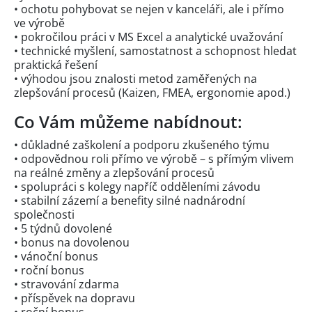
• ochotu pohybovat se nejen v kanceláři, ale i přímo
ve výrobě
• pokročilou práci v MS Excel a analytické uvažování
• technické myšlení, samostatnost a schopnost hledat
praktická řešení
• výhodou jsou znalosti metod zaměřených na
zlepšování procesů (Kaizen, FMEA, ergonomie apod.)
Co Vám můžeme nabídnout:
• důkladné zaškolení a podporu zkušeného týmu
• odpovědnou roli přímo ve výrobě – s přímým vlivem
na reálné změny a zlepšování procesů
• spolupráci s kolegy napříč odděleními závodu
• stabilní zázemí a benefity silné nadnárodní
společnosti
• 5 týdnů dovolené
• bonus na dovolenou
• vánoční bonus
• roční bonus
• stravování zdarma
• příspěvek na dopravu