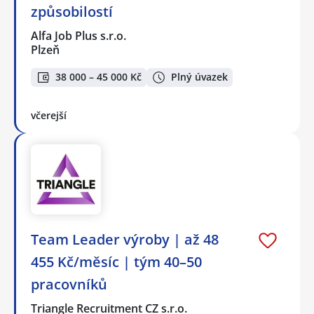
způsobilostí
Alfa Job Plus s.r.o.
Plzeň
38 000 – 45 000 Kč
Plný úvazek
včerejší
Team Leader výroby | až 48
455 Kč/měsíc | tým 40–50
pracovníků
Triangle Recruitment CZ s.r.o.