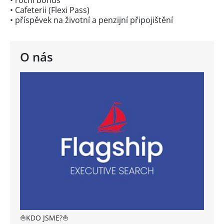
• roční bonus
• Cafeterii (Flexi Pass)
• příspěvek na životní a penzijní připojištění
O nás
⛵KDO JSME?⛵