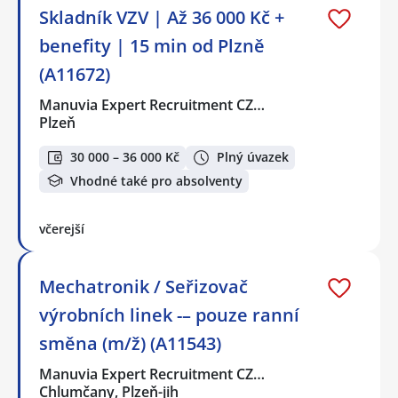
Skladník VZV | Až 36 000 Kč +
benefity | 15 min od Plzně
(A11672)
Manuvia Expert Recruitment CZ…
Plzeň
30 000 – 36 000 Kč
Plný úvazek
Vhodné také pro absolventy
včerejší
Mechatronik / Seřizovač
výrobních linek -– pouze ranní
směna (m/ž) (A11543)
Manuvia Expert Recruitment CZ…
Chlumčany, Plzeň-jih