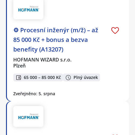
⚙️ Procesní inženýr (m/ž) – až
85 000 Kč + bonus a bezva
benefity (A13207)
HOFMANN WIZARD s.r.o.
Plzeň
65 000 – 85 000 Kč
Plný úvazek
Zveřejněno: 5. srpna