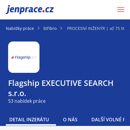
JenPráce.cz
Nabídky práce
Stříbro
PROCESNÍ INŽENÝR | až 75 00
Flagship EXECUTIVE SEARCH
s.r.o.
53 nabídek práce
DETAIL INZERÁTU
O NÁS
DALŠÍ VOLNÉ PO