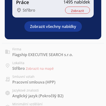
Práce
1495 nabídek
Stříbro
Zobrazit
Zobrazit všechny nabídky
Firma
Flagship EXECUTIVE SEARCH s.r.o.
Lokalita
Stříbro
Zobrazit na mapě
Smluvní vztah
Pracovní smlouva (HPP)
Jazykové znalosti
Anglický jazyk
(Pokročilý B2)
Minimální vzdělání