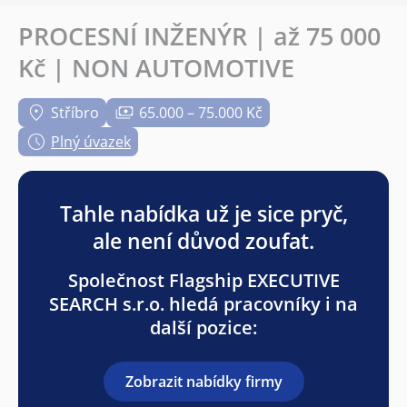
PROCESNÍ INŽENÝR | až 75 000
Kč | NON AUTOMOTIVE
Stříbro
65.000 – 75.000 Kč
Plný úvazek
Tahle nabídka už je sice pryč,
ale není důvod zoufat.
Společnost Flagship EXECUTIVE
SEARCH s.r.o. hledá pracovníky i na
další pozice:
Zobrazit nabídky firmy