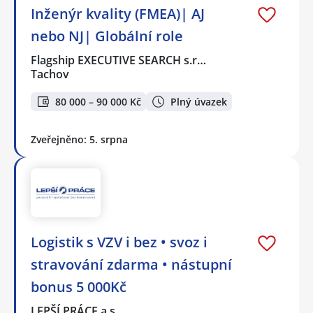
Inženýr kvality (FMEA)| AJ
nebo NJ| Globální role
Flagship EXECUTIVE SEARCH s.r…
Tachov
80 000 – 90 000 Kč
Plný úvazek
Zveřejněno: 5. srpna
Logistik s VZV i bez • svoz i
stravování zdarma • nástupní
bonus 5 000Kč
LEPŠÍ PRÁCE a.s.